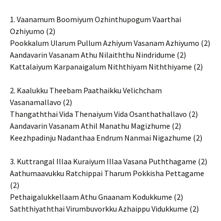
1. Vaanamum Boomiyum Ozhinthupogum Vaarthai
Ozhiyumo (2)
Pookkalum Ularum Pullum Azhiyum Vasanam Azhiyumo (2)
Aandavarin Vasanam Athu Nilaiththu Nindridume (2)
Kattalaiyum Karpanaigalum Niththiyam Niththiyame (2)
2. Kaalukku Theebam Paathaikku Velichcham
Vasanamallavo (2)
Thangaththai Vida Thenaiyum Vida Osanthathallavo (2)
Aandavarin Vasanam Athil Manathu Magizhume (2)
Keezhpadinju Nadanthaa Endrum Nanmai Nigazhume (2)
3. Kuttrangal Illaa Kuraiyum Illaa Vasana Puththagame (2)
Aathumaavukku Ratchippai Tharum Pokkisha Pettagame
(2)
Pethaigalukkellaam Athu Gnaanam Kodukkume (2)
Saththiyaththai Virumbuvorkku Azhaippu Vidukkume (2)