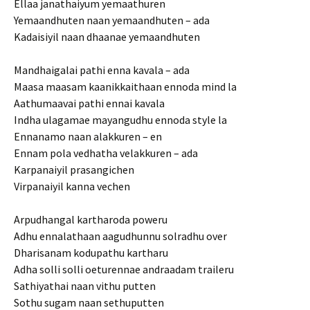
Ellaa janathaiyum yemaathuren
Yemaandhuten naan yemaandhuten – ada
Kadaisiyil naan dhaanae yemaandhuten
Mandhaigalai pathi enna kavala – ada
Maasa maasam kaanikkaithaan ennoda mind la
Aathumaavai pathi ennai kavala
Indha ulagamae mayangudhu ennoda style la
Ennanamo naan alakkuren – en
Ennam pola vedhatha velakkuren – ada
Karpanaiyil prasangichen
Virpanaiyil kanna vechen
Arpudhangal kartharoda poweru
Adhu ennalathaan aagudhunnu solradhu over
Dharisanam kodupathu kartharu
Adha solli solli oeturennae andraadam traileru
Sathiyathai naan vithu putten
Sothu sugam naan sethuputten