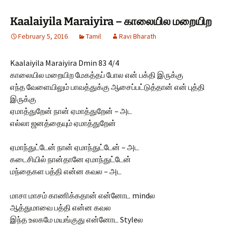
Kaalaiyila Maraiyira – காலையில மறையிற
February 5, 2016
Tamil
Ravi Bharath
Kaalaiyila Maraiyira Dmin 83 4/4
காலையில மறையிற மேகத்தப் போல என் பக்தி இருக்கு
எந்த வேளையிலும் பாவத்துக்கு ஆசைப்பட்டுத்தான் என் புத்தி
இருக்கு
ஏமாத்துறேன் நான் ஏமாத்துறேன் – அட
எல்லா ஜனத்தையும் ஏமாத்துறேன்
ஏமாந்துட்டேன் நான் ஏமாந்துட்டேன் – அட
கடைசியில் நான்தானே ஏமாந்துட்டேன்
மந்தைகள பத்தி என்ன கவல – அட
மாசா மாசம் காணிக்கதான் என்னோட mindல
ஆத்துமாவை பத்தி என்ன கவல
இந்த உலகமே மயங்குது என்னோட Styleல