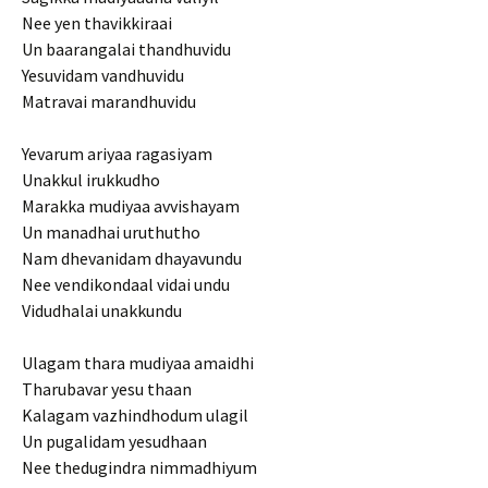
Nee yen thavikkiraai
Un baarangalai thandhuvidu
Yesuvidam vandhuvidu
Matravai marandhuvidu
Yevarum ariyaa ragasiyam
Unakkul irukkudho
Marakka mudiyaa avvishayam
Un manadhai uruthutho
Nam dhevanidam dhayavundu
Nee vendikondaal vidai undu
Vidudhalai unakkundu
Ulagam thara mudiyaa amaidhi
Tharubavar yesu thaan
Kalagam vazhindhodum ulagil
Un pugalidam yesudhaan
Nee thedugindra nimmadhiyum