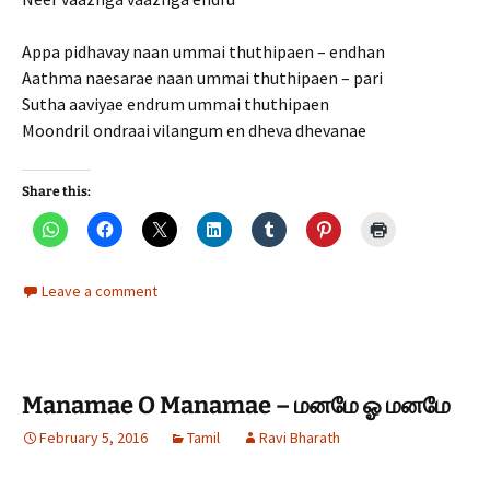
Appa pidhavay naan ummai thuthipaen – endhan
Aathma naesarae naan ummai thuthipaen – pari
Sutha aaviyae endrum ummai thuthipaen
Moondril ondraai vilangum en dheva dhevanae
Share this:
Leave a comment
Manamae O Manamae – மனமே ஓ மனமே
February 5, 2016
Tamil
Ravi Bharath