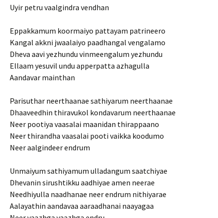
Uyir petru vaalgindra vendhan
Eppakkamum koormaiyo pattayam patrineero
Kangal akkni jwaalaiyo paadhangal vengalamo
Dheva aavi yezhundu vinmeengalum yezhundu
Ellaam yesuvil undu apperpatta azhagulla
Aandavar mainthan
Parisuthar neerthaanae sathiyarum neerthaanae
Dhaaveedhin thiravukol kondavarum neerthaanae
Neer pootiya vaasalai maanidan thirappaano
Neer thirandha vaasalai pooti vaikka koodumo
Neer aalgindeer endrum
Unmaiyum sathiyamum ulladangum saatchiyae
Dhevanin sirushtikku aadhiyae amen neerae
Needhiyulla naadhanae neer endrum nithiyarae
Aalayathin aandavaa aaraadhanai naayagaa
Neer vaazhga vaazhga endru