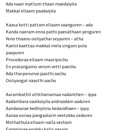
Ada naan mattum thaan maedaiyila
Makkal ellaam paadaiyila
Kaasa kotti pattam ellaam vaanguren – ada
Kanda naeram enna pathi paesathaan yenguren
Yeno thaano ooliyathai seyyuren – atha
Kaelvi kaettaa makkal mela singam pola
paayuren
Proceduraa ellaam maaripochu
En prasangamo verum vetti paechu
Ada tharperumai jaasthi aachu
Ooliyangal naasthi aachu
Aarambathil uththamamaa nadanthen – ippa
Aadambara vaalkaiyila andraadam aaduren
Aandavarae kedhiyinnu kedandhaen – ippa
Aanaa oonaa pangaalarin veetukku oeduren
Mothathula ellaam nalla vesham
Enmelayae enakku kalla nesam