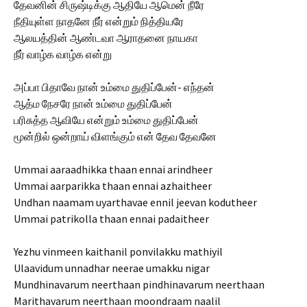
தேவனின் சிருஷ்டிக்கு ஆதியே ஆமென் நீரே
நீதியுள்ள நாதனே நீர் என்றும் நித்தியரே
ஆலயத்தின் ஆண்டவா ஆராதனை நாயகா
நீர் வாழ்க வாழ்க என்று
அப்பா பிதாவே நான் உம்மை துதிப்பேன்- எந்தன்
ஆத்ம நேசரே நான் உம்மை துதிப்பேன்
பரிசுத்த ஆவியே என்றும் உம்மை துதிப்பேன்
மூன்றில் ஒன்றாய் விளங்கும் என் தேவ தேவனே
Ummai aaraadhikka thaan ennai arindheer
Ummai aarparikka thaan ennai azhaitheer
Undhan naamam uyarthavae ennil jeevan kodutheer
Ummai patrikolla thaan ennai padaitheer
Yezhu vinmeen kaithanil ponvilakku mathiyil
Ulaavidum unnadhar neerae umakku nigar
Mundhinavarum neerthaan pindhinavarum neerthaan
Marithavarum neerthaan moondraam naalil