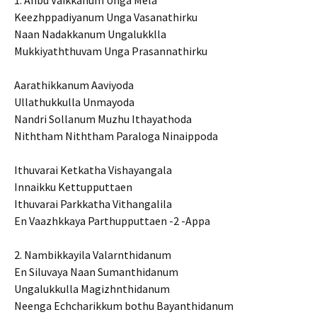
1. Anbu Vaikkanum Unga Mela
Keezhppadiyanum Unga Vasanathirku
Naan Nadakkanum Ungalukklla
Mukkiyaththuvam Unga Prasannathirku
Aarathikkanum Aaviyoda
Ullathukkulla Unmayoda
Nandri Sollanum Muzhu Ithayathoda
Niththam Niththam Paraloga Ninaippoda
Ithuvarai Ketkatha Vishayangala
Innaikku Kettupputtaen
Ithuvarai Parkkatha Vithangalila
En Vaazhkkaya Parthupputtaen -2 -Appa
2. Nambikkayila Valarnthidanum
En Siluvaya Naan Sumanthidanum
Ungalukkulla Magizhnthidanum
Neenga Echcharikkum bothu Bayanthidanum