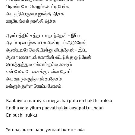
பிரசங்கமோ வெறும் வெட்டி பேச்சு
அட தற்பெருமை ஜாஸ்தி ஆச்சு
ஊழியங்கள் நாஸ்தி ஆச்சு
ஆரம்பத்தில் உத்தமமா நடந்தேன் – இப்ப
ஆடம்பர வாழ்கையில அன்றாடம் ஆடுறேன்
ஆண்டவரே கெதியின்னு கிடந்தேன் – இப்ப
ஆனா ஊனா பங்காளரின் வீட்டுக்கு ஓடுறேன்
மொத்தத்துல எல்லாம் நல்ல வேஷம்
என் மேலேயே எனக்கு கள்ள நேசம்
அட ஊருக்குத்தான் உபதேசம்
உள்ளுக்குள்ள ரொம்ப மோசம்
Kaalaiyila maraiyira megathai pola en bakthi irukku
Endha velaiyilum paavathukku aasapattu thaan
En buthi irukku
Yemaathuren naan yemaathuren – ada