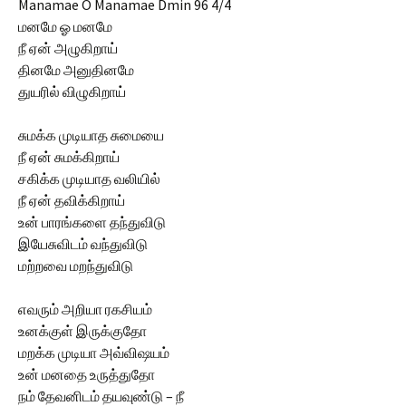
Manamae O Manamae Dmin 96 4/4
மனமே ஓ மனமே
நீ ஏன் அழுகிறாய்
தினமே அனுதினமே
துயரில் விழுகிறாய்
சுமக்க முடியாத சுமையை
நீ ஏன் சுமக்கிறாய்
சகிக்க முடியாத வலியில்
நீ ஏன் தவிக்கிறாய்
உன் பாரங்களை தந்துவிடு
இயேசுவிடம் வந்துவிடு
மற்றவை மறந்துவிடு
எவரும் அறியா ரகசியம்
உனக்குள் இருக்குதோ
மறக்க முடியா அவ்விஷயம்
உன் மனதை உருத்துதோ
நம் தேவனிடம் தயவுண்டு – நீ