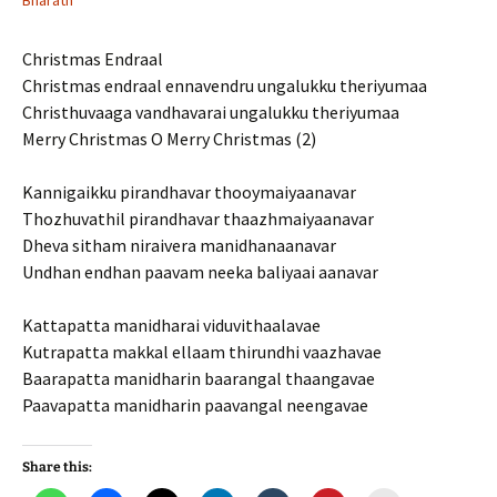
Bharath
Christmas Endraal
Christmas endraal ennavendru ungalukku theriyumaa
Christhuvaaga vandhavarai ungalukku theriyumaa
Merry Christmas O Merry Christmas (2)
Kannigaikku pirandhavar thooymaiyaanavar
Thozhuvathil pirandhavar thaazhmaiyaanavar
Dheva sitham niraivera manidhanaanavar
Undhan endhan paavam neeka baliyaai aanavar
Kattapatta manidharai viduvithaalavae
Kutrapatta makkal ellaam thirundhi vaazhavae
Baarapatta manidharin baarangal thaangavae
Paavapatta manidharin paavangal neengavae
Share this: