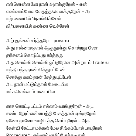
என்னென்னமோ நான் அளக்குறேன் – என்
எண்ணம்போல வேதத்த வெளக்குறேன் – அட
கற்பனையில் பிரசங்கிச்சேன்
விற்பனையில் கண்ண வெச்சேன்
அற்புதங்கள் கர்த்தரோட poweru
அது என்னாலதான் ஆகுதுன்னு சொல்றது Over
தரிசனம் கொடுப்பது கர்த்தரு
அத சொல்லி சொல்லி ஓட்டுரேனே அன்றாடம் Traileru
சத்தியத்த நான் வித்துபுட்டேன்
சொத்து சுகம் நான் சேத்துபுட்டேன்
அட நான் மட்டும்தான் மேடையில
மக்களெல்லாம் பாடையில
காச கொட்டி பட்டம் எல்லாம் வாங்குறேன் – அட
கண்ட நேரம் என்னபத்தி பேசத்தான் ஏங்குறேன்
ஏனோ தானோ ஊழியத்த செய்யுறேன் – அத
கேள்வி கேட்டா மக்கள் மேல சிங்கம்போல் பாயுறேன்
Procedureஆ எல்லாம் மாறிப்போச்சு – என்