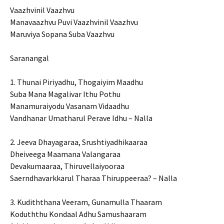
Vaazhvinil Vaazhvu
Manavaazhvu Puvi Vaazhvinil Vaazhvu
Maruviya Sopana Suba Vaazhvu
Saranangal
1. Thunai Piriyadhu, Thogaiyim Maadhu
Suba Mana Magalivar Ithu Pothu
Manamuraiyodu Vasanam Vidaadhu
Vandhanar Umatharul Perave Idhu – Nalla
2. Jeeva Dhayagaraa, Srushtiyadhikaaraa
Dheiveega Maamana Valangaraa
Devakumaaraa, Thiruvellaiyooraa
Saerndhavarkkarul Tharaa Thiruppeeraa? – Nalla
3. Kudiththana Veeram, Gunamulla Thaaram
Koduththu Kondaal Adhu Samushaaram