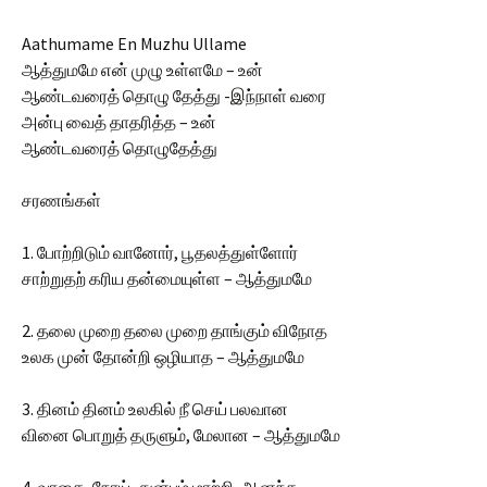
Aathumame En Muzhu Ullame
ஆத்துமமே என் முழு உள்ளமே – உன்
ஆண்டவரைத் தொழு தேத்து -இந்நாள் வரை
அன்பு வைத் தாதரித்த – உன்
ஆண்டவரைத் தொழுதேத்து
சரணங்கள்
1. போற்றிடும் வானோர், பூதலத்துள்ளோர்
சாற்றுதற் கரிய தன்மையுள்ள – ஆத்துமமே
2. தலை முறை தலை முறை தாங்கும் விநோத
உலக முன் தோன்றி ஒழியாத – ஆத்துமமே
3. தினம் தினம் உலகில் நீ செய் பலவான
வினை பொறுத் தருளும், மேலான – ஆத்துமமே