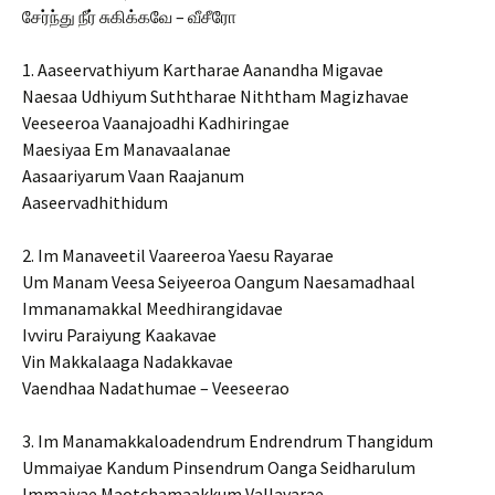
சேர்ந்து நீர் சுகிக்கவே – வீசீரோ
1. Aaseervathiyum Kartharae Aanandha Migavae
Naesaa Udhiyum Suththarae Niththam Magizhavae
Veeseeroa Vaanajoadhi Kadhiringae
Maesiyaa Em Manavaalanae
Aasaariyarum Vaan Raajanum
Aaseervadhithidum
2. Im Manaveetil Vaareeroa Yaesu Rayarae
Um Manam Veesa Seiyeeroa Oangum Naesamadhaal
Immanamakkal Meedhirangidavae
Ivviru Paraiyung Kaakavae
Vin Makkalaaga Nadakkavae
Vaendhaa Nadathumae – Veeseerao
3. Im Manamakkaloadendrum Endrendrum Thangidum
Ummaiyae Kandum Pinsendrum Oanga Seidharulum
Immaiyae Maotchamaakkum Vallavarae