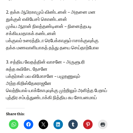
2. தக்க ஆபிரகாமும் விண்டனன் – அதனை மன
துக்குள் எலியேசா் கொண்டனன்
முக்ய ஆரான் நிலத்தண்டினன் – நினைத்தபடி
சக்கியமதாகக் கண்டனன்
பக்குவம் உரைத்திடா ரெபேக்காளும் ஈசாக்குவுக்கு
தக்க மணவாளியாகத் தந்து தயை செய்தாற்போல
3. சத்திய வேதத்தின் வாசனே – அருளுபரி
சுத்த சுவிசேட நேசனே
பக்தர்கள் பவ விமோசனே – பழுதணுவும்
அற்ற கிறிஸ்தேசுராஜனே
வெற்றியால் யாக்கோபுவுக்கு முற்றிலும் அளித்த பேறாய்
புத்திர சம்பந்துண்டாக்கி நித்திய சுப சோபனமாய்
Share this: