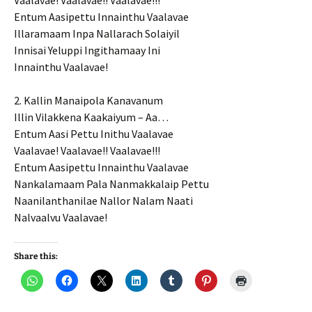
Vaalavae! Vaalavae!! Vaalavae!!!
Entum Aasipettu Innainthu Vaalavae
Illaramaam Inpa Nallarach Solaiyil
Innisai Yeluppi Ingithamaay Ini
Innainthu Vaalavae!
2. Kallin Manaipola Kanavanum
Illin Vilakkena Kaakaiyum – Aa…
Entum Aasi Pettu Inithu Vaalavae
Vaalavae! Vaalavae!! Vaalavae!!!
Entum Aasipettu Innainthu Vaalavae
Nankalamaam Pala Nanmakkalaip Pettu
Naanilanthanilae Nallor Nalam Naati
Nalvaalvu Vaalavae!
Share this: