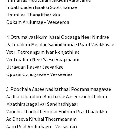
Inbathoaden Baakki Sootchamae
Ummilae Thangitharikka
Ookam Arulumae – Veeseeroa
4. Otrumaiyaakkum Ivarai Oodaaga Neer Nindrae
Patroadum Meedhu Saaindhumae Paaril Vasikkavae
Vetri Petroangum Ivar Nenjathilae
Veetraalum Neer Yaesu Raajanaam
Utravaan Raayar Saeyarkae
Oppaai Ozhugavae – Veeseerao
5. Poodhala Aaseervadhathaal Pooranamaagavae
Aadharitharulum Kartharae Aaseervadhithidum
Maathiralaaga Ivar Sandhadhiyaar
Vandhu Thudhithemmai Endrum Prasthaabikka
Aa Dhaeva Kirubai Theermaanam
Aam Poal Arulumaen – Veeseerao