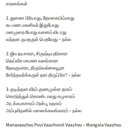
சரணங்கள்
1. துணை பிரியாது, தோகையிம்மாது
சுப மண மகளிவர் இதுபோது
மனமுறை யோது வசனம் விடாது
வந்தன ருமதருள் பெறவேது – நல்ல
2. ஜீவ தயாகரா, சிருஷ்டியதிகாரா
தெய்வீக மாமண வலங்காரா
தேவகுமாரா, திருவெல்லையூரா
சேர்ந்தவர்க்கருள் தரா திருப்பீரா? – நல்ல
3. குடித்தன வீரம் குணமுள்ள தாரம்
கொடுத்துக் கொண்டாலது சமுசாரம்
அடக்கமாசாரம் அன்பு, உதாரம்
அம்புவிதனில் மனைக்கலங்காரம் – நல்ல
Manavaazhvu Puvi Vaazhvinil Vaazhvu – Mangala Vaazhvu