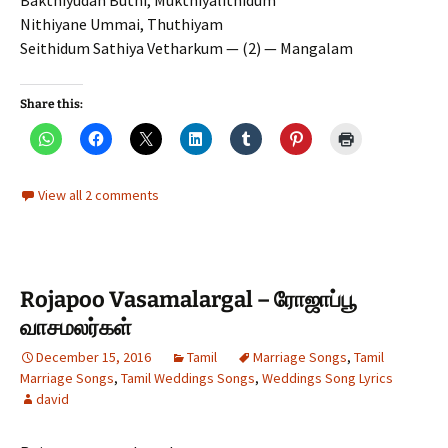
Bakthiyudan Buthi, Mukthiyalithidum
Nithiyane Ummai, Thuthiyam
Seithidum Sathiya Vetharkum — (2) — Mangalam
Share this:
View all 2 comments
Rojapoo Vasamalargal – ரோஜாப்பூ
வாசமலர்கள்
December 15, 2016
Tamil
Marriage Songs
,
Tamil
Marriage Songs
,
Tamil Weddings Songs
,
Weddings Song Lyrics
david