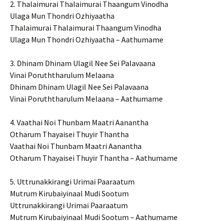
2. Thalaimurai Thalaimurai Thaangum Vinodha
Ulaga Mun Thondri Ozhiyaatha
Thalaimurai Thalaimurai Thaangum Vinodha
Ulaga Mun Thondri Ozhiyaatha – Aathumame
3. Dhinam Dhinam Ulagil Nee Sei Palavaana
Vinai Poruththarulum Melaana
Dhinam Dhinam Ulagil Nee Sei Palavaana
Vinai Poruththarulum Melaana – Aathumame
4. Vaathai Noi Thunbam Maatri Aanantha
Otharum Thayaisei Thuyir Thantha
Vaathai Noi Thunbam Maatri Aanantha
Otharum Thayaisei Thuyir Thantha – Aathumame
5. Uttrunakkirangi Urimai Paaraatum
Mutrum Kirubaiyinaal Mudi Sootum
Uttrunakkirangi Urimai Paaraatum
Mutrum Kirubaiyinaal Mudi Sootum – Aathumame