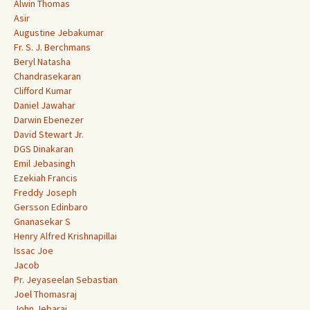
Alwin Thomas
Asir
Augustine Jebakumar
Fr. S. J. Berchmans
Beryl Natasha
Chandrasekaran
Clifford Kumar
Daniel Jawahar
Darwin Ebenezer
David Stewart Jr.
DGS Dinakaran
Emil Jebasingh
Ezekiah Francis
Freddy Joseph
Gersson Edinbaro
Gnanasekar S
Henry Alfred Krishnapillai
Issac Joe
Jacob
Pr. Jeyaseelan Sebastian
Joel Thomasraj
John Jebaraj