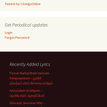
Tweets by CSongsOnline
Get Periodical updates
Login
Forgot Password
Recently Added Lyrics
Poovin Narkantham Veesum
Solaiyaayinum – பூவின்
நற்கந்தம் வீசும் சோலையாயினும்
Aaviyodum Arathipen –
ஆவியோடும் ஆராதிப்பேன்
Siluvaiyil Jeevanai Vittu –