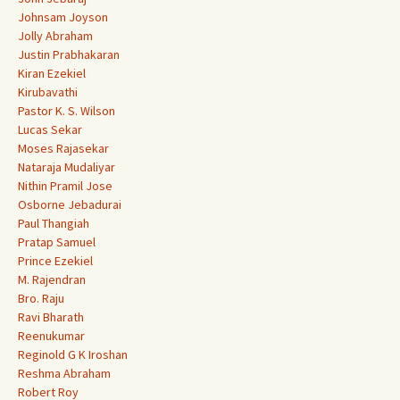
Johnsam Joyson
Jolly Abraham
Justin Prabhakaran
Kiran Ezekiel
Kirubavathi
Pastor K. S. Wilson
Lucas Sekar
Moses Rajasekar
Nataraja Mudaliyar
Nithin Pramil Jose
Osborne Jebadurai
Paul Thangiah
Pratap Samuel
Prince Ezekiel
M. Rajendran
Bro. Raju
Ravi Bharath
Reenukumar
Reginold G K Iroshan
Reshma Abraham
Robert Roy