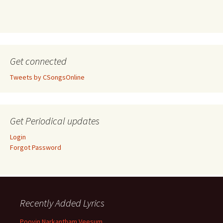
Get connected
Tweets by CSongsOnline
Get Periodical updates
Login
Forgot Password
Recently Added Lyrics
Poovin Narkantham Veesum