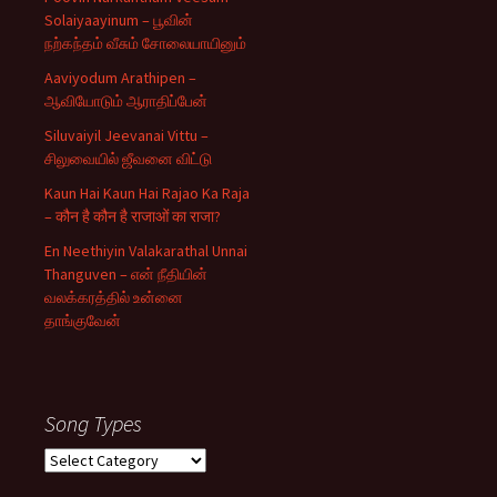
Solaiyaayinum – பூவின்
நற்கந்தம் வீசும் சோலையாயினும்
Aaviyodum Arathipen –
ஆவியோடும் ஆராதிப்பேன்
Siluvaiyil Jeevanai Vittu –
சிலுவையில் ஜீவனை விட்டு
Kaun Hai Kaun Hai Rajao Ka Raja
– कौन है कौन है राजाओं का राजा?
En Neethiyin Valakarathal Unnai
Thanguven – என் நீதியின்
வலக்கரத்தில் உன்னை
தாங்குவேன்
Song Types
Song
Types