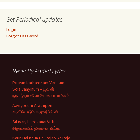
Get Periodical updates
Login
Forgot Password
Recently Added Lyrics
Poovin Narkantham Veesum
Solaiyaayinum – பூவின்
நற்கந்தம் வீசும் சோலையாயினும்
Aaviyodum Arathipen –
ஆவியோடும் ஆராதிப்பேன்
Siluvaiyil Jeevanai Vittu –
சிலுவையில் ஜீவனை விட்டு
Kaun Hai Kaun Hai Rajao Ka Raja