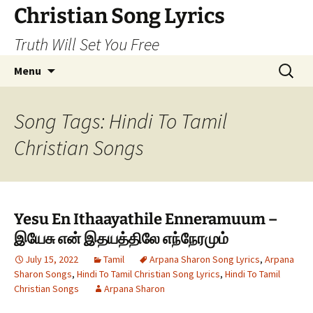
Skip
Christian Song Lyrics
to
Truth Will Set You Free
content
Search
Menu
for:
Song Tags: Hindi To Tamil
Christian Songs
Yesu En Ithaayathile Enneramuum –
இயேசு என் இதயத்திலே எந்நேரமும்
July 15, 2022
Tamil
Arpana Sharon Song Lyrics
,
Arpana
Sharon Songs
,
Hindi To Tamil Christian Song Lyrics
,
Hindi To Tamil
Christian Songs
Arpana Sharon