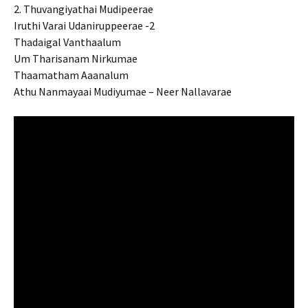
2. Thuvangiyathai Mudipeerae
Iruthi Varai Udaniruppeerae -2
Thadaigal Vanthaalum
Um Tharisanam Nirkumae
Thaamatham Aaanalum
Athu Nanmayaai Mudiyumae – Neer Nallavarae