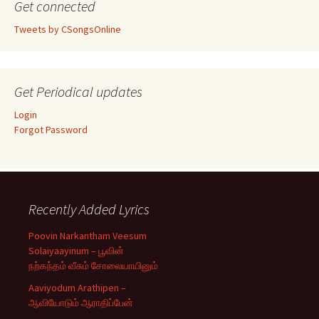
Get connected
Tweets by CSongsOnline
Get Periodical updates
Login
Forgot Password
Recently Added Lyrics
Poovin Narkantham Veesum
Solaiyaayinum – பூவின்
நற்கந்தம் வீசும் சோலையாயினும்
Aaviyodum Arathipen –
ஆவியோடும் ஆராதிப்பேன்