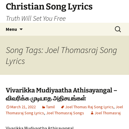
Skip
Christian Song Lyrics
to
Truth Will Set You Free
content
Search
Menu
for:
Song Tags: Joel Thomasraj Song
Lyrics
Vivarikka Mudiyaatha Athisayangal –
விவரிக்க முடியாத அதிசயங்கள்
March 21, 2022
Tamil
Joel Thomas Raj Song Lyrics
,
Joel
Thomasraj Song Lyrics
,
Joel Thomasraj Songs
Joel Thomasraj
Vivarikka Mudiyaatha Athisayangal