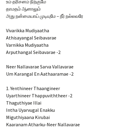
உம் தரிசனம் நிற்குமே
தாமதம் ஆனாலும்
அது நன்மையாய் முடியுமே – நீர் நல்லவரே
Vivarikka Mudiyaatha
Athisayangal Seibavarae
Varnikka Mudiyaatha
Arputhangal Seibavarae -2
Neer Nallavarae Sarva Vallavarae
Um Karangal En Aathaaramae -2
1. Yenthineer Thaangineer
Uyarthineer Thappuviththeer -2
Thaguthiyae Illai
Intha Uyarvugal Enakku
Miguthiyaana Kirubai
Kaaranam Atharku-Neer Nallavarae