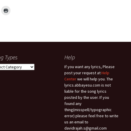
g Types
Help
g
If you want any lyrics, Please
es
post your request at
Help
Center
we will help you. The
lyrics.abbayesu.com is not
liable for the song lyrics
posted by the user. If you
found any
thing(misspell/typographic
error) please feel free to write
us an email to
davidrajah.s@gmail.com