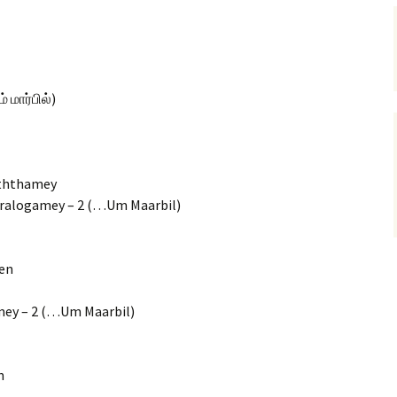
 மார்பில்)
uththamey
ralogamey – 2 (…Um Maarbil)
ren
y – 2 (…Um Maarbil)
n