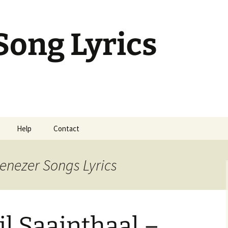
Song Lyrics
Help
Contact
mil Sunday Class
enezer Songs Lyrics
l Saainthaal –