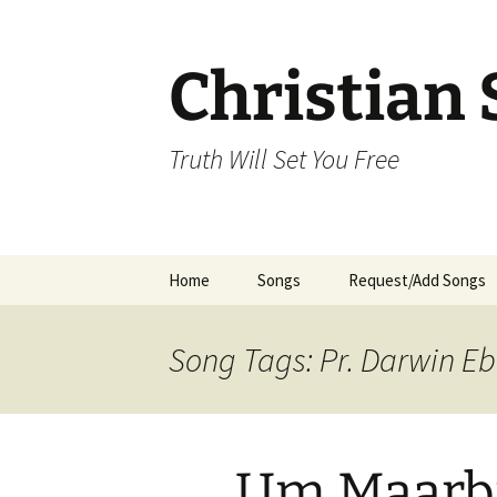
Skip
to
content
Christian 
Truth Will Set You Free
Home
Songs
Request/Add Songs
Tamil Songs
Ta
Song Tags: Pr. Darwin Eb
Malayalam Songs
Kannada Songs
Um Maarbi
Telugu Songs