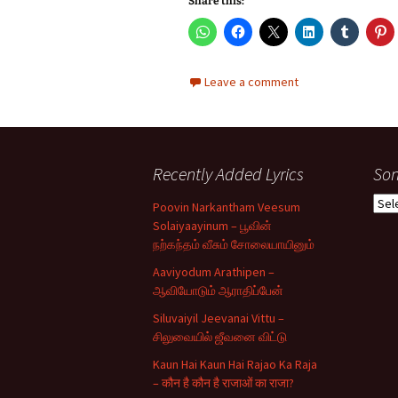
Share this:
Leave a comment
Recently Added Lyrics
Son
Son
Poovin Narkantham Veesum
Typ
Solaiyaayinum – பூவின்
நற்கந்தம் வீசும் சோலையாயினும்
Aaviyodum Arathipen –
ஆவியோடும் ஆராதிப்பேன்
Siluvaiyil Jeevanai Vittu –
சிலுவையில் ஜீவனை விட்டு
Kaun Hai Kaun Hai Rajao Ka Raja
– कौन है कौन है राजाओं का राजा?