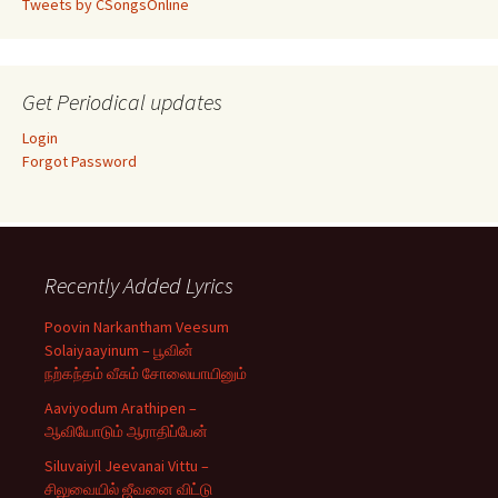
Tweets by CSongsOnline
Get Periodical updates
Login
Forgot Password
Recently Added Lyrics
Poovin Narkantham Veesum
Solaiyaayinum – பூவின்
நற்கந்தம் வீசும் சோலையாயினும்
Aaviyodum Arathipen –
ஆவியோடும் ஆராதிப்பேன்
Siluvaiyil Jeevanai Vittu –
சிலுவையில் ஜீவனை விட்டு