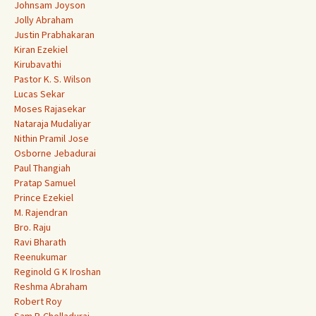
Johnsam Joyson
Jolly Abraham
Justin Prabhakaran
Kiran Ezekiel
Kirubavathi
Pastor K. S. Wilson
Lucas Sekar
Moses Rajasekar
Nataraja Mudaliyar
Nithin Pramil Jose
Osborne Jebadurai
Paul Thangiah
Pratap Samuel
Prince Ezekiel
M. Rajendran
Bro. Raju
Ravi Bharath
Reenukumar
Reginold G K Iroshan
Reshma Abraham
Robert Roy