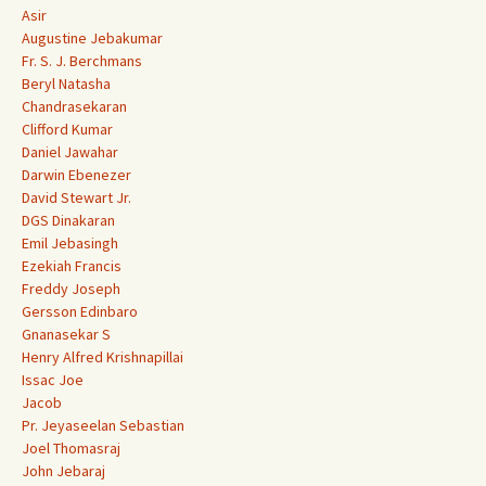
Asir
Augustine Jebakumar
Fr. S. J. Berchmans
Beryl Natasha
Chandrasekaran
Clifford Kumar
Daniel Jawahar
Darwin Ebenezer
David Stewart Jr.
DGS Dinakaran
Emil Jebasingh
Ezekiah Francis
Freddy Joseph
Gersson Edinbaro
Gnanasekar S
Henry Alfred Krishnapillai
Issac Joe
Jacob
Pr. Jeyaseelan Sebastian
Joel Thomasraj
John Jebaraj