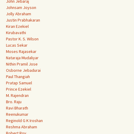
John Jebaraj
Johnsam Joyson
Jolly Abraham
Justin Prabhakaran
Kiran Ezekiel
Kirubavathi
Pastor K. S. Wilson
Lucas Sekar
Moses Rajasekar
Nataraja Mudaliyar
Nithin Pramil Jose
Osborne Jebadurai
Paul Thangiah
Pratap Samuel
Prince Ezekiel
M. Rajendran
Bro. Raju
Ravi Bharath
Reenukumar
Reginold G K Iroshan
Reshma Abraham
Robert Roy