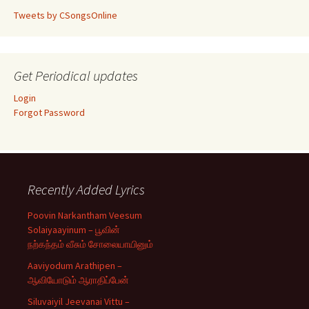
Tweets by CSongsOnline
Get Periodical updates
Login
Forgot Password
Recently Added Lyrics
Poovin Narkantham Veesum
Solaiyaayinum – பூவின்
நற்கந்தம் வீசும் சோலையாயினும்
Aaviyodum Arathipen –
ஆவியோடும் ஆராதிப்பேன்
Siluvaiyil Jeevanai Vittu –