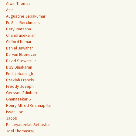
Alwin Thomas
Asir
Augustine Jebakumar
Fr. S. J. Berchmans
Beryl Natasha
Chandrasekaran
Clifford Kumar
Daniel Jawahar
Darwin Ebenezer
David Stewart Jr.
DGS Dinakaran
Emil Jebasingh
Ezekiah Francis
Freddy Joseph
Gersson Edinbaro
Gnanasekar S
Henry Alfred Krishnapillai
Issac Joe
Jacob
Pr. Jeyaseelan Sebastian
Joel Thomasraj