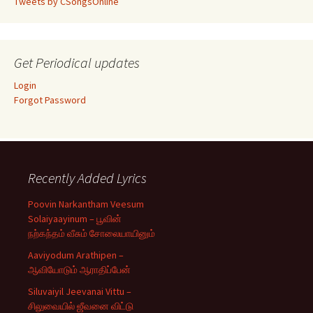
Tweets by CSongsOnline
Get Periodical updates
Login
Forgot Password
Recently Added Lyrics
Poovin Narkantham Veesum
Solaiyaayinum – பூவின்
நற்கந்தம் வீசும் சோலையாயினும்
Aaviyodum Arathipen –
ஆவியோடும் ஆராதிப்பேன்
Siluvaiyil Jeevanai Vittu –
சிலுவையில் ஜீவனை விட்டு