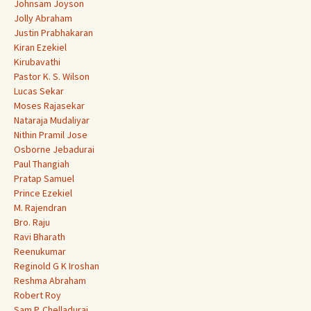
Johnsam Joyson
Jolly Abraham
Justin Prabhakaran
Kiran Ezekiel
Kirubavathi
Pastor K. S. Wilson
Lucas Sekar
Moses Rajasekar
Nataraja Mudaliyar
Nithin Pramil Jose
Osborne Jebadurai
Paul Thangiah
Pratap Samuel
Prince Ezekiel
M. Rajendran
Bro. Raju
Ravi Bharath
Reenukumar
Reginold G K Iroshan
Reshma Abraham
Robert Roy
Sam P. Chelladurai