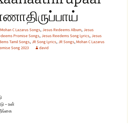
ாணாதிருப்பாய்
glish Sunday Class
ngs
 Mohan C Lazarus Songs
,
Jesus Redeems Album
,
Jesus
edeems Promise Songs
,
Jesus Reedems Song Lyrics
,
Jesus
dems Tamil Songs
,
JR Song Lyrics
,
JR Songs
,
Mohan C Lazarus
omise Song 2023
david
ு
டு – உன்
தீங்கை