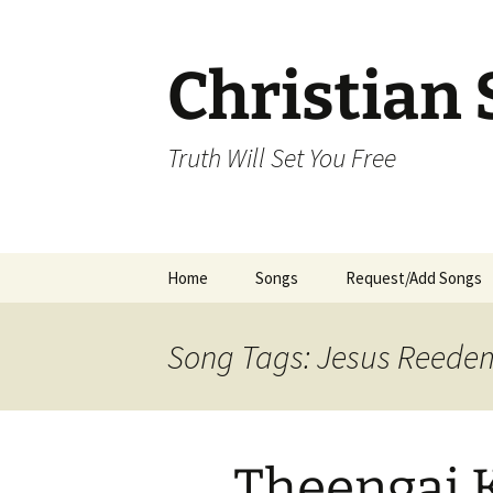
Skip
to
content
Christian 
Truth Will Set You Free
Home
Songs
Request/Add Songs
Tamil Songs
Ta
Song Tags: Jesus Reede
Malayalam Songs
Kannada Songs
Theengai 
Telugu Songs