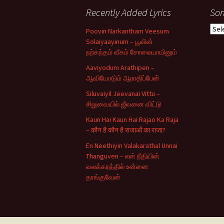
Recently Added Lyrics
Son
Son
Poovin Narkantham Veesum
Typ
Solaiyaayinum – பூவின்
நற்கந்தம் வீசும் சோலையாயினும்
Aaviyodum Arathipen –
ஆவியோடும் ஆராதிப்பேன்
Siluvaiyil Jeevanai Vittu –
சிலுவையில் ஜீவனை விட்டு
Kaun Hai Kaun Hai Rajao Ka Raja
– कौन है कौन है राजाओं का राजा?
En Neethiyin Valakarathal Unnai
Thanguven – என் நீதியின்
வலக்கரத்தில் உன்னை
தாங்குவேன்