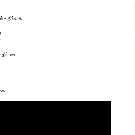
் – தீங்கை
்
்
– தீங்கை
ங்கை