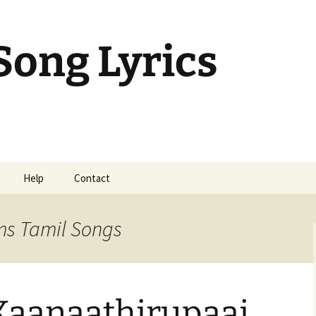
Song Lyrics
Help
Contact
mil Sunday Class
ms Tamil Songs
Kaanaathirupaai