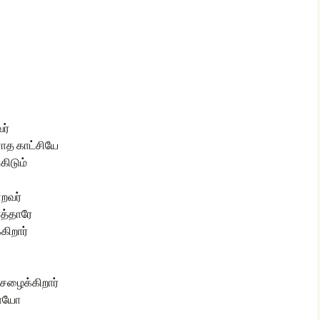
glish Sunday Class
ngs
ர்
ாத காட்சியே
கிடும்
்றவர்
்த்தாரே
ிறார்
ழைக்கிறார்
ாராயோ