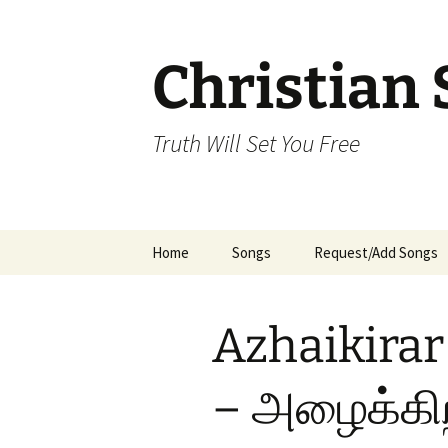
Skip
to
content
Christian 
Truth Will Set You Free
Home
Songs
Request/Add Songs
Tamil Songs
Ta
Azhaikirar
Malayalam Songs
Kannada Songs
– அழைக்கிற
Telugu Songs