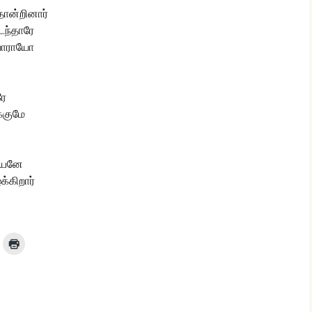
தோன்றினார்
ைந்தாரே
ீ வாராயோ
ரே
க்குமே
ேயனே
கிறார்