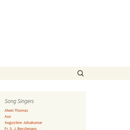
Search
for:
Song Singers
Alwin Thomas
Asir
Augustine Jebakumar
Fr. S. J. Berchmans