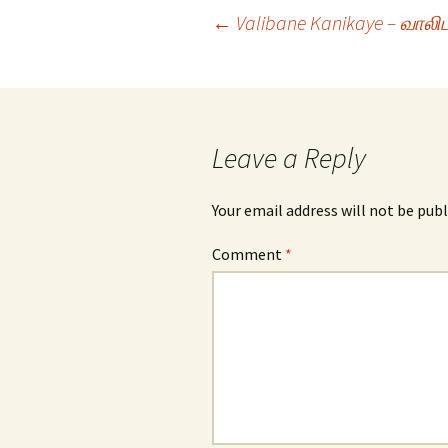
Post
←
Valibane Kanikaye – வா
navigation
Leave a Reply
Your email address will not be publ
Comment
*