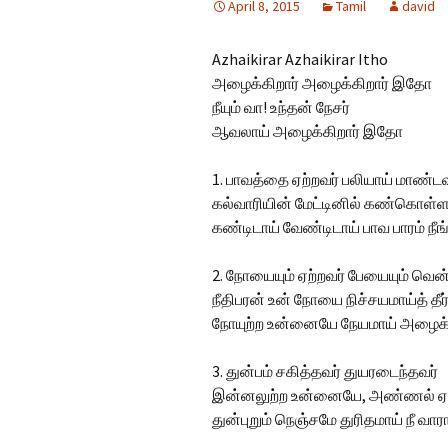
April 8, 2015
Tamil
david
Hindi Songs
Azhaikirar Azhaikirar Itho
English Songs
En
அழைக்கிறார் அழைக்கிறார் இதோ
So
நீயும் வா! உந்தன் நேசர்
ஆவலாய் அழைக்கிறார் இதோ
1. பாவத்தை ஏற்றவர் பலியாய் மாண்டவ
கல்வாரியின் மேட்டினில் கண்கொள்ள
கண்டிடாய் வேண்டிடாய் பாவ பாரம் நீங்
2. நோயையும் ஏற்றவர் பேயையும் வென
நீதிபரன் உன் நோயை நிச்சயமாய்த் தீர
நோயுற்ற உன்னையே நேயமாய் அழைக்க
3. துன்பம் சகித்தவர் துயரடைந்தவர்
இன்னலுற்ற உன்னையே, அண்ணல் ஏச
துன்புறும் நெஞ்சமே துரிதமாய் நீ வ