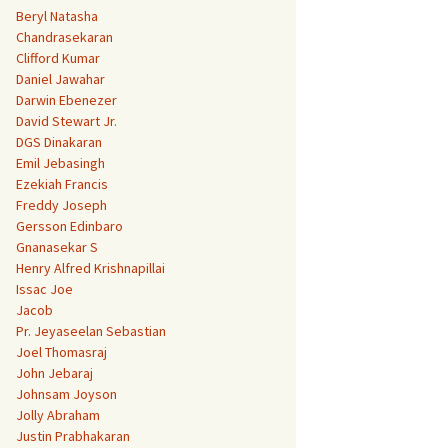
Beryl Natasha
Chandrasekaran
Clifford Kumar
Daniel Jawahar
Darwin Ebenezer
David Stewart Jr.
DGS Dinakaran
Emil Jebasingh
Ezekiah Francis
Freddy Joseph
Gersson Edinbaro
Gnanasekar S
Henry Alfred Krishnapillai
Issac Joe
Jacob
Pr. Jeyaseelan Sebastian
Joel Thomasraj
John Jebaraj
Johnsam Joyson
Jolly Abraham
Justin Prabhakaran