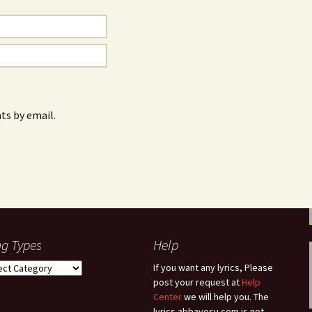
s by email.
g Types
Help
g
If you want any lyrics, Please
es
post your request at
Help
Center
we will help you. The
lyrics.abbayesu.com is not