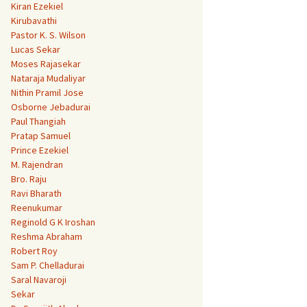
Kiran Ezekiel
Kirubavathi
Pastor K. S. Wilson
Lucas Sekar
Moses Rajasekar
Nataraja Mudaliyar
Nithin Pramil Jose
Osborne Jebadurai
Paul Thangiah
Pratap Samuel
Prince Ezekiel
M. Rajendran
Bro. Raju
Ravi Bharath
Reenukumar
Reginold G K Iroshan
Reshma Abraham
Robert Roy
Sam P. Chelladurai
Saral Navaroji
Sekar