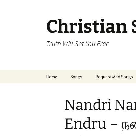
Skip
to
content
Christian 
Truth Will Set You Free
Home
Songs
Request/Add Songs
Tamil Songs
Ta
Nandri Na
Malayalam Songs
Kannada Songs
Endru – நன்
Telugu Songs