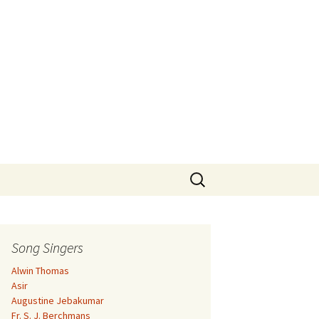
Search
for:
Song Singers
Alwin Thomas
Asir
Augustine Jebakumar
Fr. S. J. Berchmans