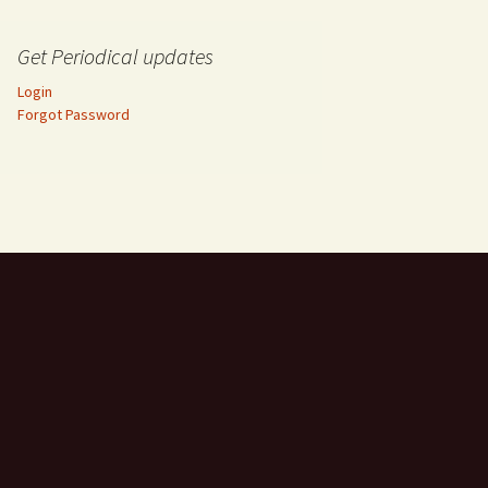
Get Periodical updates
Login
Forgot Password