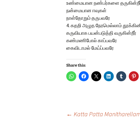
உண்மையான நண்பர்களை தருகின்றீர
நன்மையான ஈவுகள்
நாள்தோறும் தருபவரே
4. கதறி அழுத நேரமெல்லாம் தூக்கினீ
கருவியாக பயன்படுத்தி வருகின்றீர்
கண்மணிபோல் காப்பவரே
கைவிடாமல் மேய்ப்பவரே
Share this:
Post
←
Katta Patta Manitharella
navigation