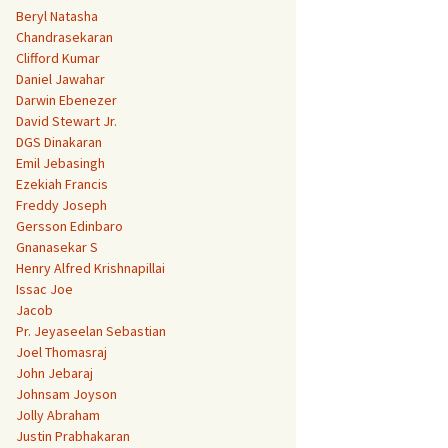
Beryl Natasha
Chandrasekaran
Clifford Kumar
Daniel Jawahar
Darwin Ebenezer
David Stewart Jr.
DGS Dinakaran
Emil Jebasingh
Ezekiah Francis
Freddy Joseph
Gersson Edinbaro
Gnanasekar S
Henry Alfred Krishnapillai
Issac Joe
Jacob
Pr. Jeyaseelan Sebastian
Joel Thomasraj
John Jebaraj
Johnsam Joyson
Jolly Abraham
Justin Prabhakaran