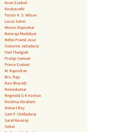
Kiran Ezekiel
Kirubavathi
Pastor K. S. Wilson
Lucas Sekar
Moses Rajasekar
Nataraja Mudaliyar
Nithin Pramil Jose
Osborne Jebadurai
Paul Thangiah
Pratap Samuel
Prince Ezekiel
M. Rajendran
Bro. Raju
Ravi Bharath
Reenukumar
Reginold G K Iroshan
Reshma Abraham
Robert Roy
Sam P. Chelladurai
Saral Navaroji
Sekar