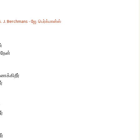
 S. J. Berchmans - ஜே. பெர்க்மான்ஸ்
glish Sunday Class
ngs
ன்
ிநேன்
க்கிறீர்
ர்
்
ர்
ர்