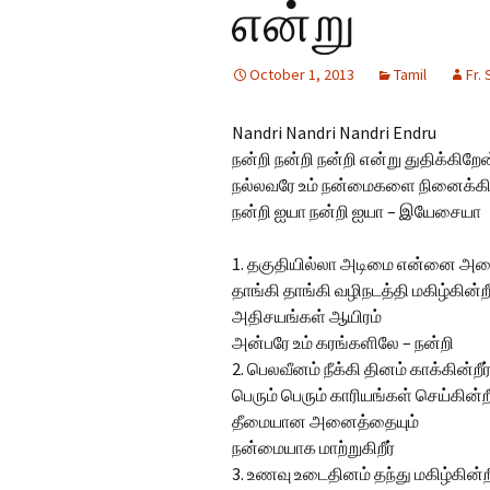
என்று
Hindi Songs
October 1, 2013
Tamil
Fr.
English Songs
En
So
Nandri Nandri Nandri Endru
நன்றி நன்றி நன்றி என்று துதிக்கிறே
நல்லவரே உம் நன்மைகளை நினைக்க
நன்றி ஐயா நன்றி ஐயா – இயேசையா
1. தகுதியில்லா அடிமை என்னை அணை
தாங்கி தாங்கி வழிநடத்தி மகிழ்கின்றீ
அதிசயங்கள் ஆயிரம்
அன்பரே உம் கரங்களிலே – நன்றி
2. பெலவீனம் நீக்கி தினம் காக்கின்றீர
பெரும் பெரும் காரியங்கள் செய்கின்றீ
தீமையான அனைத்தையும்
நன்மையாக மாற்றுகிறீர்
3. உணவு உடைதினம் தந்து மகிழ்கின்றீ