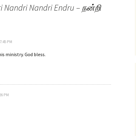
i Nandri Nandri Endru – நன்றி
 7:45 PM
is ministry. God bless.
:26 PM