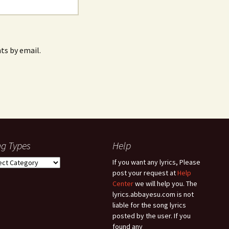
s by email.
g Types
Help
g
If you want any lyrics, Please
es
post your request at
Help
Center
we will help you. The
lyrics.abbayesu.com is not
liable for the song lyrics
posted by the user. If you
found any