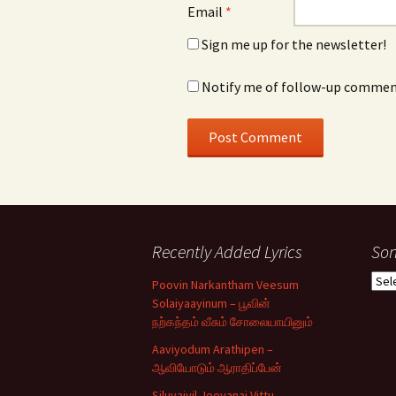
Email
*
Sign me up for the newsletter!
Notify me of follow-up comment
Recently Added Lyrics
Son
Son
Poovin Narkantham Veesum
Typ
Solaiyaayinum – பூவின்
நற்கந்தம் வீசும் சோலையாயினும்
Aaviyodum Arathipen –
ஆவியோடும் ஆராதிப்பேன்
Siluvaiyil Jeevanai Vittu –