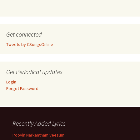
Get connected
Tweets by CSongsOnline
Get Periodical updates
Login
Forgot Password
Recently Added Lyrics
Poovin Narkantham Veesum