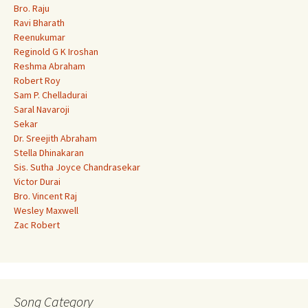
Bro. Raju
Ravi Bharath
Reenukumar
Reginold G K Iroshan
Reshma Abraham
Robert Roy
Sam P. Chelladurai
Saral Navaroji
Sekar
Dr. Sreejith Abraham
Stella Dhinakaran
Sis. Sutha Joyce Chandrasekar
Victor Durai
Bro. Vincent Raj
Wesley Maxwell
Zac Robert
Song Category