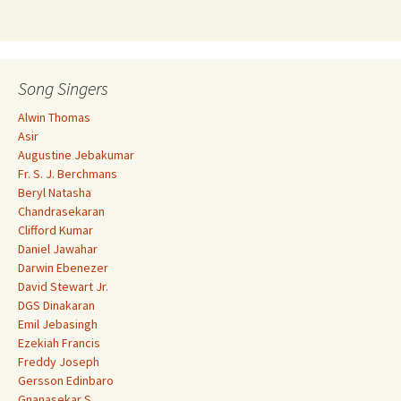
Song Singers
Alwin Thomas
Asir
Augustine Jebakumar
Fr. S. J. Berchmans
Beryl Natasha
Chandrasekaran
Clifford Kumar
Daniel Jawahar
Darwin Ebenezer
David Stewart Jr.
DGS Dinakaran
Emil Jebasingh
Ezekiah Francis
Freddy Joseph
Gersson Edinbaro
Gnanasekar S