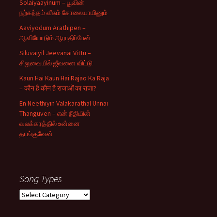
Solaiyaayinum – பூவின்
நற்கந்தம் வீசும் சோலையாயினும்
Aaviyodum Arathipen –
ஆவியோடும் ஆராதிப்பேன்
Siluvaiyil Jeevanai Vittu –
சிலுவையில் ஜீவனை விட்டு
Kaun Hai Kaun Hai Rajao Ka Raja
– कौन है कौन है राजाओं का राजा?
En Neethiyin Valakarathal Unnai
Thanguven – என் நீதியின்
வலக்கரத்தில் உன்னை
தாங்குவேன்
Song Types
Song
Types