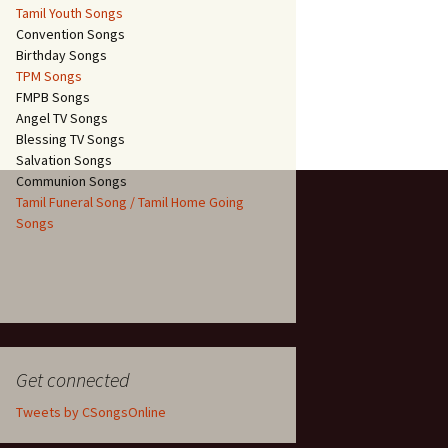
Tamil Youth Songs
Convention Songs
Birthday Songs
TPM Songs
FMPB Songs
Angel TV Songs
Blessing TV Songs
Salvation Songs
Communion Songs
Tamil Funeral Song / Tamil Home Going
Songs
Get connected
Tweets by CSongsOnline