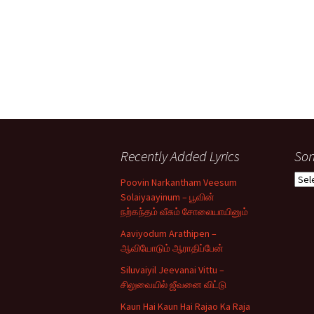
Recently Added Lyrics
Son
Son
Poovin Narkantham Veesum
Typ
Solaiyaayinum – பூவின்
நற்கந்தம் வீசும் சோலையாயினும்
Aaviyodum Arathipen –
ஆவியோடும் ஆராதிப்பேன்
Siluvaiyil Jeevanai Vittu –
சிலுவையில் ஜீவனை விட்டு
Kaun Hai Kaun Hai Rajao Ka Raja