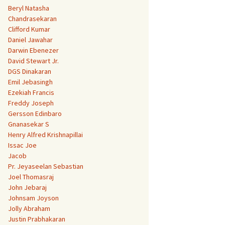
Beryl Natasha
Chandrasekaran
Clifford Kumar
Daniel Jawahar
Darwin Ebenezer
David Stewart Jr.
DGS Dinakaran
Emil Jebasingh
Ezekiah Francis
Freddy Joseph
Gersson Edinbaro
Gnanasekar S
Henry Alfred Krishnapillai
Issac Joe
Jacob
Pr. Jeyaseelan Sebastian
Joel Thomasraj
John Jebaraj
Johnsam Joyson
Jolly Abraham
Justin Prabhakaran