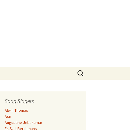
Search
for:
Song Singers
Alwin Thomas
Asir
Augustine Jebakumar
Fr. S. J. Berchmans