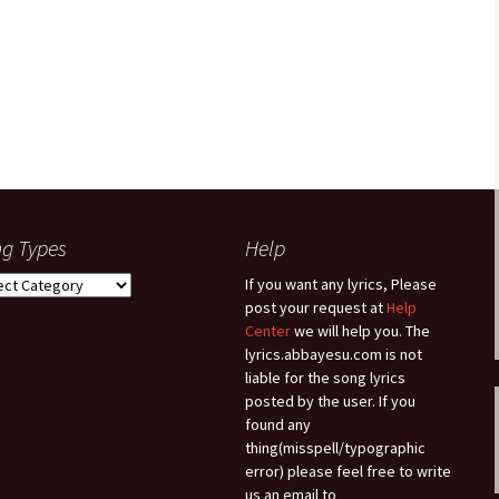
g Types
Help
g
If you want any lyrics, Please
es
post your request at
Help
Center
we will help you. The
lyrics.abbayesu.com is not
liable for the song lyrics
posted by the user. If you
found any
thing(misspell/typographic
error) please feel free to write
us an email to