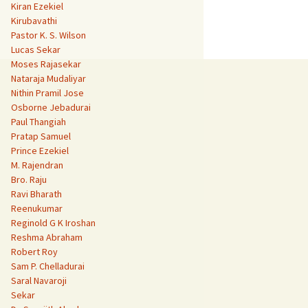
Kiran Ezekiel
Kirubavathi
Pastor K. S. Wilson
Lucas Sekar
Moses Rajasekar
Nataraja Mudaliyar
Nithin Pramil Jose
Osborne Jebadurai
Paul Thangiah
Pratap Samuel
Prince Ezekiel
M. Rajendran
Bro. Raju
Ravi Bharath
Reenukumar
Reginold G K Iroshan
Reshma Abraham
Robert Roy
Sam P. Chelladurai
Saral Navaroji
Sekar