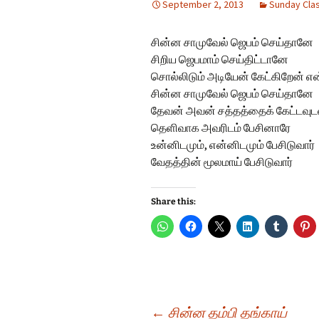
September 2, 2013
Sunday Cla
Hindi Songs
சின்ன சாமுவேல் ஜெபம் செய்தானே
English Songs
En
சிறிய ஜெபமாம் செய்திட்டானே
So
சொல்லிடும் அடியேன் கேட்கிறேன் எ
சின்ன சாமுவேல் ஜெபம் செய்தானே
தேவன் அவன் சத்தத்தைக் கேட்டவுட
தெளிவாக அவரிடம் பேசினாரே
உன்னிடமும், என்னிடமும் பேசிடுவார்
வேதத்தின் மூலமாய் பேசிடுவார்
Share this:
←
சின்ன தம்பி தங்காய்