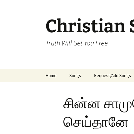
Skip
to
content
Christian 
Truth Will Set You Free
Home
Songs
Request/Add Songs
Tamil Songs
Ta
சின்ன சாமு
Malayalam Songs
Kannada Songs
செய்தானே
Telugu Songs