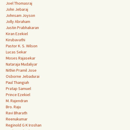
Joel Thomasraj
John Jebaraj
Johnsam Joyson
Jolly Abraham
Justin Prabhakaran
Kiran Ezekiel
Kirubavathi
Pastor K. S. Wilson
Lucas Sekar
Moses Rajasekar
Nataraja Mudaliyar
Nithin Pramil Jose
Osborne Jebadurai
Paul Thangiah
Pratap Samuel
Prince Ezekiel
M. Rajendran
Bro. Raju
Ravi Bharath
Reenukumar
Reginold G K Iroshan