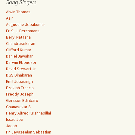
Song Singers
Alwin Thomas
Asir
Augustine Jebakumar
Fr. S. J. Berchmans
Beryl Natasha
Chandrasekaran
Clifford Kumar
Daniel Jawahar
Darwin Ebenezer
David Stewart Jr.
DGS Dinakaran
Emil Jebasingh
Ezekiah Francis
Freddy Joseph
Gersson Edinbaro
Gnanasekar S
Henry Alfred Krishnapillai
Issac Joe
Jacob
Pr. Jeyaseelan Sebastian