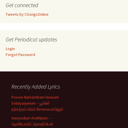
Get connected
Tweets by CSongsOnline
Get Periodical updates
Login
Forgot Password
Recently Added Lyrics
Poovin Narkantham Veesum
Solaiyaayinum – பூவின்
நற்கந்தம் வீசும் சோலையாயினும்
Aaviyodum Arathipen –
ஆவியோடும் ஆராதிப்பேன்