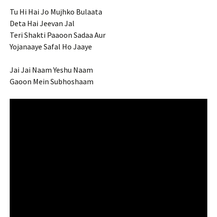
Tu Hi Hai Jo Mujhko Bulaata
Deta Hai Jeevan Jal
Teri Shakti Paaoon Sadaa Aur
Yojanaaye Safal Ho Jaaye
Jai Jai Naam Yeshu Naam
Gaoon Mein Subhoshaam