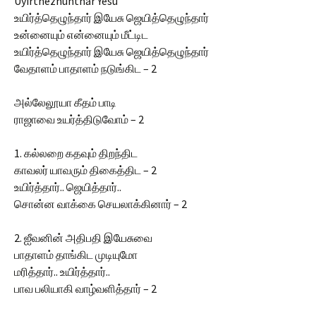
Uyirthezhunthar Yesu
உயிர்த்தெழுந்தார் இயேசு ஜெயித்தெழுந்தார்
உன்னையும் என்னையும் மீட்டிட
உயிர்த்தெழுந்தார் இயேசு ஜெயித்தெழுந்தார்
வேதாளம் பாதாளம் நடுங்கிட – 2
அல்லேலூயா கீதம் பாடி
ராஜாவை உயர்த்திடுவோம் – 2
1. கல்லறை கதவும் திறந்திட
காவலர் யாவரும் திகைத்திட – 2
உயிர்த்தார்.. ஜெயித்தார்..
சொன்ன வாக்கை செயலாக்கினார் – 2
2. ஐீவனின் அதிபதி இயேசுவை
பாதாளம் தாங்கிட முடியுமோ
மரித்தார்.. உயிர்த்தார்..
பாவ பலியாகி வாழ்வளித்தார் – 2