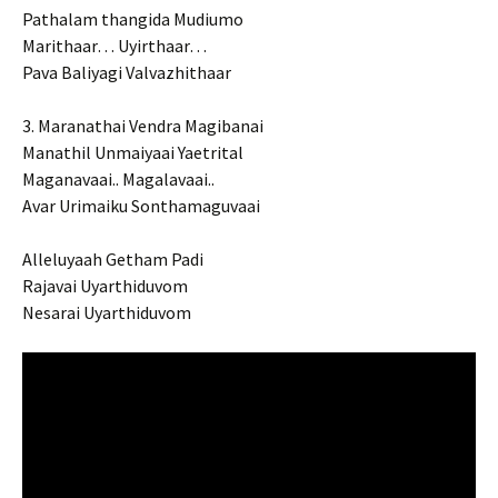
Pathalam thangida Mudiumo
Marithaar… Uyirthaar…
Pava Baliyagi Valvazhithaar
3. Maranathai Vendra Magibanai
Manathil Unmaiyaai Yaetrital
Maganavaai.. Magalavaai..
Avar Urimaiku Sonthamaguvaai
Alleluyaah Getham Padi
Rajavai Uyarthiduvom
Nesarai Uyarthiduvom