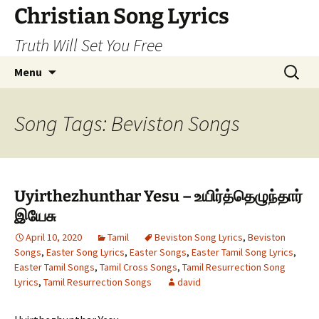
Skip
Christian Song Lyrics
to
Truth Will Set You Free
content
Search
Menu
for:
Song Tags: Beviston Songs
Uyirthezhunthar Yesu – உயிர்த்தெழுந்தார்
இயேசு
April 10, 2020
Tamil
Beviston Song Lyrics
,
Beviston
Songs
,
Easter Song Lyrics
,
Easter Songs
,
Easter Tamil Song Lyrics
,
Easter Tamil Songs
,
Tamil Cross Songs
,
Tamil Resurrection Song
Lyrics
,
Tamil Resurrection Songs
david