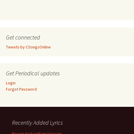
Get connected
Tweets by CSongsOnline
Get Periodical updates
Login
Forgot Password
Recently Added Lyrics
Poovin Narkantham Veesum