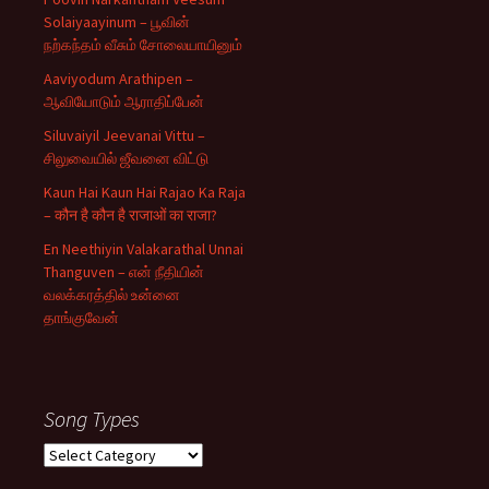
Solaiyaayinum – பூவின்
நற்கந்தம் வீசும் சோலையாயினும்
Aaviyodum Arathipen –
ஆவியோடும் ஆராதிப்பேன்
Siluvaiyil Jeevanai Vittu –
சிலுவையில் ஜீவனை விட்டு
Kaun Hai Kaun Hai Rajao Ka Raja
– कौन है कौन है राजाओं का राजा?
En Neethiyin Valakarathal Unnai
Thanguven – என் நீதியின்
வலக்கரத்தில் உன்னை
தாங்குவேன்
Song Types
Song
Types