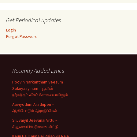
Get Periodical updates
Login
Forgot Password
Recently Added Lyrics
Poovin Narkantham Veesum
Solaiyaayinum – பூவின்
நற்கந்தம் வீசும் சோலையாயினும்
Aaviyodum Arathipen –
ஆவியோடும் ஆராதிப்பேன்
Siluvaiyil Jeevanai Vittu –
சிலுவையில் ஜீவனை விட்டு
Kaun Hai Kaun Hai Rajao Ka Raja