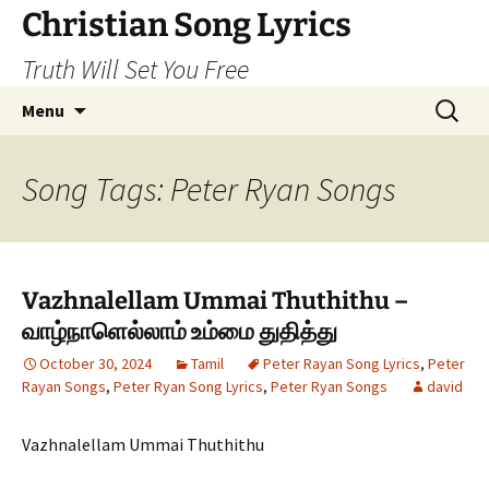
Skip
Christian Song Lyrics
to
Truth Will Set You Free
content
Search
Menu
for:
Song Tags: Peter Ryan Songs
Vazhnalellam Ummai Thuthithu –
வாழ்நாளெல்லாம் உம்மை துதித்து
October 30, 2024
Tamil
Peter Rayan Song Lyrics
,
Peter
Rayan Songs
,
Peter Ryan Song Lyrics
,
Peter Ryan Songs
david
Vazhnalellam Ummai Thuthithu