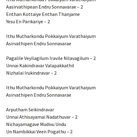
Aasirvathipean Endru Sonnavarae – 2
Enthan Kottaiye Enthan Thanjame
Yesu En Parikariye – 2
Ithu Mutharkondu Pokkaiyum Varathaiyum
Asirvathipen Endru Sonnavarae
Pagalile Veyilagilum Iravile Nilavagilum – 2
Unnai Kakindravar Valapakkathil
Nizhalai Irukindravar – 2
Ithu Mutharkondu Pokkaiyum Varathaiyum
Asirvathipen Endru Sonnavarae
Arputham Seikindravar
Unnai Athisayamai Nadathuvar – 2
Nichayamagave Mudivu Undu
Un Nambikkai Veen Pogathu – 2