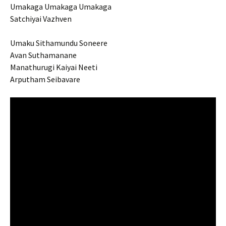
Umakaga Umakaga Umakaga
Satchiyai Vazhven
Umaku Sithamundu Soneere
Avan Suthamanane
Manathurugi Kaiyai Neeti
Arputham Seibavare