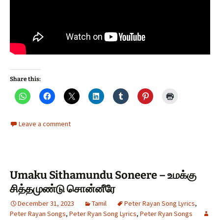
Share this:
Leave a comment
Umaku Sithamundu Soneere – உமக்கு
சித்தமுண்டு சொன்னீரே
December 31, 2023
Tamil
Peter Rayan Song Lyrics
,
Peter Rayan Songs
,
Peter Ryan Song Lyrics
,
Peter Ryan Songs