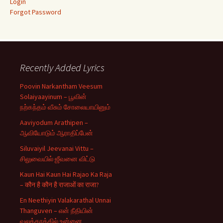
Login
Forgot Password
Recently Added Lyrics
Poovin Narkantham Veesum
Solaiyaayinum – பூவின்
நற்கந்தம் வீசும் சோலையாயினும்
Aaviyodum Arathipen –
ஆவியோடும் ஆராதிப்பேன்
Siluvaiyil Jeevanai Vittu –
சிலுவையில் ஜீவனை விட்டு
Kaun Hai Kaun Hai Rajao Ka Raja
– कौन है कौन है राजाओं का राजा?
En Neethiyin Valakarathal Unnai
Thanguven – என் நீதியின்
வலக்கரத்தில் உன்னை