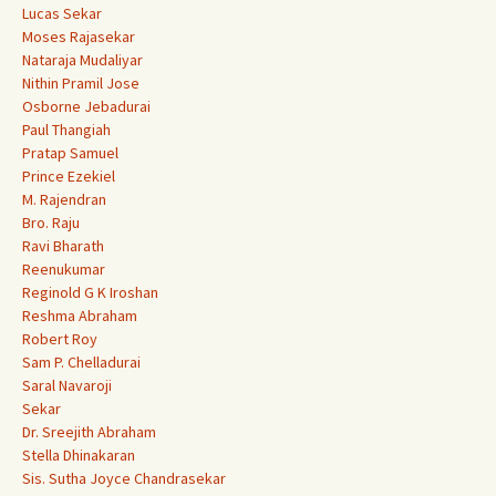
Lucas Sekar
Moses Rajasekar
Nataraja Mudaliyar
Nithin Pramil Jose
Osborne Jebadurai
Paul Thangiah
Pratap Samuel
Prince Ezekiel
M. Rajendran
Bro. Raju
Ravi Bharath
Reenukumar
Reginold G K Iroshan
Reshma Abraham
Robert Roy
Sam P. Chelladurai
Saral Navaroji
Sekar
Dr. Sreejith Abraham
Stella Dhinakaran
Sis. Sutha Joyce Chandrasekar