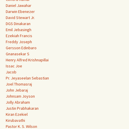
Daniel Jawahar
Darwin Ebenezer
David Stewart Jr.
DGS Dinakaran
Emil Jebasingh
Ezekiah Francis
Freddy Joseph
Gersson Edinbaro
Gnanasekar S
Henry Alfred Krishnapillai
Issac Joe
Jacob
Pr. Jeyaseelan Sebastian
Joel Thomasraj
John Jebaraj
Johnsam Joyson
Jolly Abraham
Justin Prabhakaran
Kiran Ezekiel
Kirubavathi
Pastor K. S. Wilson