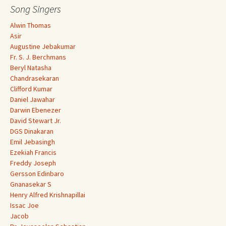
Song Singers
Alwin Thomas
Asir
Augustine Jebakumar
Fr. S. J. Berchmans
Beryl Natasha
Chandrasekaran
Clifford Kumar
Daniel Jawahar
Darwin Ebenezer
David Stewart Jr.
DGS Dinakaran
Emil Jebasingh
Ezekiah Francis
Freddy Joseph
Gersson Edinbaro
Gnanasekar S
Henry Alfred Krishnapillai
Issac Joe
Jacob