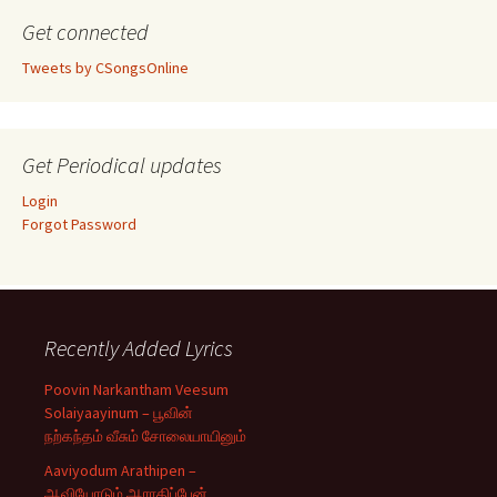
Get connected
Tweets by CSongsOnline
Get Periodical updates
Login
Forgot Password
Recently Added Lyrics
Poovin Narkantham Veesum
Solaiyaayinum – பூவின்
நற்கந்தம் வீசும் சோலையாயினும்
Aaviyodum Arathipen –
ஆவியோடும் ஆராதிப்பேன்