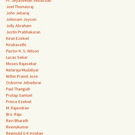
Pr. Jeyaseelan Sebastian
Joel Thomasraj
John Jebaraj
Johnsam Joyson
Jolly Abraham
Justin Prabhakaran
Kiran Ezekiel
Kirubavathi
Pastor K. S. Wilson
Lucas Sekar
Moses Rajasekar
Nataraja Mudaliyar
Nithin Pramil Jose
Osborne Jebadurai
Paul Thangiah
Pratap Samuel
Prince Ezekiel
M. Rajendran
Bro. Raju
Ravi Bharath
Reenukumar
Reginold G K Iroshan