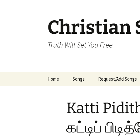
Skip
to
content
Christian 
Truth Will Set You Free
Home
Songs
Request/Add Songs
Tamil Songs
Ta
Katti Pidi
Malayalam Songs
Kannada Songs
கட்டிப் பிடி
Telugu Songs