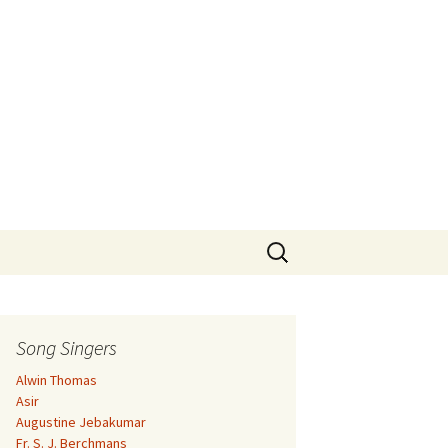
Search
for:
Song Singers
Alwin Thomas
Asir
Augustine Jebakumar
Fr. S. J. Berchmans