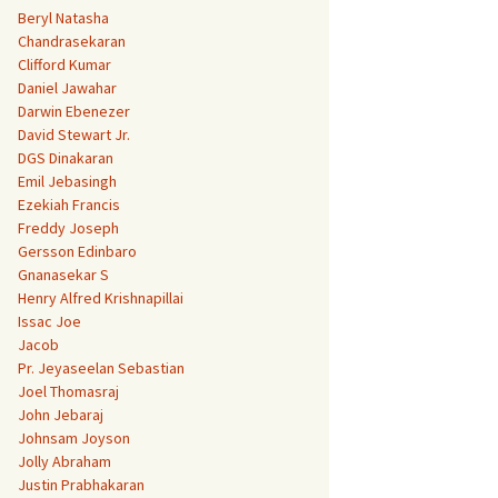
Beryl Natasha
Chandrasekaran
Clifford Kumar
Daniel Jawahar
Darwin Ebenezer
David Stewart Jr.
DGS Dinakaran
Emil Jebasingh
Ezekiah Francis
Freddy Joseph
Gersson Edinbaro
Gnanasekar S
Henry Alfred Krishnapillai
Issac Joe
Jacob
Pr. Jeyaseelan Sebastian
Joel Thomasraj
John Jebaraj
Johnsam Joyson
Jolly Abraham
Justin Prabhakaran