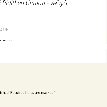
i Pidithen Unthan – கட்டிப்
1:19 AM
 ………….
ished.
Required fields are marked
*