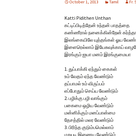
October 1, 2013
Tamil
Fr.
Hindi Songs
Katti Pidithen Unthan
English Songs
En
கட்டிப்பிடித்தேன் உந்தன் பாதத்தை
So
கண்ணீரால் நனைக்கின்றேன் கர்த்த
இலங்கையிலே யுத்தங்கள் ஓய வேண்
இளைரெல்லாம் இயேசுவுக்காய் வாழவ
இரங்கும் ஐயா மனம் இரங்குமையா
1. துப்பாக்கி ஏந்தும் கைகள்
உம் வேதம் ஏந்த வேண்டும்
தப்பாமல் உம் விருப்பம்
எப்போதும் செய்ய வேண்டும்
2. பழிக்கு பழி வாங்கும்
பகைமை ஒழிய வேண்டும்
மன்னிக்கும் மனப்பான்மை
தேசத்தில் மலர வேண்டும்
3. பிரிந்த குடும்பமெல்லாம்
மறுபடி இணைய வேண்டும்