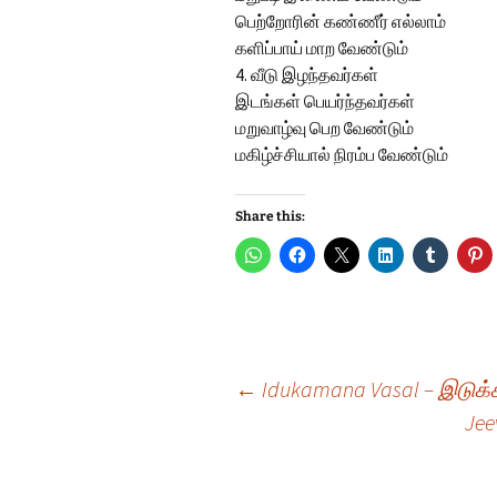
பெற்றோரின் கண்ணீர் எல்லாம்
களிப்பாய் மாற வேண்டும்
4. வீடு இழந்தவர்கள்
இடங்கள் பெயர்ந்தவர்கள்
மறுவாழ்வு பெற வேண்டும்
மகிழ்ச்சியால் நிரம்ப வேண்டும்
Share this:
Post
←
Idukamana Vasal – இடுக
Jee
navigation