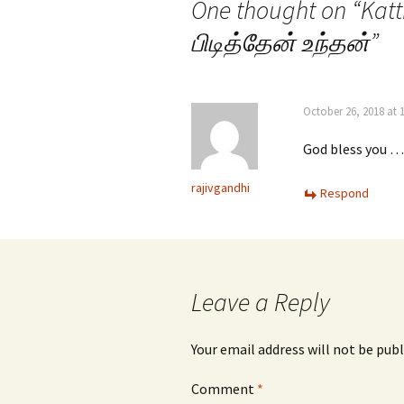
One thought on “
Katt
பிடித்தேன் உந்தன்
”
October 26, 2018 at 
God bless you
rajivgandhi
Respond
Leave a Reply
Your email address will not be publ
Comment
*