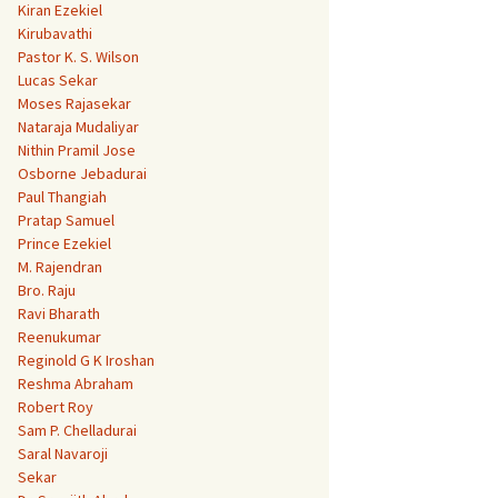
Kiran Ezekiel
Kirubavathi
Pastor K. S. Wilson
Lucas Sekar
Moses Rajasekar
Nataraja Mudaliyar
Nithin Pramil Jose
Osborne Jebadurai
Paul Thangiah
Pratap Samuel
Prince Ezekiel
M. Rajendran
Bro. Raju
Ravi Bharath
Reenukumar
Reginold G K Iroshan
Reshma Abraham
Robert Roy
Sam P. Chelladurai
Saral Navaroji
Sekar