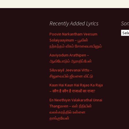
Recently Added Lyrics
Son
Son
Poovin Narkantham Veesum
Typ
Solaiyaayinum – பூவின்
நற்கந்தம் வீசும் சோலையாயினும்
Aaviyodum Arathipen –
ஆவியோடும் ஆராதிப்பேன்
Siluvaiyil Jeevanai Vittu –
சிலுவையில் ஜீவனை விட்டு
Kaun Hai Kaun Hai Rajao Ka Raja
– कौन है कौन है राजाओं का राजा?
En Neethiyin Valakarathal Unnai
Thanguven – என் நீதியின்
வலக்கரத்தில் உன்னை
தாங்குவேன்