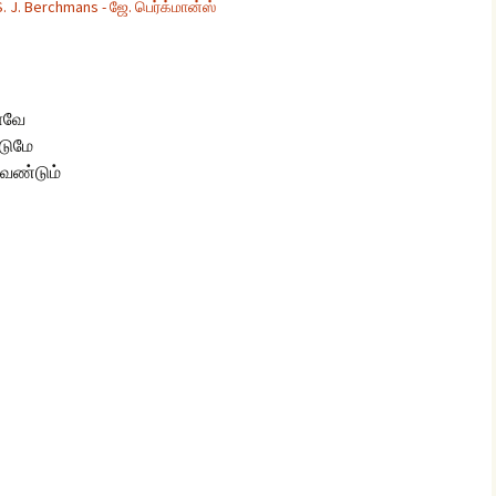
 S. J. Berchmans - ஜே. பெர்க்மான்ஸ்
glish Sunday Class
ngs
ாவே
டுமே
ேண்டும்