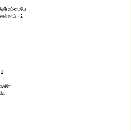
தீர் உம்மையே
னக்காய் – 2
 2
மானீரே
டவே