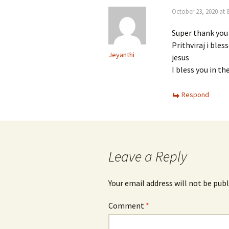
October 23, 2020 at 
Super thank you
Prithviraj i bles
Jeyanthi
jesus
I bless you in t
Respond
Leave a Reply
Your email address will not be publ
Comment
*