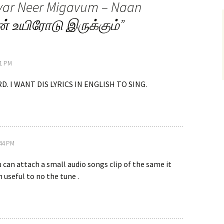
var Neer Migavum – Naan
ன் உயிரோடு இருக்கும்
”
51 PM
D. I WANT DIS LYRICS IN ENGLISH TO SING.
:44 PM
ou can attach a small audio songs clip of the same it
 useful to no the tune .