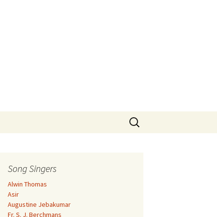
Search
for:
Song Singers
Alwin Thomas
Asir
Augustine Jebakumar
Fr. S. J. Berchmans