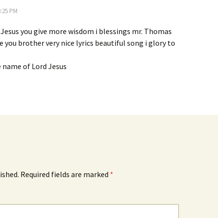
8:25 PM
 Jesus you give more wisdom i blessings mr. Thomas
se you brother very nice lyrics beautiful song i glory to
he name of Lord Jesus
ished.
Required fields are marked
*