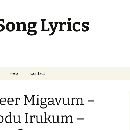
Song Lyrics
Help
Contact
mil Sunday Class
Neer Migavum –
odu Irukum –