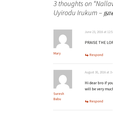
3 thoughts on “
Nalla
Uyirodu Irukum – நா
June 23, 2016 at 12:
PRAISE THE LOR
Mary
Respond
August 30, 2016 at 3
Hi dear bro if y
will be very much
Suresh
Babu
Respond