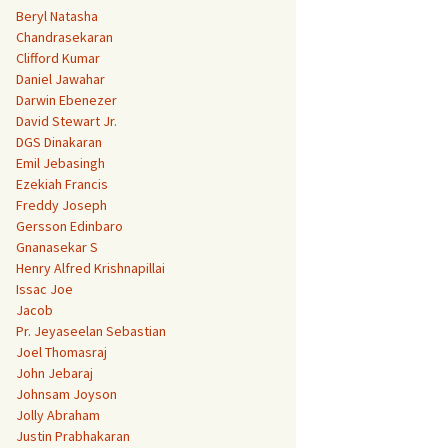
Beryl Natasha
Chandrasekaran
Clifford Kumar
Daniel Jawahar
Darwin Ebenezer
David Stewart Jr.
DGS Dinakaran
Emil Jebasingh
Ezekiah Francis
Freddy Joseph
Gersson Edinbaro
Gnanasekar S
Henry Alfred Krishnapillai
Issac Joe
Jacob
Pr. Jeyaseelan Sebastian
Joel Thomasraj
John Jebaraj
Johnsam Joyson
Jolly Abraham
Justin Prabhakaran