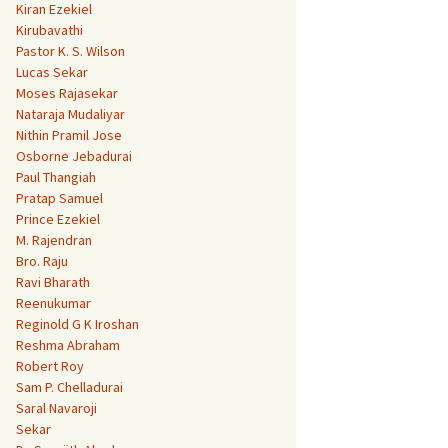
Kiran Ezekiel
Kirubavathi
Pastor K. S. Wilson
Lucas Sekar
Moses Rajasekar
Nataraja Mudaliyar
Nithin Pramil Jose
Osborne Jebadurai
Paul Thangiah
Pratap Samuel
Prince Ezekiel
M. Rajendran
Bro. Raju
Ravi Bharath
Reenukumar
Reginold G K Iroshan
Reshma Abraham
Robert Roy
Sam P. Chelladurai
Saral Navaroji
Sekar