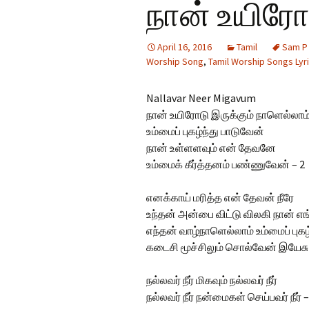
நான் உயிரோட
Hindi Songs
April 16, 2016
Tamil
Sam P 
English Songs
En
Worship Song
,
Tamil Worship Songs Lyr
So
Nallavar Neer Migavum
நான் உயிரோடு இருக்கும் நாளெல்லாம
உம்மைப் புகழ்ந்து பாடுவேன்
நான் உள்ளளவும் என் தேவனே
உம்மைக் கீர்த்தனம் பண்ணுவேன் – 2
எனக்காய் மரித்த என் தேவன் நீரே
உந்தன் அன்பை விட்டு விலகி நான் 
எந்தன் வாழ்நாளெல்லாம் உம்மைப் புகழ
கடைசி மூச்சிலும் சொல்வேன் இயேசு 
நல்லவர் நீர் மிகவும் நல்லவர் நீர்
நல்லவர் நீர் நன்மைகள் செய்பவர் நீர் –