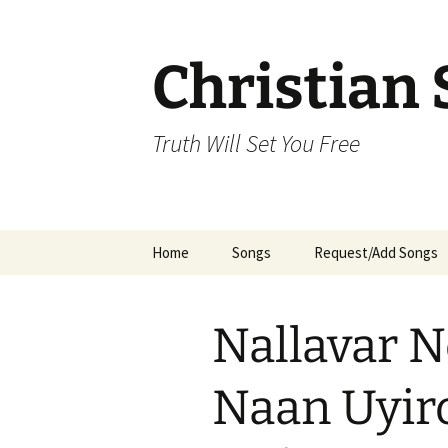
Skip
to
content
Christian 
Truth Will Set You Free
Home
Songs
Request/Add Songs
Tamil Songs
Ta
Nallavar 
Malayalam Songs
Kannada Songs
Naan Uyir
Telugu Songs