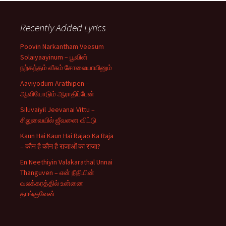
Recently Added Lyrics
Poovin Narkantham Veesum
Solaiyaayinum – பூவின்
நற்கந்தம் வீசும் சோலையாயினும்
Aaviyodum Arathipen –
ஆவியோடும் ஆராதிப்பேன்
Siluvaiyil Jeevanai Vittu –
சிலுவையில் ஜீவனை விட்டு
Kaun Hai Kaun Hai Rajao Ka Raja
– कौन है कौन है राजाओं का राजा?
En Neethiyin Valakarathal Unnai
Thanguven – என் நீதியின்
வலக்கரத்தில் உன்னை
தாங்குவேன்