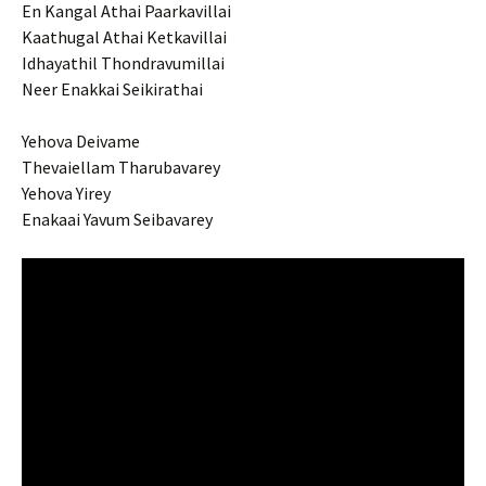
En Kangal Athai Paarkavillai
Kaathugal Athai Ketkavillai
Idhayathil Thondravumillai
Neer Enakkai Seikirathai
Yehova Deivame
Thevaiellam Tharubavarey
Yehova Yirey
Enakaai Yavum Seibavarey