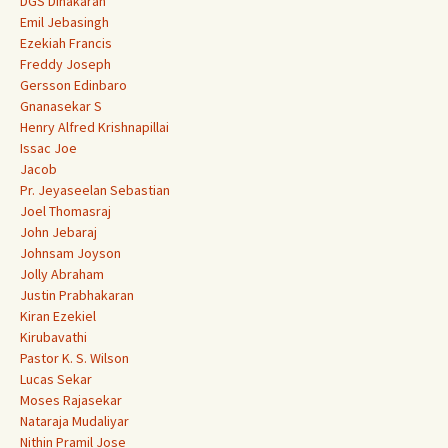
DGS Dinakaran
Emil Jebasingh
Ezekiah Francis
Freddy Joseph
Gersson Edinbaro
Gnanasekar S
Henry Alfred Krishnapillai
Issac Joe
Jacob
Pr. Jeyaseelan Sebastian
Joel Thomasraj
John Jebaraj
Johnsam Joyson
Jolly Abraham
Justin Prabhakaran
Kiran Ezekiel
Kirubavathi
Pastor K. S. Wilson
Lucas Sekar
Moses Rajasekar
Nataraja Mudaliyar
Nithin Pramil Jose