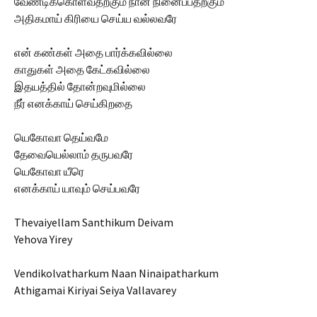
வேண்டிக்கொள்வதற்கும் நான் நினைப்பதற்கும்
அதிகமாய் கிரியை செய்ய வல்லவரே
என் கண்கள் அதை பார்க்கவில்லை
காதுகள் அதை கேட்கவில்லை
இதயத்தில் தோன்றவுமில்லை
நீர் எனக்காய் செய்கிறதை
யெகோவா தெய்வமே
தேவையெல்லாம் தருபவரே
யெகோவா யீரெ
எனக்காய் யாவும் செய்பவரே
Thevaiyellam Santhikum Deivam
Yehova Yirey
Vendikolvatharkum Naan Ninaipatharkum
Athigamai Kiriyai Seiya Vallavarey