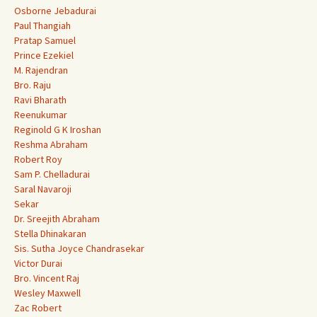
Osborne Jebadurai
Paul Thangiah
Pratap Samuel
Prince Ezekiel
M. Rajendran
Bro. Raju
Ravi Bharath
Reenukumar
Reginold G K Iroshan
Reshma Abraham
Robert Roy
Sam P. Chelladurai
Saral Navaroji
Sekar
Dr. Sreejith Abraham
Stella Dhinakaran
Sis. Sutha Joyce Chandrasekar
Victor Durai
Bro. Vincent Raj
Wesley Maxwell
Zac Robert