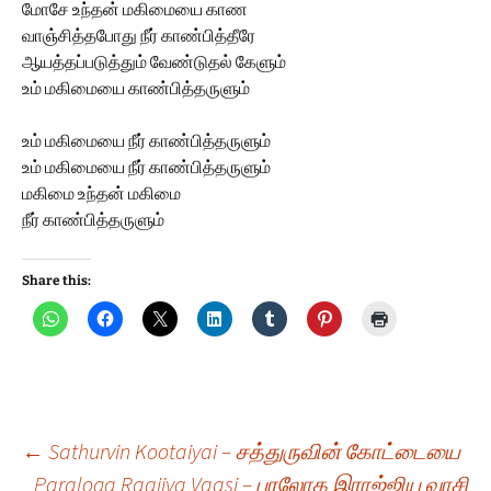
மோசே உந்தன் மகிமையை காண
வாஞ்சித்தபோது நீர் காண்பித்தீரே
ஆயத்தப்படுத்தும் வேண்டுதல் கேளும்
உம் மகிமையை காண்பித்தருளும்
உம் மகிமையை நீர் காண்பித்தருளும்
உம் மகிமையை நீர் காண்பித்தருளும்
மகிமை உந்தன் மகிமை
நீர் காண்பித்தருளும்
Share this:
Post
←
Sathurvin Kootaiyai – சத்துருவின் கோட்டையை
Paraloga Raajiya Vaasi – பரலோக இராஜ்ஜிய வாசி