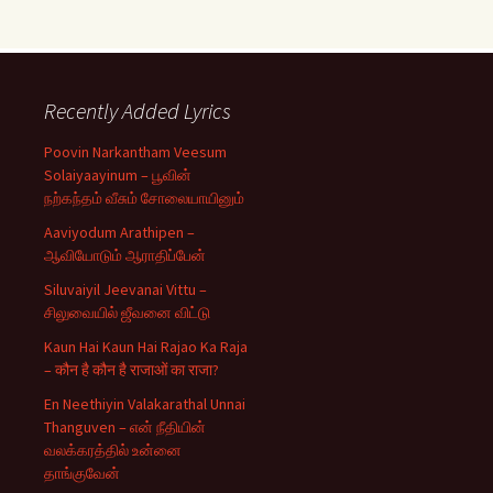
Recently Added Lyrics
Poovin Narkantham Veesum
Solaiyaayinum – பூவின்
நற்கந்தம் வீசும் சோலையாயினும்
Aaviyodum Arathipen –
ஆவியோடும் ஆராதிப்பேன்
Siluvaiyil Jeevanai Vittu –
சிலுவையில் ஜீவனை விட்டு
Kaun Hai Kaun Hai Rajao Ka Raja
– कौन है कौन है राजाओं का राजा?
En Neethiyin Valakarathal Unnai
Thanguven – என் நீதியின்
வலக்கரத்தில் உன்னை
தாங்குவேன்