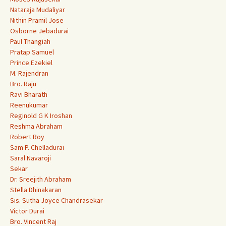
Nataraja Mudaliyar
Nithin Pramil Jose
Osborne Jebadurai
Paul Thangiah
Pratap Samuel
Prince Ezekiel
M. Rajendran
Bro. Raju
Ravi Bharath
Reenukumar
Reginold G K Iroshan
Reshma Abraham
Robert Roy
Sam P. Chelladurai
Saral Navaroji
Sekar
Dr. Sreejith Abraham
Stella Dhinakaran
Sis. Sutha Joyce Chandrasekar
Victor Durai
Bro. Vincent Raj