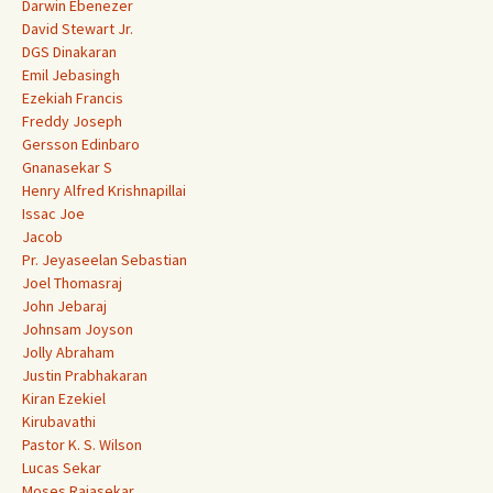
Darwin Ebenezer
David Stewart Jr.
DGS Dinakaran
Emil Jebasingh
Ezekiah Francis
Freddy Joseph
Gersson Edinbaro
Gnanasekar S
Henry Alfred Krishnapillai
Issac Joe
Jacob
Pr. Jeyaseelan Sebastian
Joel Thomasraj
John Jebaraj
Johnsam Joyson
Jolly Abraham
Justin Prabhakaran
Kiran Ezekiel
Kirubavathi
Pastor K. S. Wilson
Lucas Sekar
Moses Rajasekar