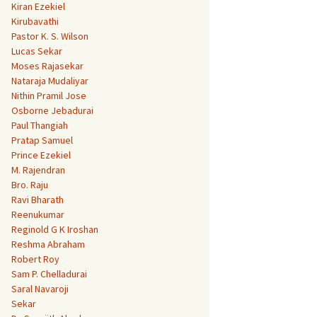
Kiran Ezekiel
Kirubavathi
Pastor K. S. Wilson
Lucas Sekar
Moses Rajasekar
Nataraja Mudaliyar
Nithin Pramil Jose
Osborne Jebadurai
Paul Thangiah
Pratap Samuel
Prince Ezekiel
M. Rajendran
Bro. Raju
Ravi Bharath
Reenukumar
Reginold G K Iroshan
Reshma Abraham
Robert Roy
Sam P. Chelladurai
Saral Navaroji
Sekar