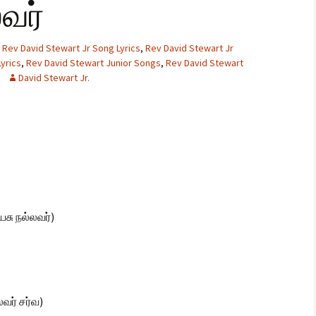
வர்
Rev David Stewart Jr Song Lyrics
,
Rev David Stewart Jr
glish Sunday Class
yrics
ngs
,
Rev David Stewart Junior Songs
,
Rev David Stewart
David Stewart Jr.
சு நல்லவர்)
வர் சர்வ)