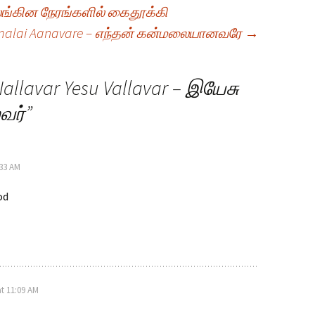
கலங்கின நேரங்களில் கைதூக்கி
malai Aanavare – எந்தன் கன்மலையானவரே
→
Nallavar Yesu Vallavar – இயேசு
வர்
”
:33 AM
od
at 11:09 AM