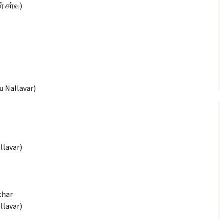
் சர்வ)
u Nallavar)
llavar)
thar
llavar)