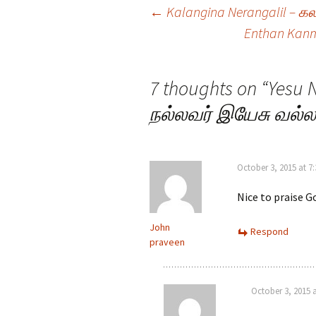
Post
←
Kalangina Nerangalil – 
Enthan Kan
navigation
7 thoughts on “
Yesu 
நல்லவர் இயேசு வல்ல
October 3, 2015 at 7
Nice to praise G
John
Respond
praveen
October 3, 2015 