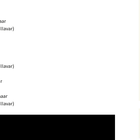
aar
llavar)
llavar)
r
haar
llavar)