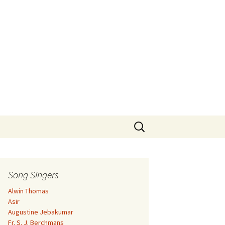
Search
for:
Song Singers
Alwin Thomas
Asir
Augustine Jebakumar
Fr. S. J. Berchmans