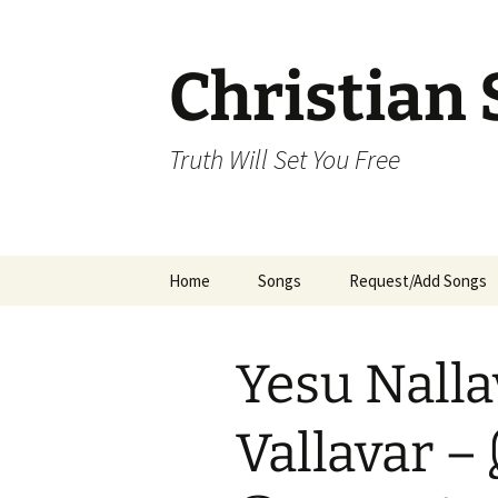
Skip
to
content
Christian 
Truth Will Set You Free
Home
Songs
Request/Add Songs
Tamil Songs
Ta
Yesu Nalla
Malayalam Songs
Kannada Songs
Vallavar –
Telugu Songs