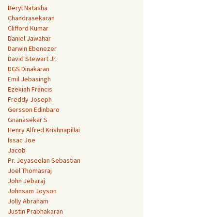
Beryl Natasha
Chandrasekaran
Clifford Kumar
Daniel Jawahar
Darwin Ebenezer
David Stewart Jr.
DGS Dinakaran
Emil Jebasingh
Ezekiah Francis
Freddy Joseph
Gersson Edinbaro
Gnanasekar S
Henry Alfred Krishnapillai
Issac Joe
Jacob
Pr. Jeyaseelan Sebastian
Joel Thomasraj
John Jebaraj
Johnsam Joyson
Jolly Abraham
Justin Prabhakaran