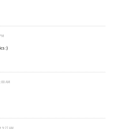
 PM
cs :)
1:00 AM
t 9:27 AM