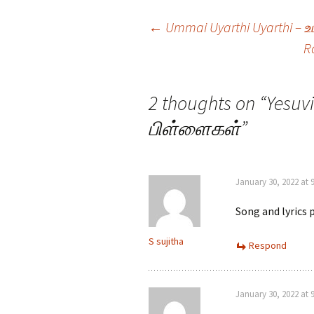
Post
←
Ummai Uyarthi Uyarthi – உ
R
navigation
2 thoughts on “
Yesuv
பிள்ளைகள்
”
January 30, 2022 at 
Song and lyrics 
S sujitha
Respond
January 30, 2022 at 