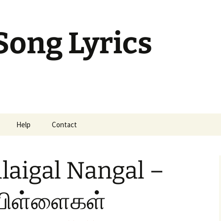
Song Lyrics
Help
Contact
mil Sunday Class
llaigal Nangal –
 பிள்ளைகள்