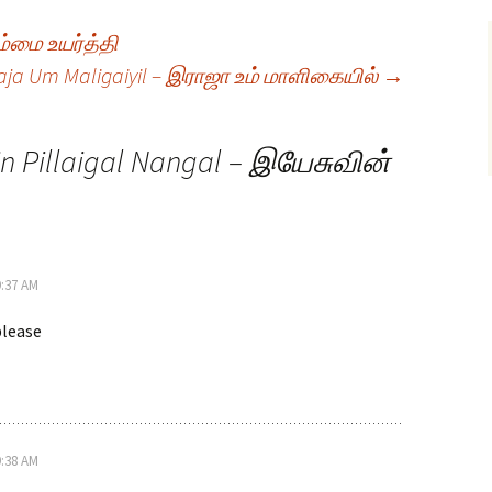
ம்மை உயர்த்தி
aja Um Maligaiyil – இராஜா உம் மாளிகையில்
→
in Pillaigal Nangal – இயேசுவின்
9:37 AM
please
9:38 AM