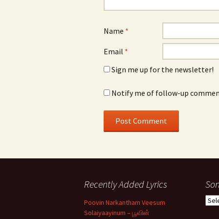
Name
*
Email
*
Sign me up for the newsletter!
Notify me of follow-up comment
Recently Added Lyrics
Son
Son
Poovin Narkantham Veesum
Typ
Solaiyaayinum – பூவின்