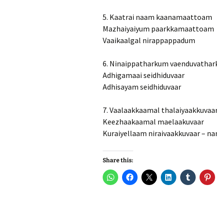
5. Kaatrai naam kaanamaattoam
Mazhaiyaiyum paarkkamaattoam
Vaaikaalgal nirappappadum
6. Ninaippatharkum vaenduvatha
Adhigamaai seidhiduvaar
Adhisayam seidhiduvaar
7. Vaalaakkaamal thalaiyaakkuvaa
Keezhaakaamal maelaakuvaar
Kuraiyellaam niraivaakkuvaar – n
Share this: