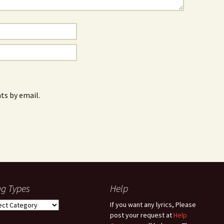
s by email.
g Types
Help
g
If you want any lyrics, Please
es
post your request at
Help