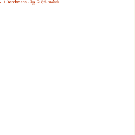
 S. J. Berchmans - ஜே. பெர்க்மான்ஸ்
glish Sunday Class
ngs