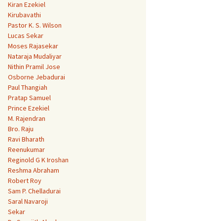
Kiran Ezekiel
Kirubavathi
Pastor K. S. Wilson
Lucas Sekar
Moses Rajasekar
Nataraja Mudaliyar
Nithin Pramil Jose
Osborne Jebadurai
Paul Thangiah
Pratap Samuel
Prince Ezekiel
M. Rajendran
Bro. Raju
Ravi Bharath
Reenukumar
Reginold G K Iroshan
Reshma Abraham
Robert Roy
Sam P. Chelladurai
Saral Navaroji
Sekar