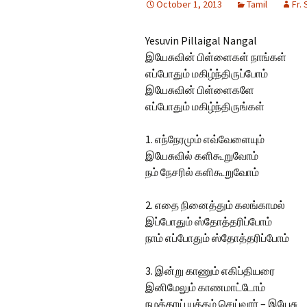
October 1, 2013
Tamil
Fr.
Hindi Songs
Yesuvin Pillaigal Nangal
English Songs
En
இயேசுவின் பிள்ளைகள் நாங்கள்
So
எப்போதும் மகிழ்ந்திருப்போம்
இயேசுவின் பிள்ளைகளே
எப்போதும் மகிழ்ந்திருங்கள்
1. எந்நேரமும் எவ்வேளையும்
இயேசுவில் களிகூறுவோம்
நம் நேசரில் களிகூறுவோம்
2. எதை நினைத்தும் கலங்காமல்
இப்போதும் ஸ்தோத்தரிப்போம்
நாம் எப்போதும் ஸ்தோத்தரிப்போம்
3. இன்று காணும் எகிப்தியரை
இனிமேலும் காணமாட்டோம்
நமக்காய் யுத்தம் செய்வார் – இயேசு