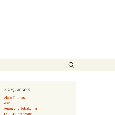
Search
for:
Song Singers
Alwin Thomas
Asir
Augustine Jebakumar
Fr. S. J. Berchmans