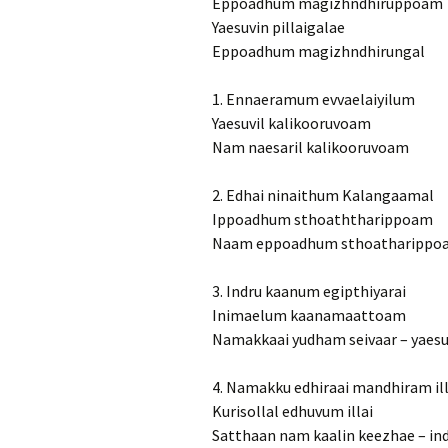
Eppoadhum magizhndhiruppoam
Yaesuvin pillaigalae
Eppoadhum magizhndhirungal
1. Ennaeramum evvaelaiyilum
Yaesuvil kalikooruvoam
Nam naesaril kalikooruvoam
2. Edhai ninaithum Kalangaamal
Ippoadhum sthoaththarippoam
Naam eppoadhum sthoatharippo
3. Indru kaanum egipthiyarai
Inimaelum kaanamaattoam
Namakkaai yudham seivaar – yaes
4. Namakku edhiraai mandhiram ill
Kurisollal edhuvum illai
Satthaan nam kaalin keezhae – in