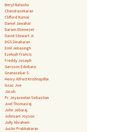
Beryl Natasha
Chandrasekaran
Clifford Kumar
Daniel Jawahar
Darwin Ebenezer
David Stewart Jr.
DGS Dinakaran
Emil Jebasingh
Ezekiah Francis
Freddy Joseph
Gersson Edinbaro
Gnanasekar S
Henry Alfred Krishnapillai
Issac Joe
Jacob
Pr. Jeyaseelan Sebastian
Joel Thomasraj
John Jebaraj
Johnsam Joyson
Jolly Abraham
Justin Prabhakaran