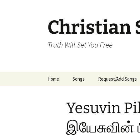
Skip
to
content
Christian 
Truth Will Set You Free
Home
Songs
Request/Add Songs
Tamil Songs
Ta
Yesuvin Pi
Malayalam Songs
Kannada Songs
இயேசுவின்
Telugu Songs