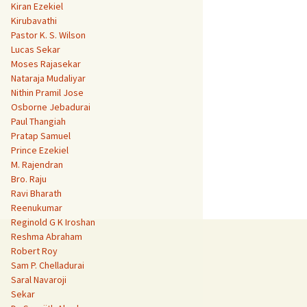
Kiran Ezekiel
Kirubavathi
Pastor K. S. Wilson
Lucas Sekar
Moses Rajasekar
Nataraja Mudaliyar
Nithin Pramil Jose
Osborne Jebadurai
Paul Thangiah
Pratap Samuel
Prince Ezekiel
M. Rajendran
Bro. Raju
Ravi Bharath
Reenukumar
Reginold G K Iroshan
Reshma Abraham
Robert Roy
Sam P. Chelladurai
Saral Navaroji
Sekar