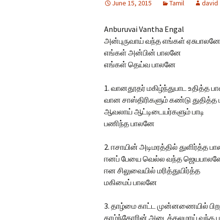
June 15, 2015
Tamil
david
Hindi Songs
Anburuvai Vantha Engal
English Songs
En
அன்புருவாய் வந்த எங்கள் ஏசுபாலன
So
எங்கள் அன்பின் பாலனே
எங்கள் தெய்வ பாலனே
1. வானதூதர் மகிழ்ந்துபாட உதித்த 
வான சாஸ்திரிகளும் கண்டு துதித்
ஆவலாய் ஆட்டிடையர்களும் பாடி
பணிந்த பாலனே
2. ஈசாயின் அடிமரத்தில் துளிர்த்த 
ஈனப் பேயை வெல்ல வந்த ஜெயபாலன
ஈன சிலுவையில் மரித்துயிர்த்த
மகிமைப் பாலனே
3. தாழ்மை காட்ட முன்னணையில் பி
தாழ்ந்தோரின் அடைக்கலமாய் வந்த