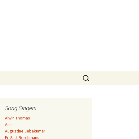
Search
for:
Song Singers
Alwin Thomas
Asir
Augustine Jebakumar
Fr. S. J. Berchmans