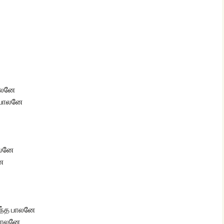
glish Sunday Class
ே
ngs
பாலனே
த பாலனே
பாலனே
ே
றந்த பாலனே
 பாலனே