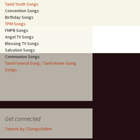
Tamil Youth Songs
Convention Songs
Birthday Songs
TPM Songs
FMPB Songs
Angel TV Songs
Blessing TV Songs
Salvation Songs
Communion Songs
Tamil Funeral Song / Tamil Home Going
Songs
Get connected
Tweets by CSongsOnline