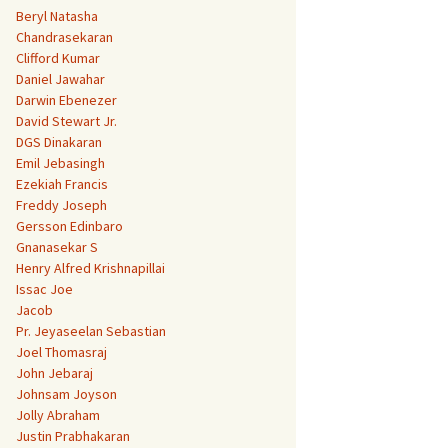
Beryl Natasha
Chandrasekaran
Clifford Kumar
Daniel Jawahar
Darwin Ebenezer
David Stewart Jr.
DGS Dinakaran
Emil Jebasingh
Ezekiah Francis
Freddy Joseph
Gersson Edinbaro
Gnanasekar S
Henry Alfred Krishnapillai
Issac Joe
Jacob
Pr. Jeyaseelan Sebastian
Joel Thomasraj
John Jebaraj
Johnsam Joyson
Jolly Abraham
Justin Prabhakaran