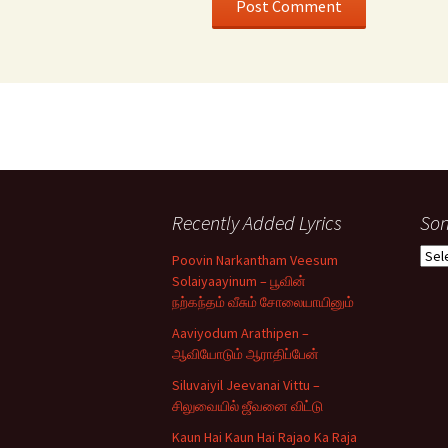
Recently Added Lyrics
Son
Son
Poovin Narkantham Veesum
Typ
Solaiyaayinum – பூவின்
நற்கந்தம் வீசும் சோலையாயினும்
Aaviyodum Arathipen –
ஆவியோடும் ஆராதிப்பேன்
Siluvaiyil Jeevanai Vittu –
சிலுவையில் ஜீவனை விட்டு
Kaun Hai Kaun Hai Rajao Ka Raja