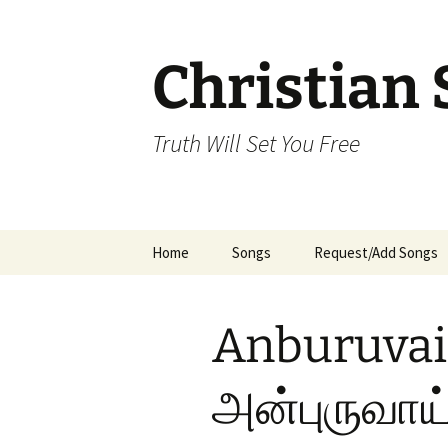
Skip
to
content
Christian 
Truth Will Set You Free
Home
Songs
Request/Add Songs
Tamil Songs
Ta
Anburuvai
Malayalam Songs
Kannada Songs
அன்புருவாய
Telugu Songs