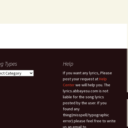
g Types
Help
g
If you want any lyrics, Please
es
post your request at
Help
Center
we will help you. The
lyrics.abbayesu.com is not
liable for the song lyrics
posted by the user. If you
found any
thing(misspell/typographic
error) please feel free to write
us an email to