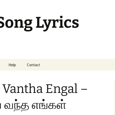
Song Lyrics
Help
Contact
mil Sunday Class
 Vantha Engal –
் வந்த எங்கள்