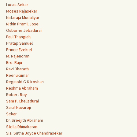
Lucas Sekar
Moses Rajasekar
Nataraja Mudaliyar
Nithin Pramil Jose
Osborne Jebadurai
Paul Thangiah
Pratap Samuel
Prince Ezekiel
M. Rajendran
Bro. Raju
Ravi Bharath
Reenukumar
Reginold G K Iroshan
Reshma Abraham
Robert Roy
Sam P. Chelladurai
Saral Navaroji
Sekar
Dr. Sreejith Abraham
Stella Dhinakaran
Sis. Sutha Joyce Chandrasekar