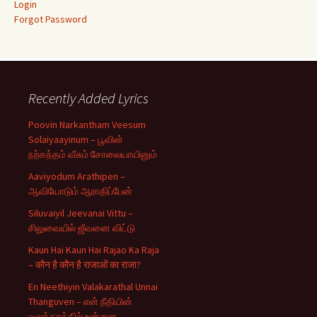
Login
Forgot Password
Recently Added Lyrics
Poovin Narkantham Veesum
Solaiyaayinum – பூவின்
நற்கந்தம் வீசும் சோலையாயினும்
Aaviyodum Arathipen –
ஆவியோடும் ஆராதிப்பேன்
Siluvaiyil Jeevanai Vittu –
சிலுவையில் ஜீவனை விட்டு
Kaun Hai Kaun Hai Rajao Ka Raja
– कौन है कौन है राजाओं का राजा?
En Neethiyin Valakarathal Unnai
Thanguven – என் நீதியின்
வலக்கரத்தில் உன்னை