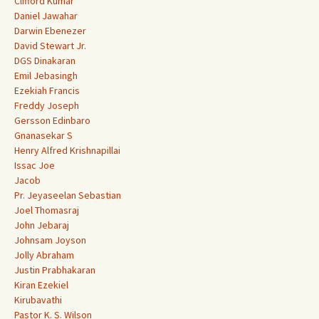
Clifford Kumar
Daniel Jawahar
Darwin Ebenezer
David Stewart Jr.
DGS Dinakaran
Emil Jebasingh
Ezekiah Francis
Freddy Joseph
Gersson Edinbaro
Gnanasekar S
Henry Alfred Krishnapillai
Issac Joe
Jacob
Pr. Jeyaseelan Sebastian
Joel Thomasraj
John Jebaraj
Johnsam Joyson
Jolly Abraham
Justin Prabhakaran
Kiran Ezekiel
Kirubavathi
Pastor K. S. Wilson