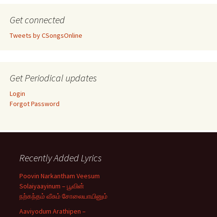
Get connected
Tweets by CSongsOnline
Get Periodical updates
Login
Forgot Password
Recently Added Lyrics
Poovin Narkantham Veesum
Solaiyaayinum – பூவின்
நற்கந்தம் வீசும் சோலையாயினும்
Aaviyodum Arathipen –