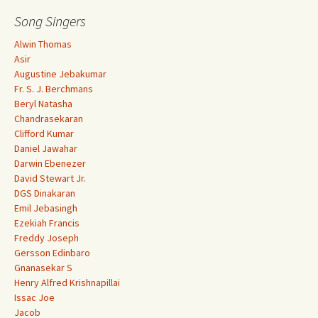
Song Singers
Alwin Thomas
Asir
Augustine Jebakumar
Fr. S. J. Berchmans
Beryl Natasha
Chandrasekaran
Clifford Kumar
Daniel Jawahar
Darwin Ebenezer
David Stewart Jr.
DGS Dinakaran
Emil Jebasingh
Ezekiah Francis
Freddy Joseph
Gersson Edinbaro
Gnanasekar S
Henry Alfred Krishnapillai
Issac Joe
Jacob