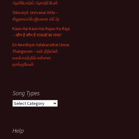
ஆவியோடும் ஆராதிப்பேன்
Siluvaiyil Jeevanai Vittu –
சிலுவையில் ஜீவனை விட்டு
Kaun Hai Kaun Hai Rajao Ka Raja
– कौन है कौन है राजाओं का राजा?
En Neethiyin Valakarathal Unnai
Thanguven – என் நீதியின்
வலக்கரத்தில் உன்னை
தாங்குவேன்
Song Types
Song
Types
Help