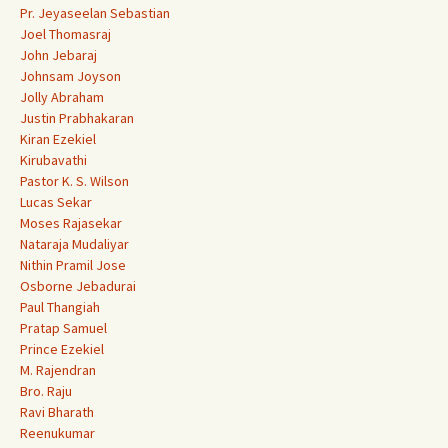
Pr. Jeyaseelan Sebastian
Joel Thomasraj
John Jebaraj
Johnsam Joyson
Jolly Abraham
Justin Prabhakaran
Kiran Ezekiel
Kirubavathi
Pastor K. S. Wilson
Lucas Sekar
Moses Rajasekar
Nataraja Mudaliyar
Nithin Pramil Jose
Osborne Jebadurai
Paul Thangiah
Pratap Samuel
Prince Ezekiel
M. Rajendran
Bro. Raju
Ravi Bharath
Reenukumar