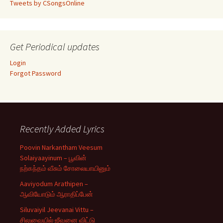
Tweets by CSongsOnline
Get Periodical updates
Login
Forgot Password
Recently Added Lyrics
Poovin Narkantham Veesum
Solaiyaayinum – பூவின்
நற்கந்தம் வீசும் சோலையாயினும்
Aaviyodum Arathipen –
ஆவியோடும் ஆராதிப்பேன்
Siluvaiyil Jeevanai Vittu –
சிலுவையில் ஜீவனை விட்டு