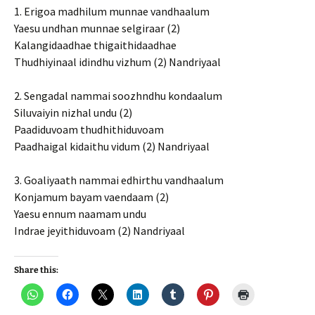
1. Erigoa madhilum munnae vandhaalum
Yaesu undhan munnae selgiraar (2)
Kalangidaadhae thigaithidaadhae
Thudhiyinaal idindhu vizhum (2) Nandriyaal
2. Sengadal nammai soozhndhu kondaalum
Siluvaiyin nizhal undu (2)
Paadiduvoam thudhithiduvoam
Paadhaigal kidaithu vidum (2) Nandriyaal
3. Goaliyaath nammai edhirthu vandhaalum
Konjamum bayam vaendaam (2)
Yaesu ennum naamam undu
Indrae jeyithiduvoam (2) Nandriyaal
Share this: