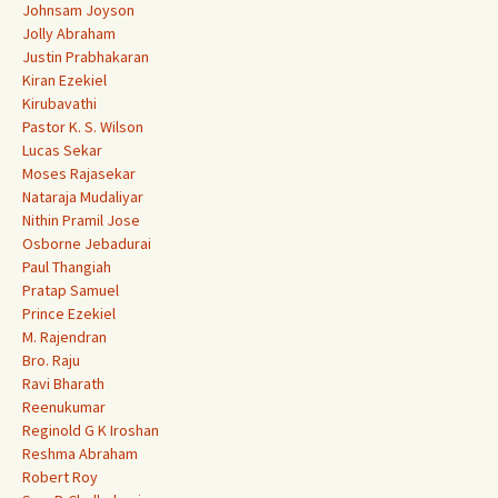
Johnsam Joyson
Jolly Abraham
Justin Prabhakaran
Kiran Ezekiel
Kirubavathi
Pastor K. S. Wilson
Lucas Sekar
Moses Rajasekar
Nataraja Mudaliyar
Nithin Pramil Jose
Osborne Jebadurai
Paul Thangiah
Pratap Samuel
Prince Ezekiel
M. Rajendran
Bro. Raju
Ravi Bharath
Reenukumar
Reginold G K Iroshan
Reshma Abraham
Robert Roy