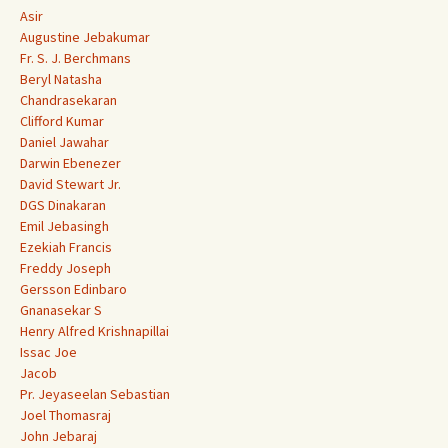
Asir
Augustine Jebakumar
Fr. S. J. Berchmans
Beryl Natasha
Chandrasekaran
Clifford Kumar
Daniel Jawahar
Darwin Ebenezer
David Stewart Jr.
DGS Dinakaran
Emil Jebasingh
Ezekiah Francis
Freddy Joseph
Gersson Edinbaro
Gnanasekar S
Henry Alfred Krishnapillai
Issac Joe
Jacob
Pr. Jeyaseelan Sebastian
Joel Thomasraj
John Jebaraj