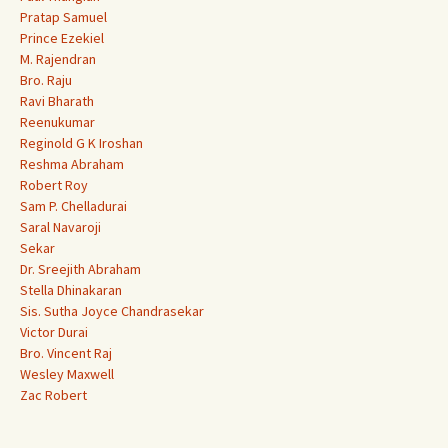
Pratap Samuel
Prince Ezekiel
M. Rajendran
Bro. Raju
Ravi Bharath
Reenukumar
Reginold G K Iroshan
Reshma Abraham
Robert Roy
Sam P. Chelladurai
Saral Navaroji
Sekar
Dr. Sreejith Abraham
Stella Dhinakaran
Sis. Sutha Joyce Chandrasekar
Victor Durai
Bro. Vincent Raj
Wesley Maxwell
Zac Robert