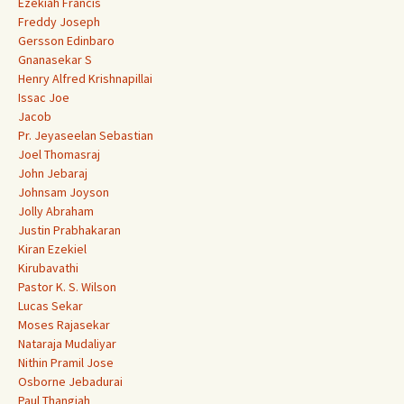
Ezekiah Francis
Freddy Joseph
Gersson Edinbaro
Gnanasekar S
Henry Alfred Krishnapillai
Issac Joe
Jacob
Pr. Jeyaseelan Sebastian
Joel Thomasraj
John Jebaraj
Johnsam Joyson
Jolly Abraham
Justin Prabhakaran
Kiran Ezekiel
Kirubavathi
Pastor K. S. Wilson
Lucas Sekar
Moses Rajasekar
Nataraja Mudaliyar
Nithin Pramil Jose
Osborne Jebadurai
Paul Thangiah