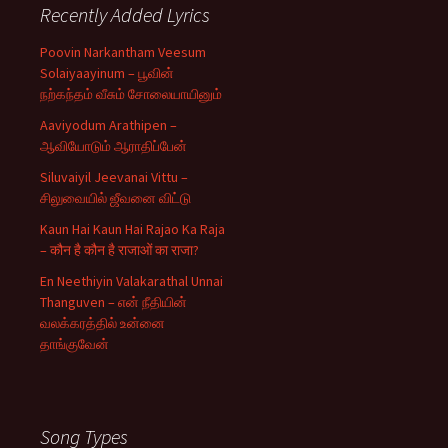
Recently Added Lyrics
Poovin Narkantham Veesum
Solaiyaayinum – பூவின்
நற்கந்தம் வீசும் சோலையாயினும்
Aaviyodum Arathipen –
ஆவியோடும் ஆராதிப்பேன்
Siluvaiyil Jeevanai Vittu –
சிலுவையில் ஜீவனை விட்டு
Kaun Hai Kaun Hai Rajao Ka Raja
– कौन है कौन है राजाओं का राजा?
En Neethiyin Valakarathal Unnai
Thanguven – என் நீதியின்
வலக்கரத்தில் உன்னை
தாங்குவேன்
Song Types