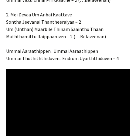
Ummai Vittu Ennai Pirikkaathe – 2 (…Belaveenan)
2. Mei Devaa Um Anbai Kaattave
Sontha Jeevanai Thantheeraiyaa – 2
Um (Unthan) Maarbile Thinam Saainthu Thaan
Muththamittu Ilaippaaruven – 2 (…Belaveenan)
Ummai Aaraathippen.. Ummai Aaraathippen
Ummai Thuthiththiduven.. Endrum Uyarththiduven – 4