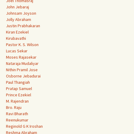
Joel Thomasraj
John Jebaraj
Johnsam Joyson
Jolly Abraham
Justin Prabhakaran
Kiran Ezekiel
Kirubavathi
Pastor K. S. Wilson
Lucas Sekar
Moses Rajasekar
Nataraja Mudaliyar
Nithin Pramil Jose
Osborne Jebadurai
Paul Thangiah
Pratap Samuel
Prince Ezekiel
M. Rajendran
Bro. Raju
Ravi Bharath
Reenukumar
Reginold G K Iroshan
Reshma Abraham