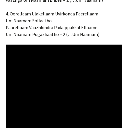
Vaazhga Um Naamam Enben – 2 (…Um Naamam)
4. Oorellaam Ulakellaam Uyirkonda Paerellaam
Um Naamam Sollaatho
Paarellaam Vaazhkindra Padaippukkal Ellaame
Um Naamam Pugazhaatho – 2 (…Um Naamam)