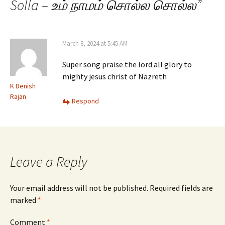
Solla – உம் நாமம் சொல்ல சொல்ல
”
March 8, 2024 at 5:45 AM
Super song praise the lord all glory to
mighty jesus christ of Nazreth
K Denish
Rajan
Respond
Leave a Reply
Your email address will not be published.
Required fields are
marked
*
Comment
*