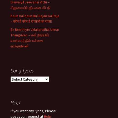
Siluvaiyil Jeevanai Vittu –
சிலுவையில் ஜீவனை விட்டு
Kaun Hai Kaun Hai Rajao Ka Raja
– कौन है कौन है राजाओं का राजा?
En Neethiyin Valakarathal Unnai
Thanguven – என் நீதியின்
வலக்கரத்தில் உன்னை
தாங்குவேன்
Song Types
Song
Types
Help
If you want any lyrics, Please
post your request at
Help