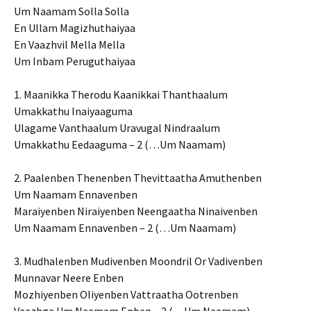
Um Naamam Solla Solla
En Ullam Magizhuthaiyaa
En Vaazhvil Mella Mella
Um Inbam Peruguthaiyaa
1. Maanikka Therodu Kaanikkai Thanthaalum
Umakkathu Inaiyaaguma
Ulagame Vanthaalum Uravugal Nindraalum
Umakkathu Eedaaguma – 2 (…Um Naamam)
2. Paalenben Thenenben Thevittaatha Amuthenben
Um Naamam Ennavenben
Maraiyenben Niraiyenben Neengaatha Ninaivenben
Um Naamam Ennavenben – 2 (…Um Naamam)
3. Mudhalenben Mudivenben Moondril Or Vadivenben
Munnavar Neere Enben
Mozhiyenben Oliyenben Vattraatha Ootrenben