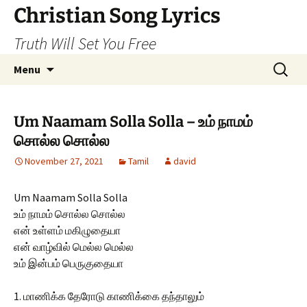
Skip
Christian Song Lyrics
to
Truth Will Set You Free
content
Search
Menu
for:
Um Naamam Solla Solla – உம் நாமம்
சொல்ல சொல்ல
November 27, 2021
Tamil
david
Um Naamam Solla Solla
உம் நாமம் சொல்ல சொல்ல
என் உள்ளம் மகிழுதையா
என் வாழ்வில் மெல்ல மெல்ல
உம் இன்பம் பெருகுதையா
1. மாணிக்க தேரோடு காணிக்கை தந்தாலும்