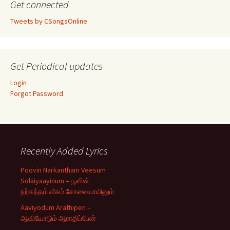
Get connected
Tweets by CSongsOnline
Get Periodical updates
Login
Forgot Password
Recently Added Lyrics
Poovin Narkantham Veesum
Solaiyaayinum – பூவின்
நற்கந்தம் வீசும் சோலையாயினும்
Aaviyodum Arathipen –
ஆவியோடும் ஆராதிப்பேன்