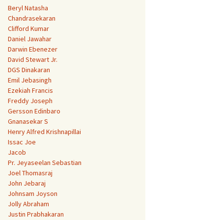
Beryl Natasha
Chandrasekaran
Clifford Kumar
Daniel Jawahar
Darwin Ebenezer
David Stewart Jr.
DGS Dinakaran
Emil Jebasingh
Ezekiah Francis
Freddy Joseph
Gersson Edinbaro
Gnanasekar S
Henry Alfred Krishnapillai
Issac Joe
Jacob
Pr. Jeyaseelan Sebastian
Joel Thomasraj
John Jebaraj
Johnsam Joyson
Jolly Abraham
Justin Prabhakaran