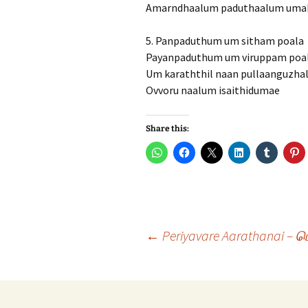
Amarndhaalum paduthaalum uma
5. Panpaduthum um sitham poala
Payanpaduthum um viruppam poa
Um karaththil naan pullaanguzha
Ovvoru naalum isaithidumae
Share this:
Post
←
Periyavare Aarathanai 
navigation