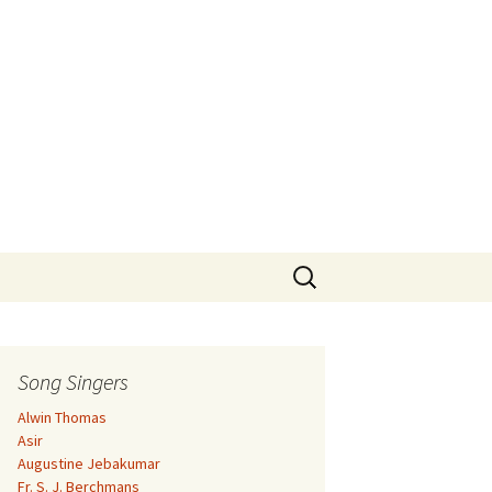
Search
for:
Song Singers
Alwin Thomas
Asir
Augustine Jebakumar
Fr. S. J. Berchmans