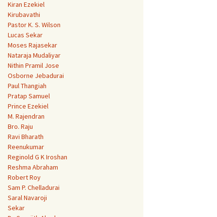
Kiran Ezekiel
Kirubavathi
Pastor K. S. Wilson
Lucas Sekar
Moses Rajasekar
Nataraja Mudaliyar
Nithin Pramil Jose
Osborne Jebadurai
Paul Thangiah
Pratap Samuel
Prince Ezekiel
M. Rajendran
Bro. Raju
Ravi Bharath
Reenukumar
Reginold G K Iroshan
Reshma Abraham
Robert Roy
Sam P. Chelladurai
Saral Navaroji
Sekar