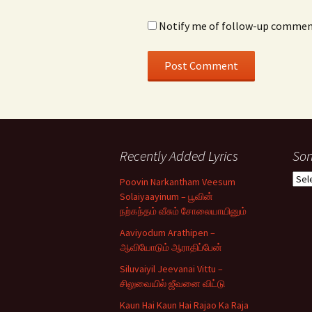
Notify me of follow-up comment
Recently Added Lyrics
Son
Son
Poovin Narkantham Veesum
Typ
Solaiyaayinum – பூவின்
நற்கந்தம் வீசும் சோலையாயினும்
Aaviyodum Arathipen –
ஆவியோடும் ஆராதிப்பேன்
Siluvaiyil Jeevanai Vittu –
சிலுவையில் ஜீவனை விட்டு
Kaun Hai Kaun Hai Rajao Ka Raja