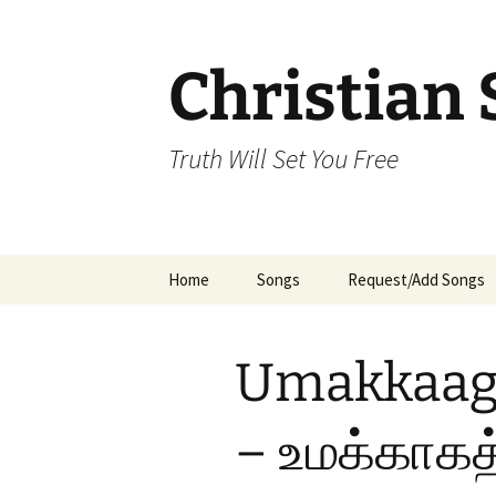
Skip
to
content
Christian 
Truth Will Set You Free
Home
Songs
Request/Add Songs
Tamil Songs
Ta
Umakkaaga
Malayalam Songs
Kannada Songs
– உமக்காக
Telugu Songs