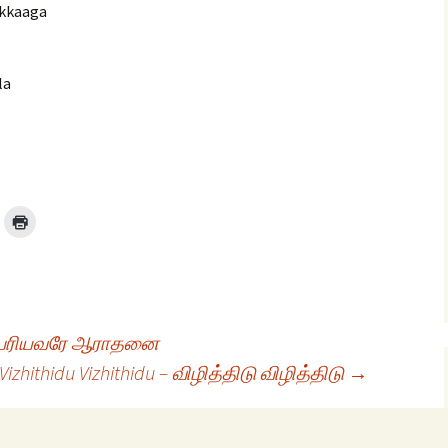
kkaaga
la
l
– பெரியவரே ஆராதனை
Vizhithidu Vizhithidu – விழித்திடு விழித்திடு
→