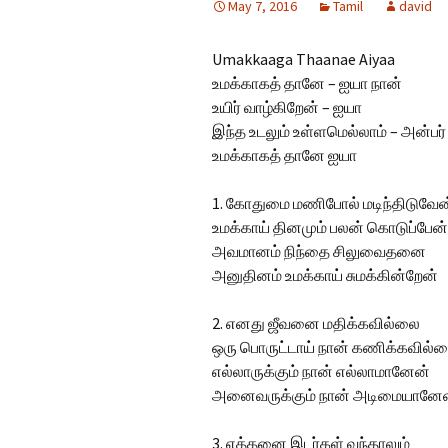
May 7, 2016
Tamil
david
Hindi Songs
Umakkaaga Thaanae Aiyaa
English Songs
En
உமக்காகத் தானே – ஐயா நான்
So
உயிர் வாழ்கிறேன் – ஐயா
இந்த உடலும் உள்ளமெல்லாம் – அன்பர்
உமக்காகத் தானே ஐயா
1. கோதுமை மணிபோல் மடிந்திடுவேன
உமக்காய் தினமும் பலன் கொடுப்பேன்
அவமானம் நிந்தை சிலுவைதனை
அனுதினம் உமக்காய் சுமக்கின்றேன்
2. எனது ஜீவனை மதிக்கவில்லை
ஒரு பொருட்டாய் நான் கணிக்கவில்
எல்லாருக்கும் நான் எல்லாமானேன்
அனைவருக்கும் நான் அடிமையானே
3. எத்தனை இடர்கள் வந்தாலும்