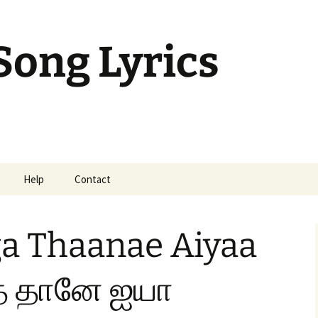
Song Lyrics
Help
Contact
mil Sunday Class
 Thaanae Aiyaa
த் தானே ஐயா