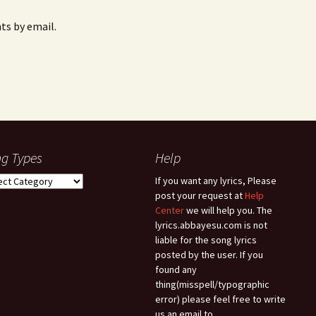
s by email.
g Types
Help
g
If you want any lyrics, Please
es
post your request at
Help
Center
we will help you. The
lyrics.abbayesu.com is not
liable for the song lyrics
posted by the user. If you
found any
thing(misspell/typographic
error) please feel free to write
us an email to