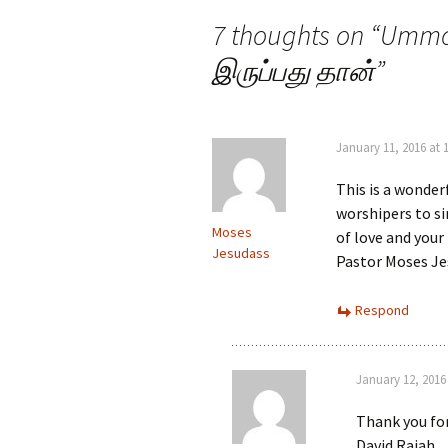
navigation
7 thoughts on “
Ummod
இருப்பது தான்
”
January 11, 2016 at 
This is a wonder
worshipers to si
Moses
of love and your 
Jesudass
Pastor Moses Je
Respond
January 12, 2016
Thank you for
David Rajah