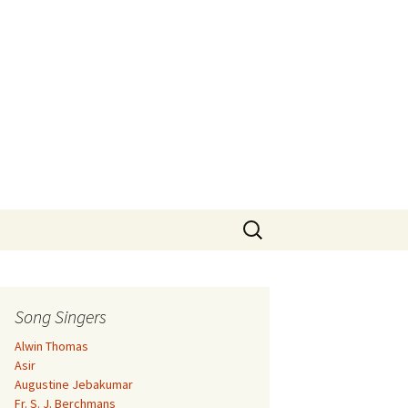
Search
for:
Song Singers
Alwin Thomas
Asir
Augustine Jebakumar
Fr. S. J. Berchmans