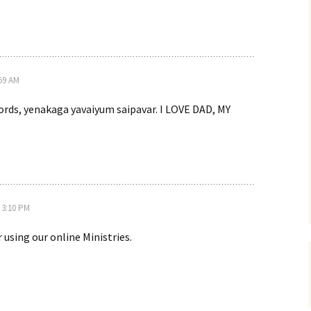
:59 AM
ords, yenakaga yavaiyum saipavar. I LOVE DAD, MY
 3:10 PM
 using our online Ministries.