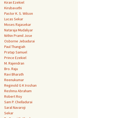
Kiran Ezekiel
Kirubavathi
Pastor K. S. Wilson
Lucas Sekar
Moses Rajasekar
Nataraja Mudaliyar
Nithin Pramil Jose
Osborne Jebadurai
Paul Thangiah
Pratap Samuel
Prince Ezekiel
M. Rajendran
Bro. Raju
Ravi Bharath
Reenukumar
Reginold G K Iroshan
Reshma Abraham
Robert Roy
Sam P. Chelladurai
Saral Navaroji
Sekar