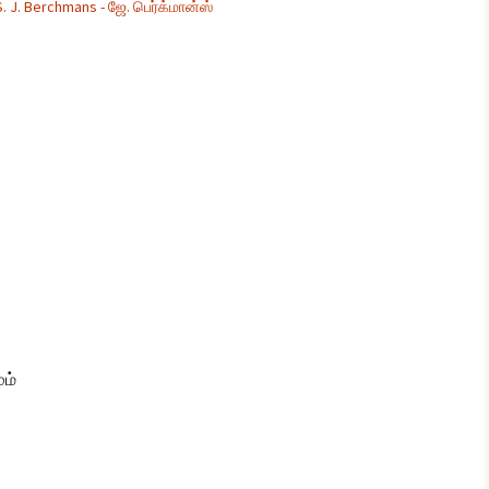
 S. J. Berchmans - ஜே. பெர்க்மான்ஸ்
glish Sunday Class
ngs
ும்