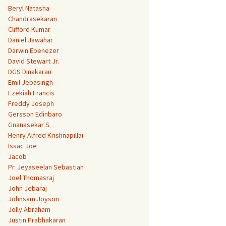
Beryl Natasha
Chandrasekaran
Clifford Kumar
Daniel Jawahar
Darwin Ebenezer
David Stewart Jr.
DGS Dinakaran
Emil Jebasingh
Ezekiah Francis
Freddy Joseph
Gersson Edinbaro
Gnanasekar S
Henry Alfred Krishnapillai
Issac Joe
Jacob
Pr. Jeyaseelan Sebastian
Joel Thomasraj
John Jebaraj
Johnsam Joyson
Jolly Abraham
Justin Prabhakaran