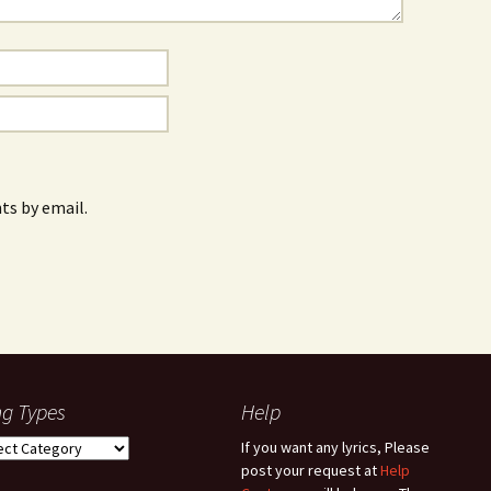
s by email.
g Types
Help
g
If you want any lyrics, Please
es
post your request at
Help