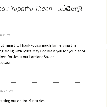
u Irupathu Thaan – உம்மோடு
10:29 PM
ful ministry. Thank you so much for helping the
ng along with lyrics. May God bless you for your labor
love for Jesus our Lord and Savior.
sudass
 at 9:47 AM
 using our online Ministries.