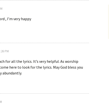
PM
rd , I’m very happy
1:26 PM
 for all the lyrics. It’s very helpful. As worship
 come here to look for the lyrics. May God bless you
y abundantly.
PM