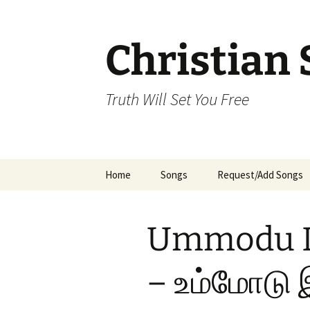
Skip
to
content
Christian 
Truth Will Set You Free
Home
Songs
Request/Add Songs
Tamil Songs
Ta
Ummodu I
Malayalam Songs
Kannada Songs
– உம்மோடு 
Telugu Songs