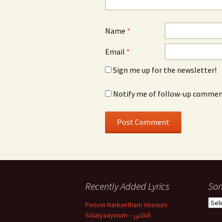
Name
*
Email
*
Sign me up for the newsletter!
Notify me of follow-up comment
Recently Added Lyrics
Son
Son
Poovin Narkantham Veesum
Typ
Solaiyaayinum – பூவின்