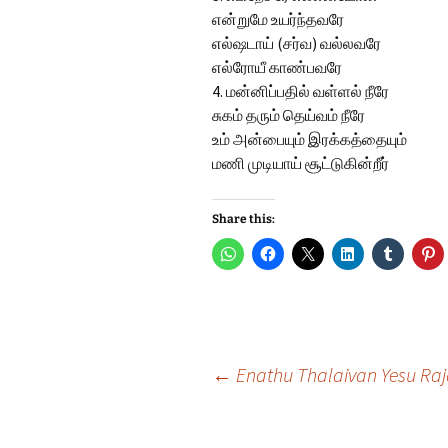
என்றுமே உயர்ந்தவரே
எல்ஷடாய் (சர்வ) வல்லவரே
எல்ரோயீ காண்பவரே
4. மன்னிப்பதில் வள்ளல் நீரே
சுகம் தரும் தெய்வம் நீரே
உம் அன்பையும் இரக்கத்தையும்
மணி முடியாய் சூட்டுகின்றீர்
Share this:
Post
←
Enathu Thalaivan Yesu R