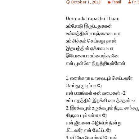
October 1, 2013
Tamil
Fr.
Hindi Songs
Ummodu Irupathu Thaan
English Songs
En
உம்மோடு இருப்பதுதான்
So
உள்ளத்தின் வாஞ்சையையா
உம் சித்தம் செய்வது தான்
இதயத்தின் ஏக்கமையா
இயேசையா உம்மைத்தானே
என் முன்னே நிறுத்தியுள்ளேன்
1. எனக்காக யாவையும் செய்பவரே
செய்து முடிப்பவரே
என் பாரங்கள் என் சுமைகள் -2
உம் பாதத்தில் இறக்கி வைத்தேன் -2
2. இரக்கமும் உருக்கமும் நீடிய சாந்தம
கிருபையும் உள்ளவரே
என் ஜீவனை அழிவில் நின்று
மீட்டவரே என் மேய்ப்பரே
3. எபிநேசரே எல்எலியோன்