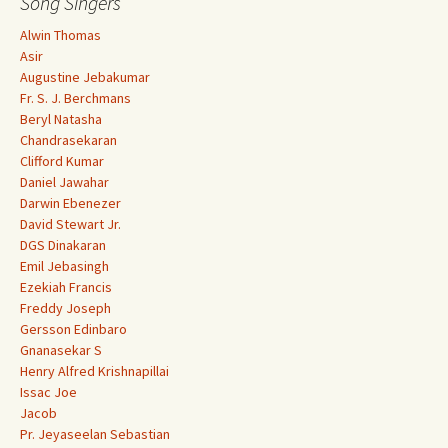
Song Singers
Alwin Thomas
Asir
Augustine Jebakumar
Fr. S. J. Berchmans
Beryl Natasha
Chandrasekaran
Clifford Kumar
Daniel Jawahar
Darwin Ebenezer
David Stewart Jr.
DGS Dinakaran
Emil Jebasingh
Ezekiah Francis
Freddy Joseph
Gersson Edinbaro
Gnanasekar S
Henry Alfred Krishnapillai
Issac Joe
Jacob
Pr. Jeyaseelan Sebastian