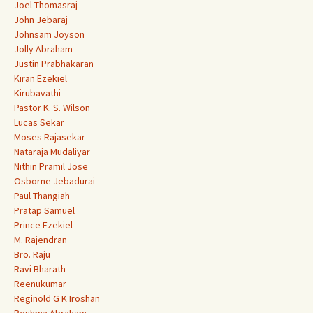
Joel Thomasraj
John Jebaraj
Johnsam Joyson
Jolly Abraham
Justin Prabhakaran
Kiran Ezekiel
Kirubavathi
Pastor K. S. Wilson
Lucas Sekar
Moses Rajasekar
Nataraja Mudaliyar
Nithin Pramil Jose
Osborne Jebadurai
Paul Thangiah
Pratap Samuel
Prince Ezekiel
M. Rajendran
Bro. Raju
Ravi Bharath
Reenukumar
Reginold G K Iroshan