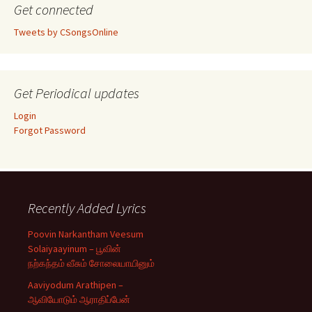
Get connected
Tweets by CSongsOnline
Get Periodical updates
Login
Forgot Password
Recently Added Lyrics
Poovin Narkantham Veesum
Solaiyaayinum – பூவின்
நற்கந்தம் வீசும் சோலையாயினும்
Aaviyodum Arathipen –
ஆவியோடும் ஆராதிப்பேன்