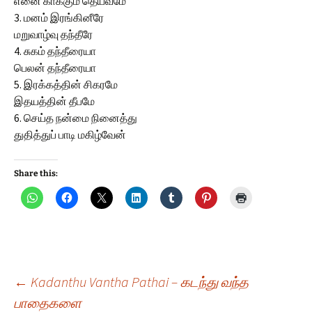
எனை காக்கும் தெய்வமே
3. மனம் இரங்கினீரே
மறுவாழ்வு தந்தீரே
4. சுகம் தந்தீரையா
பெலன் தந்தீரையா
5. இரக்கத்தின் சிகரமே
இதயத்தின் தீபமே
6. செய்த நன்மை நினைத்து
துதித்துப் பாடி மகிழ்வேன்
Share this:
Post
←
Kadanthu Vantha Pathai – கடந்து வந்த
பாதைகளை