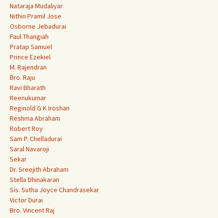
Nataraja Mudaliyar
Nithin Pramil Jose
Osborne Jebadurai
Paul Thangiah
Pratap Samuel
Prince Ezekiel
M. Rajendran
Bro. Raju
Ravi Bharath
Reenukumar
Reginold G K Iroshan
Reshma Abraham
Robert Roy
Sam P. Chelladurai
Saral Navaroji
Sekar
Dr. Sreejith Abraham
Stella Dhinakaran
Sis. Sutha Joyce Chandrasekar
Victor Durai
Bro. Vincent Raj