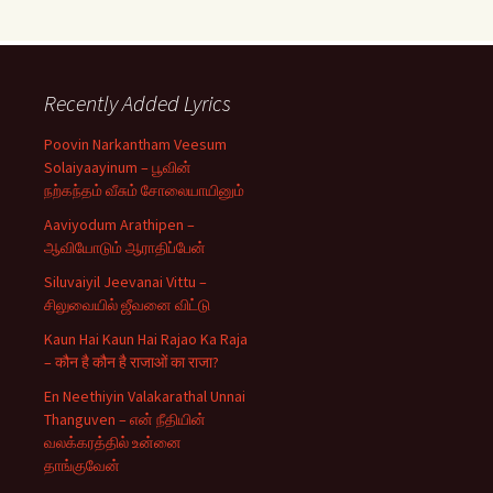
Recently Added Lyrics
Poovin Narkantham Veesum
Solaiyaayinum – பூவின்
நற்கந்தம் வீசும் சோலையாயினும்
Aaviyodum Arathipen –
ஆவியோடும் ஆராதிப்பேன்
Siluvaiyil Jeevanai Vittu –
சிலுவையில் ஜீவனை விட்டு
Kaun Hai Kaun Hai Rajao Ka Raja
– कौन है कौन है राजाओं का राजा?
En Neethiyin Valakarathal Unnai
Thanguven – என் நீதியின்
வலக்கரத்தில் உன்னை
தாங்குவேன்