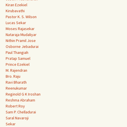
Kiran Ezekiel
Kirubavathi
Pastor K. S. Wilson
Lucas Sekar
Moses Rajasekar
Nataraja Mudaliyar
Nithin Pramil Jose
Osborne Jebadurai
Paul Thangiah
Pratap Samuel
Prince Ezekiel
M. Rajendran
Bro. Raju
Ravi Bharath
Reenukumar
Reginold G K Iroshan
Reshma Abraham
Robert Roy
Sam P. Chelladurai
Saral Navaroji
Sekar