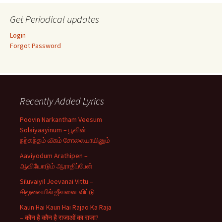
Get Periodical updates
Login
Forgot Password
Recently Added Lyrics
Poovin Narkantham Veesum
Solaiyaayinum – பூவின்
நற்கந்தம் வீசும் சோலையாயினும்
Aaviyodum Arathipen –
ஆவியோடும் ஆராதிப்பேன்
Siluvaiyil Jeevanai Vittu –
சிலுவையில் ஜீவனை விட்டு
Kaun Hai Kaun Hai Rajao Ka Raja
– कौन है कौन है राजाओं का राजा?