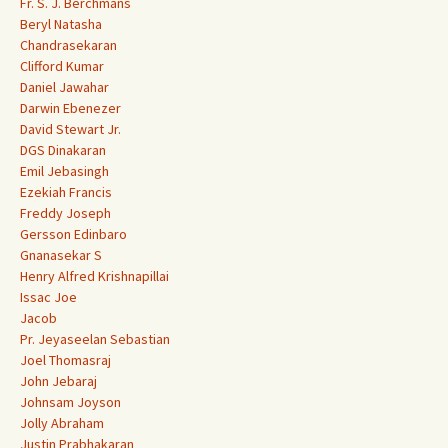
Fr. S. J. Berchmans
Beryl Natasha
Chandrasekaran
Clifford Kumar
Daniel Jawahar
Darwin Ebenezer
David Stewart Jr.
DGS Dinakaran
Emil Jebasingh
Ezekiah Francis
Freddy Joseph
Gersson Edinbaro
Gnanasekar S
Henry Alfred Krishnapillai
Issac Joe
Jacob
Pr. Jeyaseelan Sebastian
Joel Thomasraj
John Jebaraj
Johnsam Joyson
Jolly Abraham
Justin Prabhakaran