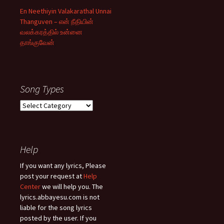
En Neethiyin Valakarathal Unnai
Thanguven – என் நீதியின்
வலக்கரத்தில் உன்னை
தாங்குவேன்
Song Types
Song
Types
Help
If you want any lyrics, Please
post your request at
Help
Center
we will help you. The
lyrics.abbayesu.com is not
liable for the song lyrics
posted by the user. If you