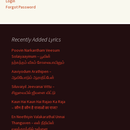
Login
Forgot Password
Recently Added Lyrics
Poovin Narkantham Veesum
Solaiyaayinum – பூவின்
நற்கந்தம் வீசும் சோலையாயினும்
Aaviyodum Arathipen –
ஆவியோடும் ஆராதிப்பேன்
Siluvaiyil Jeevanai Vittu –
சிலுவையில் ஜீவனை விட்டு
Kaun Hai Kaun Hai Rajao Ka Raja
– कौन है कौन है राजाओं का राजा?
En Neethiyin Valakarathal Unnai
Thanguven – என் நீதியின்
வலக்கரத்தில் உன்னை