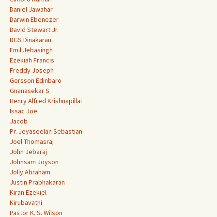
Daniel Jawahar
Darwin Ebenezer
David Stewart Jr.
DGS Dinakaran
Emil Jebasingh
Ezekiah Francis
Freddy Joseph
Gersson Edinbaro
Gnanasekar S
Henry Alfred Krishnapillai
Issac Joe
Jacob
Pr. Jeyaseelan Sebastian
Joel Thomasraj
John Jebaraj
Johnsam Joyson
Jolly Abraham
Justin Prabhakaran
Kiran Ezekiel
Kirubavathi
Pastor K. S. Wilson