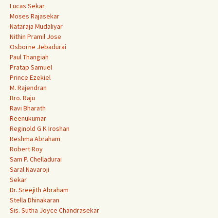
Lucas Sekar
Moses Rajasekar
Nataraja Mudaliyar
Nithin Pramil Jose
Osborne Jebadurai
Paul Thangiah
Pratap Samuel
Prince Ezekiel
M. Rajendran
Bro. Raju
Ravi Bharath
Reenukumar
Reginold G K Iroshan
Reshma Abraham
Robert Roy
Sam P. Chelladurai
Saral Navaroji
Sekar
Dr. Sreejith Abraham
Stella Dhinakaran
Sis. Sutha Joyce Chandrasekar