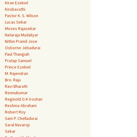
Kiran Ezekiel
Kirubavathi
Pastor K. S. Wilson
Lucas Sekar
Moses Rajasekar
Nataraja Mudaliyar
Nithin Pramil Jose
Osborne Jebadurai
Paul Thangiah
Pratap Samuel
Prince Ezekiel
M. Rajendran
Bro. Raju
Ravi Bharath
Reenukumar
Reginold G K Iroshan
Reshma Abraham
Robert Roy
Sam P. Chelladurai
Saral Navaroji
Sekar