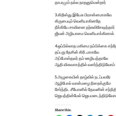
தாபரமும் நல்ல நாதனுமென்றார்
3.கிறிஸ்து இயேசு பிரசன்னமாகவே
கிருபையும் வெளியாகினதே
நீக்கியே சாவினை நற்சுவிசேஷத்தார்
ஜீவன் அழியாமை வெளியாக்கினால்
4.ஒப்பில்லாத மகிமை நம்பிக்கை சந
தப்பறு தேசின் கிரீடமாகவே
அப்போஸ்தலர் தம் ஊழியத்தாலே
ஆதி விசுவாசத்தில் வளர்ந்திடுவோம்
5.அழுகையின் தாழ்வில் நடப்பவரே
ஆழிபோல் வான்மழை நிறைக்குமே
சேர்ந்திட சீயோனில் தேவனின் சந்நித
ஜெயத்தின்மேல் ஜெயமடைந்திடுவோம
Share this: