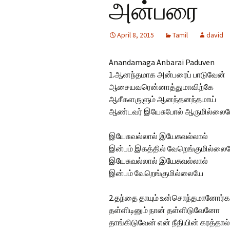
அன்பரை
Hindi Songs
April 8, 2015
Tamil
david
English Songs
En
So
Anandamaga Anbarai Paduven
1.ஆனந்தமாக அன்பரைப் பாடுவேன்
ஆசையவரென்னாத்துமாவிற்கே
ஆசீகளருளும் ஆனந்தனந்தமாய்
ஆண்டவர் இயேசுபோல் ஆருமில்லை
இயேசுவல்லால் இயேசுவல்லால்
இன்பம் இகத்தில் வேறெங்குமில்லை
இயேசுவல்லால் இயேசுவல்லால்
இன்பம் வேறெங்குமில்லையே
2.தந்தை தாயும் உன்சொந்தமானோர்க
தள்ளிடினும் நான் தள்ளிடுவேனோ
தாங்கிடுவேன் என் நீதியின் கரத்தால்