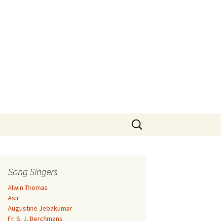
Search
for:
Song Singers
Alwin Thomas
Asir
Augustine Jebakumar
Fr. S. J. Berchmans