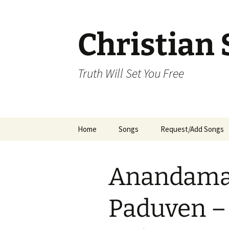
Skip
to
content
Christian 
Truth Will Set You Free
Home
Songs
Request/Add Songs
Tamil Songs
Ta
Anandama
Malayalam Songs
Kannada Songs
Paduven 
Telugu Songs