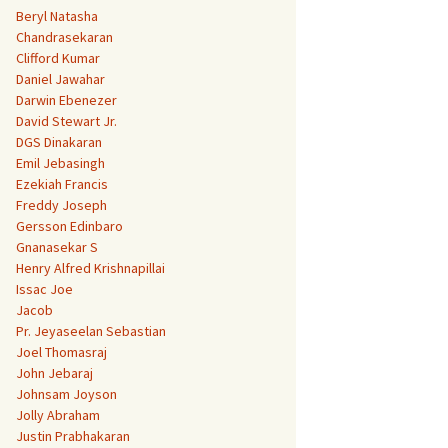
Beryl Natasha
Chandrasekaran
Clifford Kumar
Daniel Jawahar
Darwin Ebenezer
David Stewart Jr.
DGS Dinakaran
Emil Jebasingh
Ezekiah Francis
Freddy Joseph
Gersson Edinbaro
Gnanasekar S
Henry Alfred Krishnapillai
Issac Joe
Jacob
Pr. Jeyaseelan Sebastian
Joel Thomasraj
John Jebaraj
Johnsam Joyson
Jolly Abraham
Justin Prabhakaran