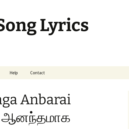
Song Lyrics
Help
Contact
mil Sunday Class
ga Anbarai
– ஆனந்தமாக