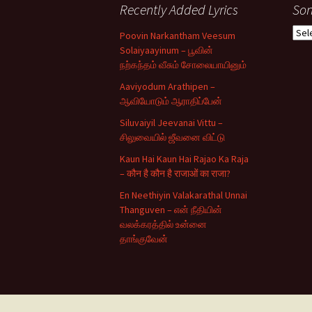
Recently Added Lyrics
Son
Son
Poovin Narkantham Veesum
Typ
Solaiyaayinum – பூவின்
நற்கந்தம் வீசும் சோலையாயினும்
Aaviyodum Arathipen –
ஆவியோடும் ஆராதிப்பேன்
Siluvaiyil Jeevanai Vittu –
சிலுவையில் ஜீவனை விட்டு
Kaun Hai Kaun Hai Rajao Ka Raja
– कौन है कौन है राजाओं का राजा?
En Neethiyin Valakarathal Unnai
Thanguven – என் நீதியின்
வலக்கரத்தில் உன்னை
தாங்குவேன்