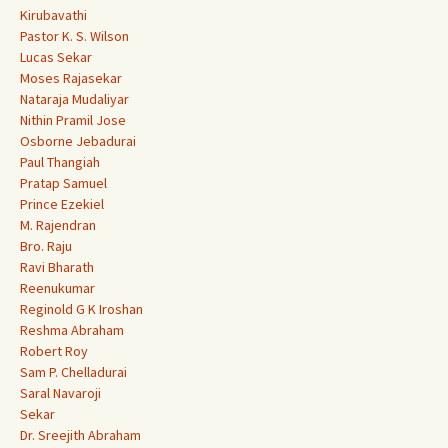
Kirubavathi
Pastor K. S. Wilson
Lucas Sekar
Moses Rajasekar
Nataraja Mudaliyar
Nithin Pramil Jose
Osborne Jebadurai
Paul Thangiah
Pratap Samuel
Prince Ezekiel
M. Rajendran
Bro. Raju
Ravi Bharath
Reenukumar
Reginold G K Iroshan
Reshma Abraham
Robert Roy
Sam P. Chelladurai
Saral Navaroji
Sekar
Dr. Sreejith Abraham