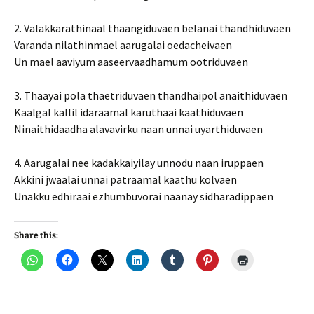
2. Valakkarathinaal thaangiduvaen belanai thandhiduvaen
Varanda nilathinmael aarugalai oedacheivaen
Un mael aaviyum aaseervaadhamum ootriduvaen
3. Thaayai pola thaetriduvaen thandhaipol anaithiduvaen
Kaalgal kallil idaraamal karuthaai kaathiduvaen
Ninaithidaadha alavavirku naan unnai uyarthiduvaen
4. Aarugalai nee kadakkaiyilay unnodu naan iruppaen
Akkini jwaalai unnai patraamal kaathu kolvaen
Unakku edhiraai ezhumbuvorai naanay sidharadippaen
Share this: