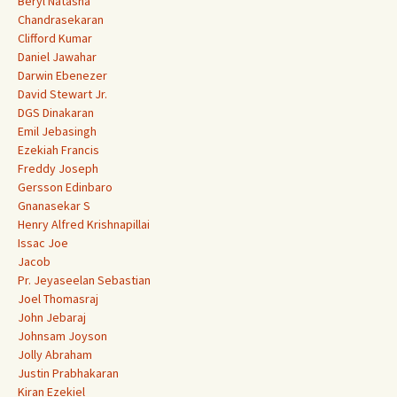
Beryl Natasha
Chandrasekaran
Clifford Kumar
Daniel Jawahar
Darwin Ebenezer
David Stewart Jr.
DGS Dinakaran
Emil Jebasingh
Ezekiah Francis
Freddy Joseph
Gersson Edinbaro
Gnanasekar S
Henry Alfred Krishnapillai
Issac Joe
Jacob
Pr. Jeyaseelan Sebastian
Joel Thomasraj
John Jebaraj
Johnsam Joyson
Jolly Abraham
Justin Prabhakaran
Kiran Ezekiel