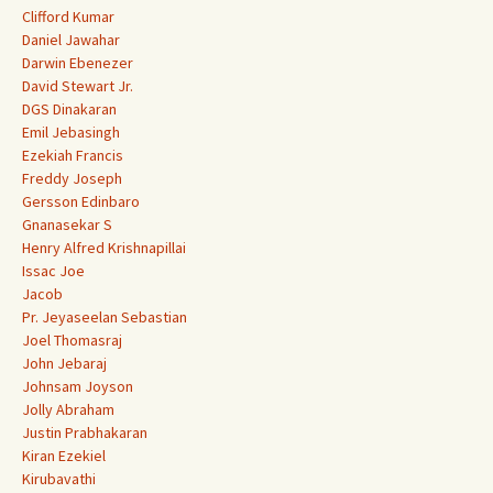
Clifford Kumar
Daniel Jawahar
Darwin Ebenezer
David Stewart Jr.
DGS Dinakaran
Emil Jebasingh
Ezekiah Francis
Freddy Joseph
Gersson Edinbaro
Gnanasekar S
Henry Alfred Krishnapillai
Issac Joe
Jacob
Pr. Jeyaseelan Sebastian
Joel Thomasraj
John Jebaraj
Johnsam Joyson
Jolly Abraham
Justin Prabhakaran
Kiran Ezekiel
Kirubavathi