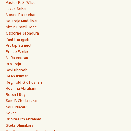
Pastor K. S. Wilson
Lucas Sekar
Moses Rajasekar
Nataraja Mudaliyar
Nithin Pramil Jose
Osborne Jebadurai
Paul Thangiah
Pratap Samuel
Prince Ezekiel
M. Rajendran
Bro. Raju
Ravi Bharath
Reenukumar
Reginold G K Iroshan
Reshma Abraham
Robert Roy
Sam P. Chelladurai
Saral Navaroji
Sekar
Dr. Sreejith Abraham
Stella Dhinakaran