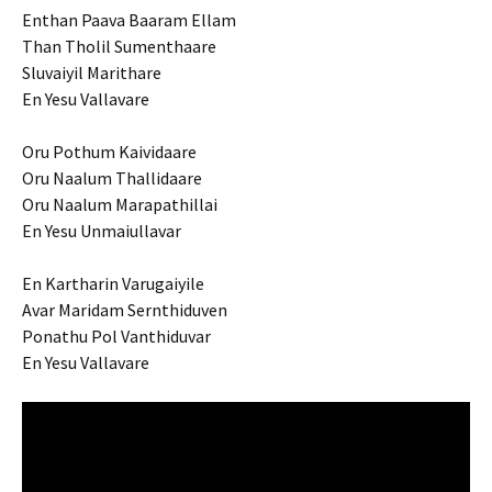
Enthan Paava Baaram Ellam
Than Tholil Sumenthaare
Sluvaiyil Marithare
En Yesu Vallavare
Oru Pothum Kaividaare
Oru Naalum Thallidaare
Oru Naalum Marapathillai
En Yesu Unmaiullavar
En Kartharin Varugaiyile
Avar Maridam Sernthiduven
Ponathu Pol Vanthiduvar
En Yesu Vallavare