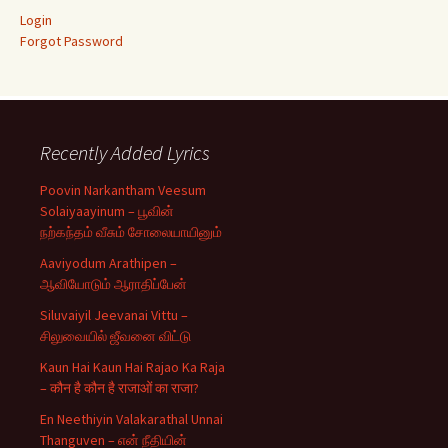
Login
Forgot Password
Recently Added Lyrics
Poovin Narkantham Veesum
Solaiyaayinum – பூவின்
நற்கந்தம் வீசும் சோலையாயினும்
Aaviyodum Arathipen –
ஆவியோடும் ஆராதிப்பேன்
Siluvaiyil Jeevanai Vittu –
சிலுவையில் ஜீவனை விட்டு
Kaun Hai Kaun Hai Rajao Ka Raja
– कौन है कौन है राजाओं का राजा?
En Neethiyin Valakarathal Unnai
Thanguven – என் நீதியின்