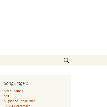
Search
for:
Song Singers
Alwin Thomas
Asir
Augustine Jebakumar
Fr. S. J. Berchmans