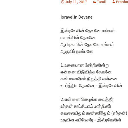
July 11, 2017
Tamil
Prabhu
Hindi Songs
Isravelin Devane
English Songs
En
So
இஸ்ரவேலின் தேவனே எங்கள்
ஈசாக்கின் தேவனே
ஆபிரகாமின் தேவனே எங்கள்
ஆருயிர் நண்பனே
1. உளையான சேற்றினின்று
என்னை விடுவித்த தேவனே
கன்மலைமேல் நிறுத்தி என்னை
உயர்த்திய தேவனே – இஸ்ரவேலின்
2. என்னை பிழைக்க வைத்தீர்
உந்தன் சாட்சியாய் மாற்றினீர்
கவலையிலும் கண்ணீரிலும் (எந்தன்)
உதவின எபிநேசரே – இஸ்ரவேலின்