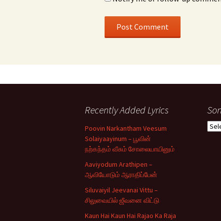
Recently Added Lyrics
Son
Son
Poovin Narkantham Veesum
Typ
Solaiyaayinum – பூவின்
நற்கந்தம் வீசும் சோலையாயினும்
Aaviyodum Arathipen –
ஆவியோடும் ஆராதிப்பேன்
Siluvaiyil Jeevanai Vittu –
சிலுவையில் ஜீவனை விட்டு
Kaun Hai Kaun Hai Rajao Ka Raja