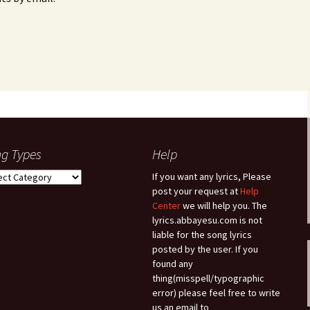
g Types
Help
g
If you want any lyrics, Please
es
post your request at
Help
Center
we will help you. The
lyrics.abbayesu.com is not
liable for the song lyrics
posted by the user. If you
found any
thing(misspell/typographic
error) please feel free to write
us an email to