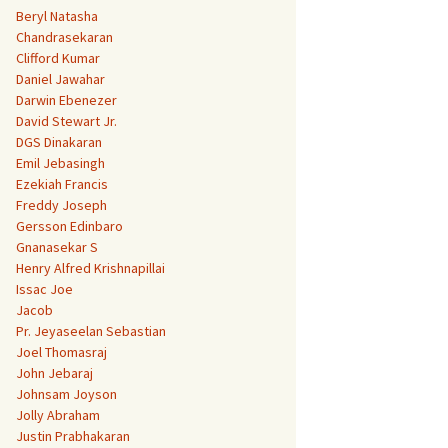
Beryl Natasha
Chandrasekaran
Clifford Kumar
Daniel Jawahar
Darwin Ebenezer
David Stewart Jr.
DGS Dinakaran
Emil Jebasingh
Ezekiah Francis
Freddy Joseph
Gersson Edinbaro
Gnanasekar S
Henry Alfred Krishnapillai
Issac Joe
Jacob
Pr. Jeyaseelan Sebastian
Joel Thomasraj
John Jebaraj
Johnsam Joyson
Jolly Abraham
Justin Prabhakaran