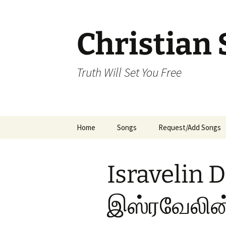
Skip
to
content
Christian 
Truth Will Set You Free
Home
Songs
Request/Add Songs
Tamil Songs
Ta
Isravelin 
Malayalam Songs
Kannada Songs
இஸ்ரவேலின
Telugu Songs