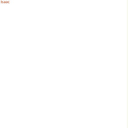
 Isaac
glish Sunday Class
ngs