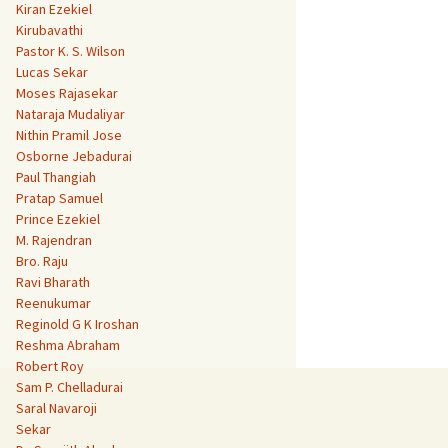
Kiran Ezekiel
Kirubavathi
Pastor K. S. Wilson
Lucas Sekar
Moses Rajasekar
Nataraja Mudaliyar
Nithin Pramil Jose
Osborne Jebadurai
Paul Thangiah
Pratap Samuel
Prince Ezekiel
M. Rajendran
Bro. Raju
Ravi Bharath
Reenukumar
Reginold G K Iroshan
Reshma Abraham
Robert Roy
Sam P. Chelladurai
Saral Navaroji
Sekar