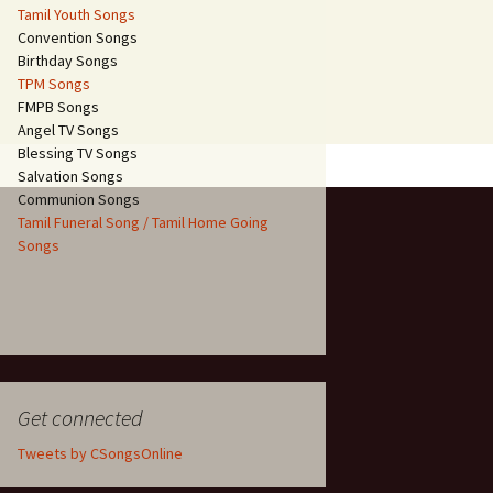
Tamil Youth Songs
Convention Songs
Birthday Songs
TPM Songs
FMPB Songs
Angel TV Songs
Blessing TV Songs
Salvation Songs
Communion Songs
Tamil Funeral Song / Tamil Home Going
Songs
Get connected
Tweets by CSongsOnline