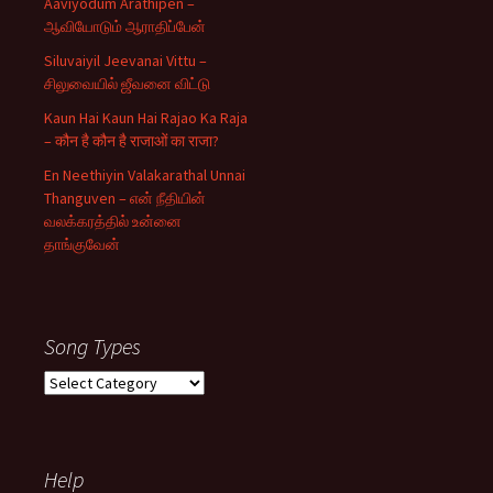
Aaviyodum Arathipen –
ஆவியோடும் ஆராதிப்பேன்
Siluvaiyil Jeevanai Vittu –
சிலுவையில் ஜீவனை விட்டு
Kaun Hai Kaun Hai Rajao Ka Raja
– कौन है कौन है राजाओं का राजा?
En Neethiyin Valakarathal Unnai
Thanguven – என் நீதியின்
வலக்கரத்தில் உன்னை
தாங்குவேன்
Song Types
Song
Types
Help