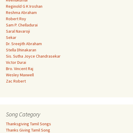
Reenukumar
Reginold G K Iroshan
Reshma Abraham
Robert Roy
Sam P. Chelladurai
Saral Navaroji
Sekar
Dr. Sreejith Abraham
Stella Dhinakaran
Sis. Sutha Joyce Chandrasekar
Victor Durai
Bro. Vincent Raj
Wesley Maxwell
Zac Robert
Song Category
Thanksgiving Tamil Songs
Thanks Giving Tamil Song