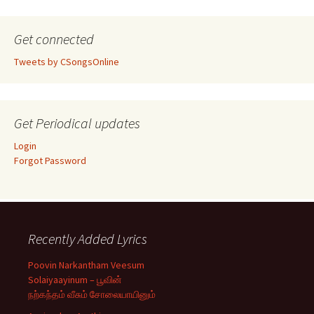
Get connected
Tweets by CSongsOnline
Get Periodical updates
Login
Forgot Password
Recently Added Lyrics
Poovin Narkantham Veesum
Solaiyaayinum – பூவின்
நற்கந்தம் வீசும் சோலையாயினும்