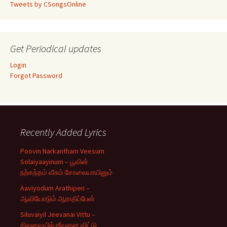
Tweets by CSongsOnline
Get Periodical updates
Login
Forgot Password
Recently Added Lyrics
Poovin Narkantham Veesum
Solaiyaayinum – பூவின்
நற்கந்தம் வீசும் சோலையாயினும்
Aaviyodum Arathipen –
ஆவியோடும் ஆராதிப்பேன்
Siluvaiyil Jeevanai Vittu –
சிலுவையில் ஜீவனை விட்டு