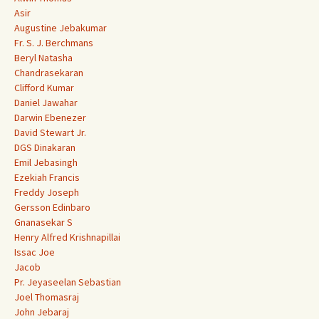
Asir
Augustine Jebakumar
Fr. S. J. Berchmans
Beryl Natasha
Chandrasekaran
Clifford Kumar
Daniel Jawahar
Darwin Ebenezer
David Stewart Jr.
DGS Dinakaran
Emil Jebasingh
Ezekiah Francis
Freddy Joseph
Gersson Edinbaro
Gnanasekar S
Henry Alfred Krishnapillai
Issac Joe
Jacob
Pr. Jeyaseelan Sebastian
Joel Thomasraj
John Jebaraj