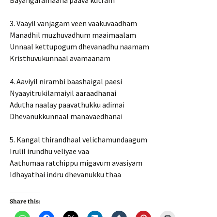
Bayangaramaana paava kutram
3. Vaayil vanjagam veen vaakuvaadham
Manadhil muzhuvadhum maaimaalam
Unnaal kettupogum dhevanadhu naamam
Kristhuvukunnaal avamaanam
4. Aaviyil nirambi baashaigal paesi
Nyaayitrukilamaiyil aaraadhanai
Adutha naalay paavathukku adimai
Dhevanukkunnaal manavaedhanai
5. Kangal thirandhaal velichamundaagum
Irulil irundhu veliyae vaa
Aathumaa ratchippu migavum avasiyam
Idhayathai indru dhevanukku thaa
Share this: