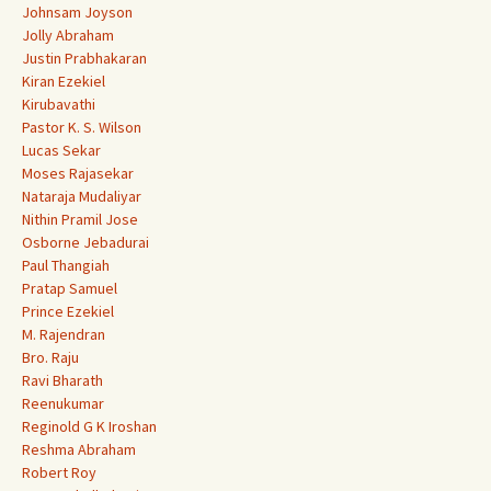
Johnsam Joyson
Jolly Abraham
Justin Prabhakaran
Kiran Ezekiel
Kirubavathi
Pastor K. S. Wilson
Lucas Sekar
Moses Rajasekar
Nataraja Mudaliyar
Nithin Pramil Jose
Osborne Jebadurai
Paul Thangiah
Pratap Samuel
Prince Ezekiel
M. Rajendran
Bro. Raju
Ravi Bharath
Reenukumar
Reginold G K Iroshan
Reshma Abraham
Robert Roy