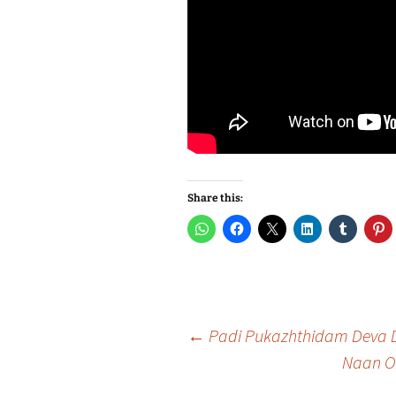
Share this:
Post
←
Padi Pukazhthidam Deva
Naan O