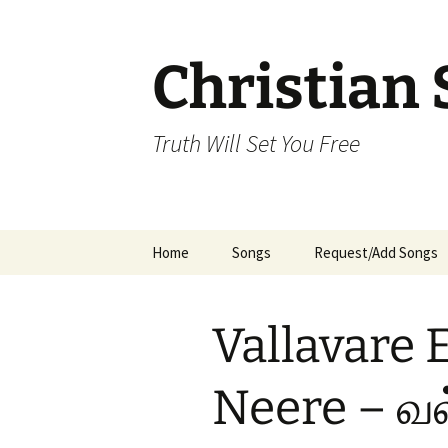
Skip
to
content
Christian 
Truth Will Set You Free
Home
Songs
Request/Add Songs
Tamil Songs
Ta
Vallavare 
Malayalam Songs
Kannada Songs
Neere – வல்
Telugu Songs