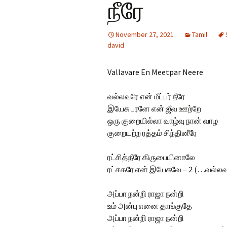
நீரே
Hindi Songs
November 27, 2021
Tamil
English Songs
En
david
So
Vallavare En Meetpar Neere
வல்லவரே என் மீட்பர் நீரே
இயேசு பரனே என் ஜீவ ஊற்றே
ஒரு குறையில்லா வாழ்வு நான் வாழ
குறையற்ற ரத்தம் சிந்தினீரே
ரட்சித்தீரே கிருபையினாலே
ரட்சகரே என் இயேசுவே – 2 (…வல்ல
அப்பா நன்றி ராஜா நன்றி
உம் அன்பு எனை தாங்குதே
அப்பா நன்றி ராஜா நன்றி