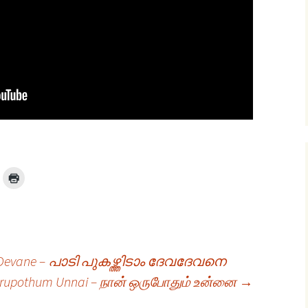
 Devane – പാടി പുകഴ്ത്തിടാം ദേവദേവനെ
rupothum Unnai – நான் ஒருபோதும் உன்னை
→