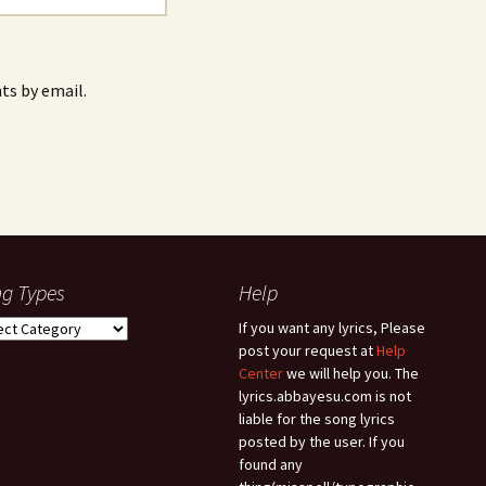
s by email.
g Types
Help
g
If you want any lyrics, Please
es
post your request at
Help
Center
we will help you. The
lyrics.abbayesu.com is not
liable for the song lyrics
posted by the user. If you
found any