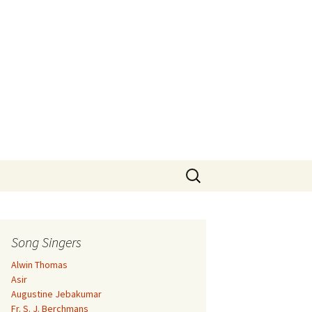
Search
for:
Song Singers
Alwin Thomas
Asir
Augustine Jebakumar
Fr. S. J. Berchmans