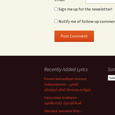
Sign me up for the newsletter!
Notify me of follow-up comment
Recently Added Lyrics
Son
Son
Poovin Narkantham Veesum
Typ
Solaiyaayinum – பூவின்
நற்கந்தம் வீசும் சோலையாயினும்
Aaviyodum Arathipen –
ஆவியோடும் ஆராதிப்பேன்
Siluvaiyil Jeevanai Vittu –