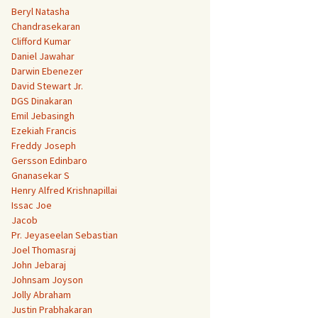
Beryl Natasha
Chandrasekaran
Clifford Kumar
Daniel Jawahar
Darwin Ebenezer
David Stewart Jr.
DGS Dinakaran
Emil Jebasingh
Ezekiah Francis
Freddy Joseph
Gersson Edinbaro
Gnanasekar S
Henry Alfred Krishnapillai
Issac Joe
Jacob
Pr. Jeyaseelan Sebastian
Joel Thomasraj
John Jebaraj
Johnsam Joyson
Jolly Abraham
Justin Prabhakaran