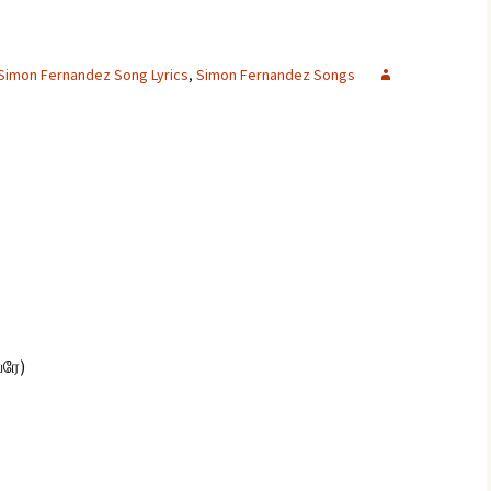
Simon Fernandez Song Lyrics
,
Simon Fernandez Songs
glish Sunday Class
ngs
வரே)