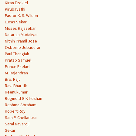
Kiran Ezekiel
Kirubavathi
Pastor K. S. Wilson
Lucas Sekar
Moses Rajasekar
Nataraja Mudaliyar
Nithin Pramil Jose
Osborne Jebadurai
Paul Thangiah
Pratap Samuel
Prince Ezekiel
M. Rajendran
Bro. Raju
Ravi Bharath
Reenukumar
Reginold G K Iroshan
Reshma Abraham
Robert Roy
Sam P. Chelladurai
Saral Navaroji
Sekar