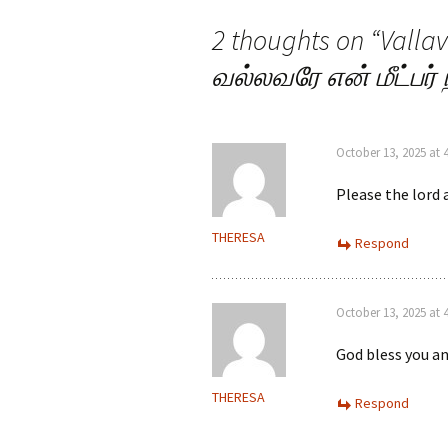
navigation
2 thoughts on “
Valla
வல்லவரே என் மீட்பர் 
October 13, 2025 at 
Please the lord 
THERESA
Respond
October 13, 2025 at 
God bless you a
THERESA
Respond