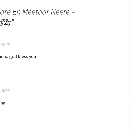
vare En Meetpar Neere –
நீரே
”
4:45 PM
anna god bless you
4:46 PM
nna