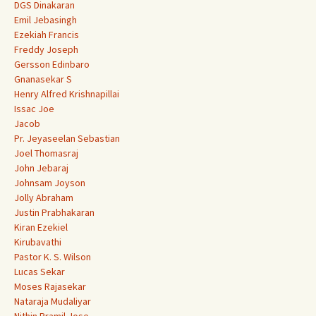
DGS Dinakaran
Emil Jebasingh
Ezekiah Francis
Freddy Joseph
Gersson Edinbaro
Gnanasekar S
Henry Alfred Krishnapillai
Issac Joe
Jacob
Pr. Jeyaseelan Sebastian
Joel Thomasraj
John Jebaraj
Johnsam Joyson
Jolly Abraham
Justin Prabhakaran
Kiran Ezekiel
Kirubavathi
Pastor K. S. Wilson
Lucas Sekar
Moses Rajasekar
Nataraja Mudaliyar