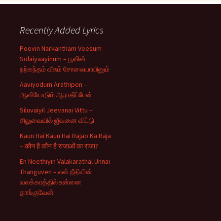
Recently Added Lyrics
Poovin Narkantham Veesum
Solaiyaayinum – பூவின்
நற்கந்தம் வீசும் சோலையாயினும்
Aaviyodum Arathipen –
ஆவியோடும் ஆராதிப்பேன்
Siluvaiyil Jeevanai Vittu –
சிலுவையில் ஜீவனை விட்டு
Kaun Hai Kaun Hai Rajao Ka Raja
– कौन है कौन है राजाओं का राजा?
En Neethiyin Valakarathal Unnai
Thanguven – என் நீதியின்
வலக்கரத்தில் உன்னை
தாங்குவேன்