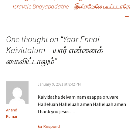
Isravele Bhayapadathe – இஸ்ரவேலே பயப்படாதே
navigation
→
One thought on “
Yaar Ennai
Kaivittalum – யார் என்னைக்
கைவிட்டாலும்
”
January 9, 2021 at 8:42 PM
Kaividatha deivam nam esappa oruvare
Halleluah Halleluah amen Halleluah amen
Anand
thank you jesus….
Kumar
Respond