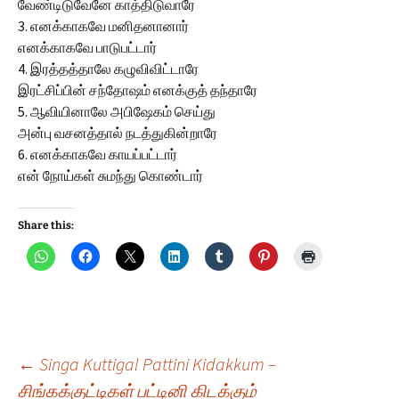
வேண்டிடுவேனே காத்திடுவாரே
3. எனக்காகவே மனிதனானார்
எனக்காகவே பாடுபட்டார்
4. இரத்தத்தாலே கழுவிவிட்டாரே
இரட்சிப்பின் சந்தோஷம் எனக்குத் தந்தாரே
5. ஆவியினாலே அபிஷேகம் செய்து
அன்பு வசனத்தால் நடத்துகின்றாரே
6. எனக்காகவே காயப்பட்டார்
என் நோய்கள் சுமந்து கொண்டார்
Share this:
Post
←
Singa Kuttigal Pattini Kidakkum –
சிங்கக்குட்டிகள் பட்டினி கிடக்கும்