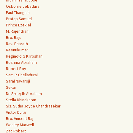
Nithin Pramil Jose
Osborne Jebadurai
Paul Thangiah
Pratap Samuel
Prince Ezekiel
M. Rajendran
Bro. Raju
Ravi Bharath
Reenukumar
Reginold G K Iroshan
Reshma Abraham
Robert Roy
Sam P. Chelladurai
Saral Navaroji
Sekar
Dr. Sreejith Abraham
Stella Dhinakaran
Sis. Sutha Joyce Chandrasekar
Victor Durai
Bro. Vincent Raj
Wesley Maxwell
Zac Robert