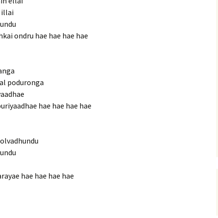
n ellai
illai
hundu
kai ondru hae hae hae hae
anga
al poduronga
yaadhae
uriyaadhae hae hae hae hae
solvadhundu
kundu
arayae hae hae hae hae