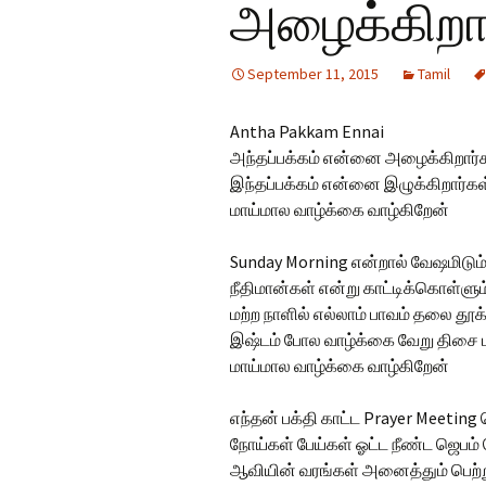
அழைக்கிறா
Hindi Songs
September 11, 2015
Tamil
English Songs
En
So
Antha Pakkam Ennai
அந்தப்பக்கம் என்னை அழைக்கிறார்
இந்தப்பக்கம் என்னை இழுக்கிறார்கள
மாய்மால வாழ்க்கை வாழ்கிறேன்
Sunday Morning என்றால் வேஷமிடும்
நீதிமான்கள் என்று காட்டிக்கொள்ளும்
மற்ற நாளில் எல்லாம் பாவம் தலை தூக்
இஷ்டம் போல வாழ்க்கை வேறு திசை
மாய்மால வாழ்க்கை வாழ்கிறேன்
எந்தன் பக்தி காட்ட Prayer Meeting
நோய்கள் பேய்கள் ஓட்ட நீண்ட ஜெபம
ஆவியின் வரங்கள் அனைத்தும் பெற