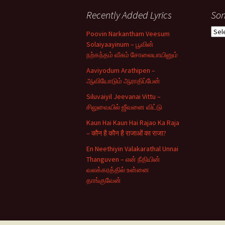
Recently Added Lyrics
Son
Son
Poovin Narkantham Veesum
Typ
Solaiyaayinum – பூவின்
நற்கந்தம் வீசும் சோலையாயினும்
Aaviyodum Arathipen –
ஆவியோடும் ஆராதிப்பேன்
Siluvaiyil Jeevanai Vittu –
சிலுவையில் ஜீவனை விட்டு
Kaun Hai Kaun Hai Rajao Ka Raja
– कौन है कौन है राजाओं का राजा?
En Neethiyin Valakarathal Unnai
Thanguven – என் நீதியின்
வலக்கரத்தில் உன்னை
தாங்குவேன்