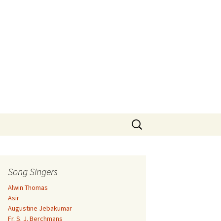
Search
for:
Song Singers
Alwin Thomas
Asir
Augustine Jebakumar
Fr. S. J. Berchmans