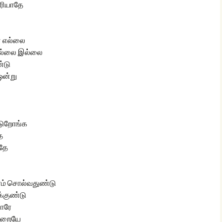
ரியாதே
ன் எல்லை
இல்லை இல்லை
்டு
ஒன்று
டுறோங்க
ே
ாதே
ரம் சொல்வதுண்டு
க்குண்டு
ாரே
லறையே