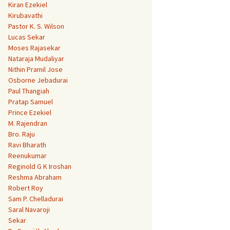
Kiran Ezekiel
Kirubavathi
Pastor K. S. Wilson
Lucas Sekar
Moses Rajasekar
Nataraja Mudaliyar
Nithin Pramil Jose
Osborne Jebadurai
Paul Thangiah
Pratap Samuel
Prince Ezekiel
M. Rajendran
Bro. Raju
Ravi Bharath
Reenukumar
Reginold G K Iroshan
Reshma Abraham
Robert Roy
Sam P. Chelladurai
Saral Navaroji
Sekar