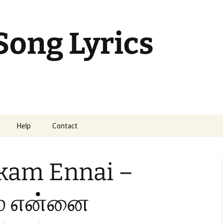
Song Lyrics
Help
Contact
mil Sunday Class
kam Ennai –
ம் என்னை