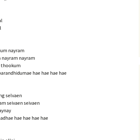
al
l
idum nayram
m nayram nayram
i thookum
 parandhidumae hae hae hae hae
ng selvaen
am seivaen seivaen
aynay
aadhae hae hae hae hae