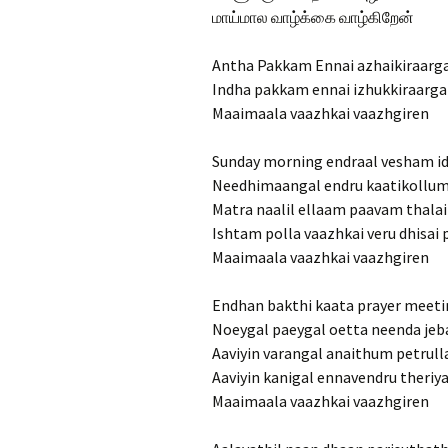
மாய்மால வாழ்க்கை வாழ்கிறேன்
Antha Pakkam Ennai azhaikiraarg
Indha pakkam ennai izhukkiraarga
Maaimaala vaazhkai vaazhgiren
Sunday morning endraal vesham 
Needhimaangal endru kaatikollu
Matra naalil ellaam paavam thala
Ishtam polla vaazhkai veru dhisai
Maaimaala vaazhkai vaazhgiren
Endhan bakthi kaata prayer meeti
Noeygal paeygal oetta neenda jeb
Aaviyin varangal anaithum petrull
Aaviyin kanigal ennavendru theriy
Maaimaala vaazhkai vaazhgiren