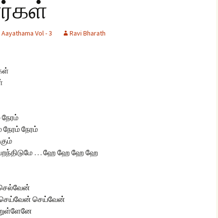
ர்கள்
Aayathama Vol - 3
Ravi Bharath
glish Sunday Class
ngs
கள்
்
 நேரம்
 நேரம் நேரம்
கும்
 பறந்திடுமே … ஹே ஹே ஹே ஹே
 செல்வேன்
் செய்வேன் செய்வேன்
்றுள்ளேனே