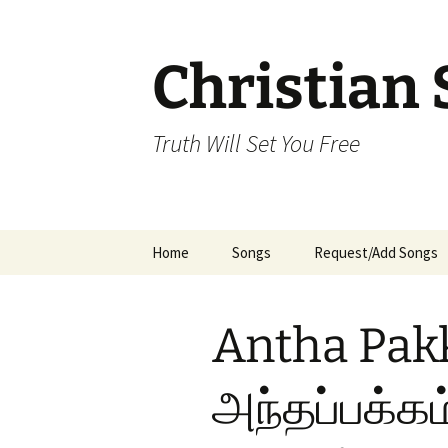
Skip
to
content
Christian 
Truth Will Set You Free
Home
Songs
Request/Add Songs
Tamil Songs
Ta
Antha Pak
Malayalam Songs
Kannada Songs
அந்தப்பக்க
Telugu Songs