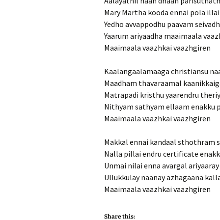
Aalayathil naan dhaan parisuthathi
Mary Martha kooda ennai pola illai 
Yedho avvappodhu paavam seivad
Yaarum ariyaadha maaimaala vaazh
Maaimaala vaazhkai vaazhgiren
Kaalangaalamaaga christiansu na
Maadham thavaraamal kaanikkaig
Matrapadi kristhu yaarendru theri
Nithyam sathyam ellaam enakku p
Maaimaala vaazhkai vaazhgiren
Makkal ennai kandaal sthothram 
Nalla pillai endru certificate enak
Unmai nilai enna avargal ariyaaray
Ullukkulay naanay azhagaana kall
Maaimaala vaazhkai vaazhgiren
Share this: