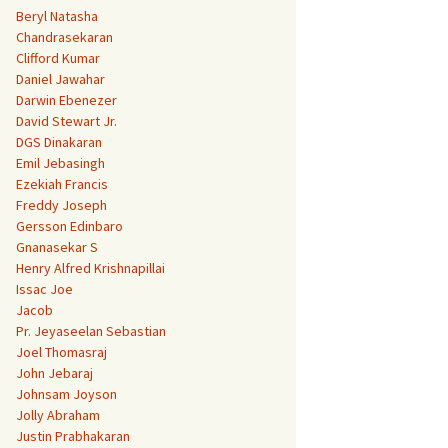
Beryl Natasha
Chandrasekaran
Clifford Kumar
Daniel Jawahar
Darwin Ebenezer
David Stewart Jr.
DGS Dinakaran
Emil Jebasingh
Ezekiah Francis
Freddy Joseph
Gersson Edinbaro
Gnanasekar S
Henry Alfred Krishnapillai
Issac Joe
Jacob
Pr. Jeyaseelan Sebastian
Joel Thomasraj
John Jebaraj
Johnsam Joyson
Jolly Abraham
Justin Prabhakaran