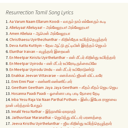
Resurrection Tamil Song Lyrics
1.
Aa Varum Naam Ellarum Koodi – வாரும் நாம் எல்லோரும் கூடி
2.
Alleluyaa! Alleluyaa! – அல்லேலூயா! அல்லேலூயா!
3.
Amen Alleluia – ஆமென் அல்லேலூயா
4.
Christhaesu Uyirthezhunthar – கிறிஸ்தேசு உயிர்த்தெழுந்தார்
5.
Deva Aattu Kuttiyin – தேவ ஆட்டு குட்டியின் இரத்தம் ஜெயம்
6.
Elunthar Iraivan – எழுந்தார் இறைவன்
7.
En Meetpar Kiristu Uyirthelunthar – என் மீட்பர் கிறிஸ்து உயிர்த்தார்
8.
En Meetpar Uyirodu – என் மீட்பர் உயிரோடிருக்கையிலே
9.
En Meetpar Uyirodu Undu – என் மீட்பர் உயிரோடுண்டு
10.
Enakkai Jeevan Vittavarae – எனக்காய் ஜீவன் விட்டவரே
11.
Enni Enni Paar – எண்ணி எண்ணிப் பார்
12.
Geetham Geetham Jaya Jaya Geetham – கீதம் கீதம் ஜெய ஜெய
13.
Hosanna Paadi Paadi – ஓசன்னா பாடி பாடி நேசரை தேடி
14.
Inba Yesu Raja Vai Naan Parthal Pothum – இன்ப இயேசு ராஜாவை
நான் பார்த்தால் போதும்
15.
Innalil Yesu Nathar – இந்நாளில் ஏசுநாதர்
16.
Jaithuvitaar Maranathai – ஜெயித்து விட்டார் மரணத்தை
17.
Jeeva Kristhu Uyirthelunthar – ஜீவ கிறிஸ்து உயிர்த்தெழுந்தார்