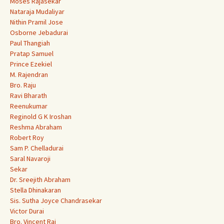
Moses Rajasekar
Nataraja Mudaliyar
Nithin Pramil Jose
Osborne Jebadurai
Paul Thangiah
Pratap Samuel
Prince Ezekiel
M. Rajendran
Bro. Raju
Ravi Bharath
Reenukumar
Reginold G K Iroshan
Reshma Abraham
Robert Roy
Sam P. Chelladurai
Saral Navaroji
Sekar
Dr. Sreejith Abraham
Stella Dhinakaran
Sis. Sutha Joyce Chandrasekar
Victor Durai
Bro. Vincent Raj