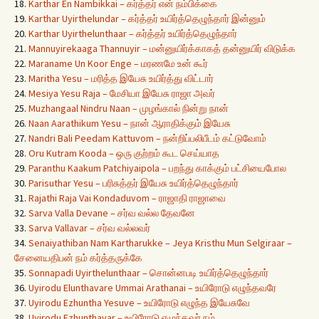
18.
Karthar En Nambikkai – கர்த்தர் என் நம்பிக்கை
19.
Karthar Uyirthelundar – கர்த்தர் உயிர்த்தெழுந்தார் இன்னும்
20.
Karthar Uyirthelunthaar – கர்த்தர் உயிர்த்தெழுந்தார்
21.
Mannuyirekaaga Thannuyir – மன்னுயிர்க்காகத் தன்னுயிர் விடுக்க
22.
Maraname Un Koor Enge – மரணமே உன் கூர்
23.
Maritha Yesu – மரித்த இயேசு உயிர்த்து விட்டார்
24.
Mesiya Yesu Raja – மேசியா இயேசு ராஜா அவர்
25.
Muzhangaal Nindru Naan – முழங்கால் நின்று நான்
26.
Naan Aarathikum Yesu – நான் ஆராதிக்கும் இயேசு
27.
Nandri Bali Peedam Kattuvom – நன்றிப்பலிபீடம் கட்டுவோம்
28.
Oru Kutram Kooda – ஒரு குற்றம் கூட செய்யாத
29.
Paranthu Kaakum Patchiyaipola – பறந்து காக்கும் பட்சியைபோல
30.
Parisuthar Yesu – பரிசுத்தர் இயேசு உயிர்த்தெழுந்தார்
31.
Rajathi Raja Vai Kondaduvom – ராஜாதி ராஜாவை
32.
Sarva Valla Devane – சர்வ வல்ல தேவனே
33.
Sarva Vallavar – சர்வ வல்லவர்
34.
Senaiyathiban Nam Kartharukke – Jeya Kristhu Mun Selgiraar –
சேனையதிபன் நம் கர்த்தருக்கே
35.
Sonnapadi Uyirthelunthaar – சொன்னபடி உயிர்த்தெழுந்தார்
36.
Uyirodu Elunthavare Ummai Arathanai – உயிரோடு எழுந்தவரே
37.
Uyirodu Ezhuntha Yesuve – உயிரோடு எழுந்த இயேசுவே
38.
Uyirodu Ezhunthavar – உயிரோடு எழுந்தவர் நம்