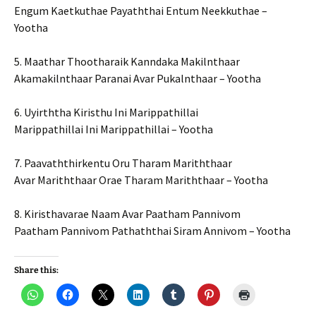
Engum Kaetkuthae Payaththai Entum Neekkuthae –
Yootha
5. Maathar Thootharaik Kanndaka Makilnthaar
Akamakilnthaar Paranai Avar Pukalnthaar – Yootha
6. Uyirththa Kiristhu Ini Marippathillai
Marippathillai Ini Marippathillai – Yootha
7. Paavaththirkentu Oru Tharam Mariththaar
Avar Mariththaar Orae Tharam Mariththaar – Yootha
8. Kiristhavarae Naam Avar Paatham Pannivom
Paatham Pannivom Pathaththai Siram Annivom – Yootha
Share this: