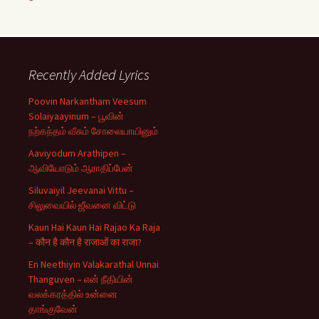
Recently Added Lyrics
Poovin Narkantham Veesum
Solaiyaayinum – பூவின்
நற்கந்தம் வீசும் சோலையாயினும்
Aaviyodum Arathipen –
ஆவியோடும் ஆராதிப்பேன்
Siluvaiyil Jeevanai Vittu –
சிலுவையில் ஜீவனை விட்டு
Kaun Hai Kaun Hai Rajao Ka Raja
– कौन है कौन है राजाओं का राजा?
En Neethiyin Valakarathal Unnai
Thanguven – என் நீதியின்
வலக்கரத்தில் உன்னை
தாங்குவேன்