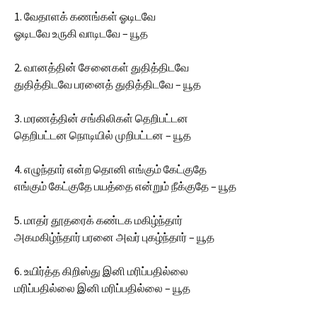
1. வேதாளக் கணங்கள் ஓடிடவே
ஓடிடவே உருகி வாடிடவே – யூத
2. வானத்தின் சேனைகள் துதித்திடவே
துதித்திடவே பரனைத் துதித்திடவே – யூத
3. மரணத்தின் சங்கிலிகள் தெறிபட்டன
தெறிபட்டன நொடியில் முறிபட்டன – யூத
4. எழுந்தார் என்ற தொனி எங்கும் கேட்குதே
எங்கும் கேட்குதே பயத்தை என்றும் நீக்குதே – யூத
5. மாதர் தூதரைக் கண்டக மகிழ்ந்தார்
அகமகிழ்ந்தார் பரனை அவர் புகழ்ந்தார் – யூத
6. உயிர்த்த கிறிஸ்து இனி மரிப்பதில்லை
மரிப்பதில்லை இனி மரிப்பதில்லை – யூத