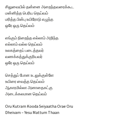
சிலுவையில் தன்னை அறைந்தவரைக்கூட
மன்னித்த பெரிய தெய்வம்
மரித்த பின்பு உயிரோடு எழுந்த
ஒரே ஒரு தெய்வம்
எங்கும் நிறைந்த எல்லாம் அறிந்த
எல்லாம் வல்ல தெய்வம்
உலகத்தைப் படைத்தவர்
வணக்கத்துக்குரியவர்
ஒரே ஒரு தெய்வம்
செத்துப் போன உடலுக்குள்ளே
உயிரை வைத்த தெய்வம்
ஆகாரமில்லா அனாதைகட்கு
அடைக்கலமான தெய்வம்
Oru Kutram Kooda Seiyaatha Orae Oru
Dheivam – Yesu Mattum Thaan