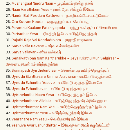
25.
Muzhangaal Nindru Naan – முழங்கால் நின்று நான்
26.
Naan Aarathikum Yesu – நான் ஆராதிக்கும் இயேசு
27.
Nandri Bali Peedam Kattuvom – நன்றிப்பலிபீடம் கட்டுவோம்
28.
Oru Kutram Kooda – ஒரு குற்றம் கூட செய்யாத
29.
Paranthu Kaakum Patchiyaipola – பறந்து காக்கும் பட்சியைபோல
30.
Parisuthar Yesu – பரிசுத்தர் இயேசு உயிர்த்தெழுந்தார்
31.
Rajathi Raja Vai Kondaduvom – ராஜாதி ராஜாவை
32.
Sarva Valla Devane – சர்வ வல்ல தேவனே
33.
Sarva Vallavar – சர்வ வல்லவர்
34.
Senaiyathiban Nam Kartharukke – Jeya Kristhu Mun Selgiraar –
சேனையதிபன் நம் கர்த்தருக்கே
35.
Sonnapadi Uyirthelunthaar – சொன்னபடி உயிர்த்தெழுந்தார்
36.
Uyirodu Elunthavare Ummai Arathanai – உயிரோடு எழுந்தவரே
37.
Uyirodu Ezhuntha Yesuve – உயிரோடு எழுந்த இயேசுவே
38.
Uyirodu Ezhunthavar – உயிரோடு எழுந்தவர் நம்
39.
Uyirtheluntha Naam Yesu – உயிர்தெழுந்த நம் இயேசு
40.
Uyirthelunthare Alleluia – உயிர்த்தெழுந்தாரே அல்லேலூயா
41.
Uyirthezhunthar Nam Yesu – உயிர்த்தெழுந்தார் நம் இயேசு
42.
Uyirthezhunthar Yesu – உயிர்த்தெழுந்தார் இயேசு
43.
Venranare Nam Yesu – வென்றனரே நம் இயேசு
44.
Yeshuva Avar Ezhundhittar – இயேஷுவா அவர் எழுந்திட்டார்