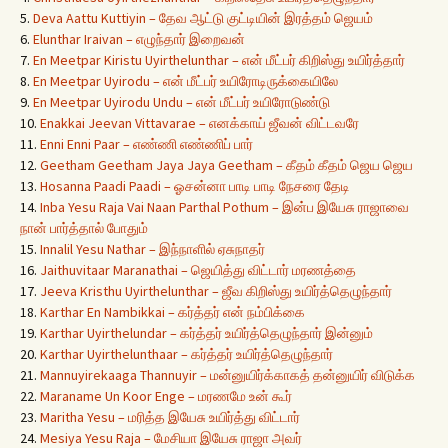
5.
Deva Aattu Kuttiyin – தேவ ஆட்டு குட்டியின் இரத்தம் ஜெயம்
6.
Elunthar Iraivan – எழுந்தார் இறைவன்
7.
En Meetpar Kiristu Uyirthelunthar – என் மீட்பர் கிறிஸ்து உயிர்த்தார்
8.
En Meetpar Uyirodu – என் மீட்பர் உயிரோடிருக்கையிலே
9.
En Meetpar Uyirodu Undu – என் மீட்பர் உயிரோடுண்டு
10.
Enakkai Jeevan Vittavarae – எனக்காய் ஜீவன் விட்டவரே
11.
Enni Enni Paar – எண்ணி எண்ணிப் பார்
12.
Geetham Geetham Jaya Jaya Geetham – கீதம் கீதம் ஜெய ஜெய
13.
Hosanna Paadi Paadi – ஓசன்னா பாடி பாடி நேசரை தேடி
14.
Inba Yesu Raja Vai Naan Parthal Pothum – இன்ப இயேசு ராஜாவை
நான் பார்த்தால் போதும்
15.
Innalil Yesu Nathar – இந்நாளில் ஏசுநாதர்
16.
Jaithuvitaar Maranathai – ஜெயித்து விட்டார் மரணத்தை
17.
Jeeva Kristhu Uyirthelunthar – ஜீவ கிறிஸ்து உயிர்த்தெழுந்தார்
18.
Karthar En Nambikkai – கர்த்தர் என் நம்பிக்கை
19.
Karthar Uyirthelundar – கர்த்தர் உயிர்த்தெழுந்தார் இன்னும்
20.
Karthar Uyirthelunthaar – கர்த்தர் உயிர்த்தெழுந்தார்
21.
Mannuyirekaaga Thannuyir – மன்னுயிர்க்காகத் தன்னுயிர் விடுக்க
22.
Maraname Un Koor Enge – மரணமே உன் கூர்
23.
Maritha Yesu – மரித்த இயேசு உயிர்த்து விட்டார்
24.
Mesiya Yesu Raja – மேசியா இயேசு ராஜா அவர்