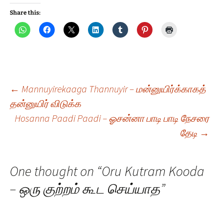
Share this:
Post
←
Mannuyirekaaga Thannuyir – மன்னுயிர்க்காகத்
தன்னுயிர் விடுக்க
Hosanna Paadi Paadi – ஓசன்னா பாடி பாடி நேசரை
navigation
தேடி
→
One thought on “
Oru Kutram Kooda
– ஒரு குற்றம் கூட செய்யாத
”