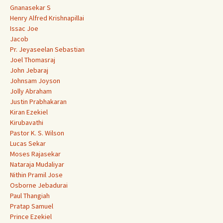
Gnanasekar S
Henry Alfred Krishnapillai
Issac Joe
Jacob
Pr. Jeyaseelan Sebastian
Joel Thomasraj
John Jebaraj
Johnsam Joyson
Jolly Abraham
Justin Prabhakaran
Kiran Ezekiel
Kirubavathi
Pastor K. S. Wilson
Lucas Sekar
Moses Rajasekar
Nataraja Mudaliyar
Nithin Pramil Jose
Osborne Jebadurai
Paul Thangiah
Pratap Samuel
Prince Ezekiel