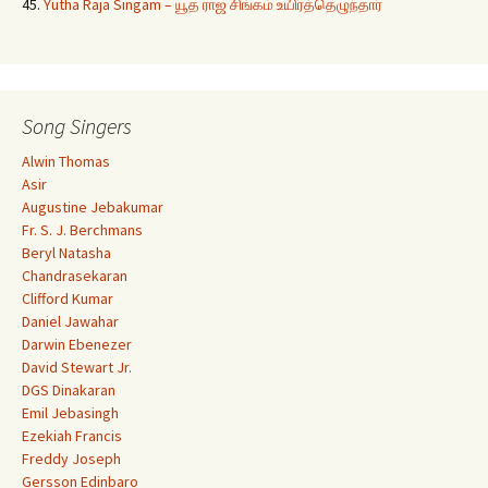
45.
Yutha Raja Singam – யூத ராஜ சிங்கம் உயிர்த்தெழுந்தார்
Song Singers
Alwin Thomas
Asir
Augustine Jebakumar
Fr. S. J. Berchmans
Beryl Natasha
Chandrasekaran
Clifford Kumar
Daniel Jawahar
Darwin Ebenezer
David Stewart Jr.
DGS Dinakaran
Emil Jebasingh
Ezekiah Francis
Freddy Joseph
Gersson Edinbaro