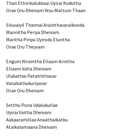
Than Ethirikalukkaai Uyirai Kodutha
Orae Oru Dheivam Yesu Mattum Thaan
Siluvaiyil Thannai Arainthavaraikooda
Mannitha Periya Dheivam
Maritha Pinpu Uyirodu Eluntha
Orae Oru Theyvam
Engum Niraintha Ellaam Arintha
Ellaam Valla Dheivam
Ulakathai Pataiththavar
Vanakathukuriyavar
Orae Oru Dheivam
Setthu Pona Udalukullae
Uyirai Vaitha Dheivam
Aakaaramillaa Anaathaikatku
Ataikalamaana Dheivam