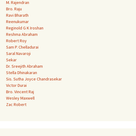
M. Rajendran
Bro. Raju
Ravi Bharath
Reenukumar
Reginold G K Iroshan
Reshma Abraham
Robert Roy
Sam P. Chelladurai
Saral Navaroji
Sekar
Dr. Sreejith Abraham
Stella Dhinakaran
Sis. Sutha Joyce Chandrasekar
Victor Durai
Bro. Vincent Raj
Wesley Maxwell
Zac Robert