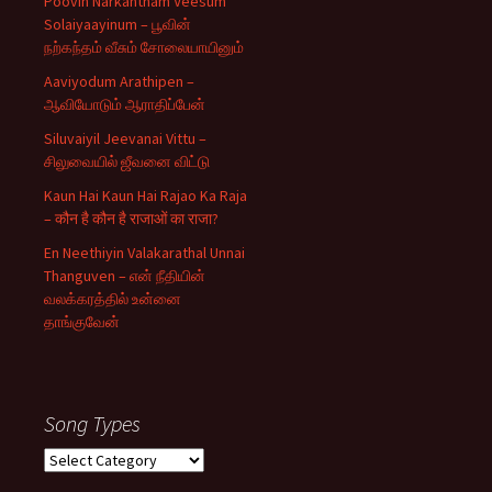
Poovin Narkantham Veesum
Solaiyaayinum – பூவின்
நற்கந்தம் வீசும் சோலையாயினும்
Aaviyodum Arathipen –
ஆவியோடும் ஆராதிப்பேன்
Siluvaiyil Jeevanai Vittu –
சிலுவையில் ஜீவனை விட்டு
Kaun Hai Kaun Hai Rajao Ka Raja
– कौन है कौन है राजाओं का राजा?
En Neethiyin Valakarathal Unnai
Thanguven – என் நீதியின்
வலக்கரத்தில் உன்னை
தாங்குவேன்
Song Types
Song
Types