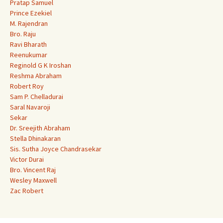
Pratap Samuel
Prince Ezekiel
M. Rajendran
Bro. Raju
Ravi Bharath
Reenukumar
Reginold G K Iroshan
Reshma Abraham
Robert Roy
Sam P. Chelladurai
Saral Navaroji
Sekar
Dr. Sreejith Abraham
Stella Dhinakaran
Sis. Sutha Joyce Chandrasekar
Victor Durai
Bro. Vincent Raj
Wesley Maxwell
Zac Robert