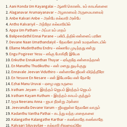
1.
Aani Konda Um Kayangalai – ஆணி கொண்ட உம் காயங்களை
2.
Alaganavar Arumaiyanavar – அழகானவர் அருமையானவர்
3.
Anbe Kalvari Anbe – அன்பே கல்வாரி அன்பே
4.
Antho Kalvariyil – அந்தோ கல்வாரியில்
5.
Appa Um Patham – அப்பா உம் பாதம்
6.
Balipeedathil Ennai Parane – பலிபீடத்தில் என்னைப் பரனே
7.
Devane Naan Umathandaiyil – தேவனே நான் உமதண்டையில்
8.
Ellame Mudinthathu Endru – எல்லாமே முடிந்தது என்று
9.
Engu Pogireer Yesu – எங்கு போகிறீர் இயேசு
10.
Enkuthe Ennakanthan Thuyar – ஏங்குதே என்னகந்தான்
11.
En Manathu Thudikuthu – என் மனது துடிக்குது
12.
Ennavale Jeevan Viduthiro – என்னாலே ஜீவன் விடுத்தீரோ
13.
En Yesuve En Nesare – என் இயேசுவே என் நேசரே
14.
Ezhai Manu Uruvai – ஏழை மனு உருவை
15.
Iratham Jeyam – இரத்தம் ஜெயம் இரத்தம் ஜெயம்
16.
Iratham Kayam Kuthum – இரத்தம் காயம் குத்தும்
17.
Iyya Neeranu Anna – ஐயா நீரன்று அன்னா
18.
Jeevanulla Devane Varum – ஜீவனுள்ள தேவனே வாரும்
19.
Kadanthu Vantha Pathai – கடந்து வந்த பாதைகளை
20.
Kalangathe Kalangathe Karthar – கலங்காதே கலங்காதே
21.
Kalvaari Siluvayilae – கல்வாரி சிலுவையிலே