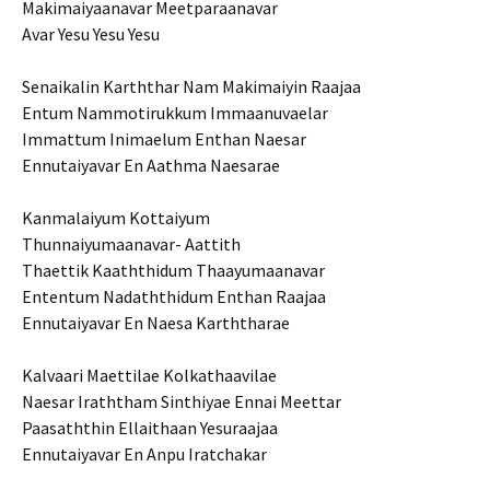
Makimaiyaanavar Meetparaanavar
Avar Yesu Yesu Yesu
Senaikalin Karththar Nam Makimaiyin Raajaa
Entum Nammotirukkum Immaanuvaelar
Immattum Inimaelum Enthan Naesar
Ennutaiyavar En Aathma Naesarae
Kanmalaiyum Kottaiyum
Thunnaiyumaanavar- Aattith
Thaettik Kaaththidum Thaayumaanavar
Ententum Nadaththidum Enthan Raajaa
Ennutaiyavar En Naesa Karththarae
Kalvaari Maettilae Kolkathaavilae
Naesar Iraththam Sinthiyae Ennai Meettar
Paasaththin Ellaithaan Yesuraajaa
Ennutaiyavar En Anpu Iratchakar