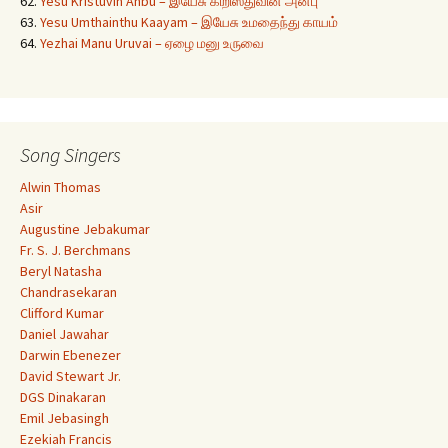
62.
Yesu Kristuvin Anbu – இயேசு கிறிஸ்துவின் அன்பு
63.
Yesu Umthainthu Kaayam – இயேசு உமதைந்து காயம்
64.
Yezhai Manu Uruvai – ஏழை மனு உருவை
Song Singers
Alwin Thomas
Asir
Augustine Jebakumar
Fr. S. J. Berchmans
Beryl Natasha
Chandrasekaran
Clifford Kumar
Daniel Jawahar
Darwin Ebenezer
David Stewart Jr.
DGS Dinakaran
Emil Jebasingh
Ezekiah Francis