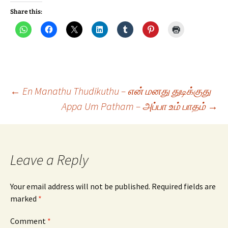
Share this:
Post
←
En Manathu Thudikuthu – என் மனது துடிக்குது
Appa Um Patham – அப்பா உம் பாதம்
→
navigation
Leave a Reply
Your email address will not be published.
Required fields are
marked
*
Comment
*