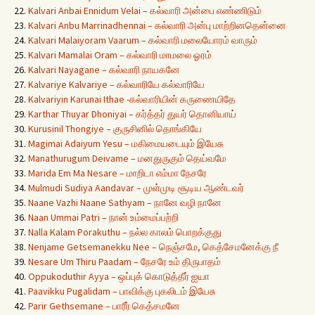
22.
Kalvari Anbai Ennidum Velai – கல்வாரி அன்பை எண்ணிடும்
23.
Kalvari Anbu Marrinadhennai – கல்வாரி அன்பு மாற்றினதென்னை
24.
Kalvari Malaiyoram Vaarum – கல்வாரி மலையோரம் வாரும்
25.
Kalvari Mamalai Oram – கல்வாரி மாமலை ஓரம்
26.
Kalvari Nayagane – கல்வாரி நாயகனே
27.
Kalvariye Kalvariye – கல்வாரியே கல்வாரியே
28.
Kalvariyin Karunai Ithae -கல்வாரியின் கருணையிதே
29.
Karthar Thuyar Dhoniyai – கர்த்தர் துயர் தொனியாய்
30.
Kurusinil Thongiye – குருசினில் தொங்கியே
31.
Magimai Adaiyum Yesu – மகிமையடையும் இயேசு
32.
Manathurugum Deivame – மனதுருகும் தெய்வமே
33.
Marida Em Ma Nesare – மாறிடா எம்மா நேசரே
34.
Mulmudi Sudiya Aandavar – முள்முடி சூடிய ஆண்டவர்
35.
Naane Vazhi Naane Sathyam – நானே வழி நானே
36.
Naan Ummai Patri – நான் உம்மைப்பற்றி
37.
Nalla Kalam Porakuthu – நல்ல காலம் பொறக்குது
38.
Nenjame Getsemanekku Nee – நெஞ்சமே, கெத்சேமனேக்கு நீ
39.
Nesare Um Thiru Paadam – நேசரே உம் திருபாதம்
40.
Oppukoduthir Ayya – ஒப்புக் கொடுத்தீர் ஐயா
41.
Paavikku Pugalidam – பாவிக்கு புகலிடம் இயேசு
42.
Parir Gethsemane – பாரீர் கெத்சமனே