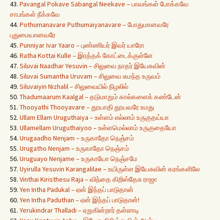
43.
Pavangal Pokave Sabangal Neekave – பாவங்கள் போக்கவே
சாபங்கள் நீக்கவே
44.
Pothumanavare Puthumaiyanavare – போதுமானவரே
புதுமையானவரே
45.
Punniyar Ivar Yaaro – புண்ணியர் இவர் யாரோ
46.
Ratha Kottai Kulle – இரத்தக் கோட்டைக்குள்ளே
47.
Siluvai Naadhar Yesuvin – சிலுவை நாதர் இயேசுவின்
48.
Siluvai Sumantha Uruvam – சிலுவை சுமந்த உருவம்
49.
Siluvaiyin Nizhalil – சிலுவையில் நிழலில்
50.
Thadumaarum Kaalgal – தடுமாறும் கால்களைக் கண்டேன்
51.
Thooyathi Thooyavare – தூயாதி தூயவரே உமது
52.
Ullam Ellam Uruguthaiya – உள்ளம் எல்லாம் உருகுதய்யா
53.
Ullamellam Uruguthaiyoo – உள்ளமெல்லாம் உருகுதையோ
54.
Urugaadho Nenjam – உருகாதோ நெஞ்சம்
55.
Urugatho Nenjam – உருகாதோ நெஞ்சம்
56.
Uruguayo Nenjame – உருகாயோ நெஞ்சமே
57.
Uyirulla Yesuvin Karangalilae – உயிருள்ள இயேசுவின் கரங்களிலே
58.
Vinthai Kiristhesu Raja – விந்தை கிறிஸ்தேசு ராஜா
59.
Yen Intha Padukal – ஏன் இந்தப் பாடுதான்
60.
Yen Intha Paduthan – ஏன் இந்தப் பாடுதான்!
61.
Yerukindrar Thalladi – ஏறுகின்றார் தள்ளாடி