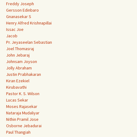
Freddy Joseph
Gersson Edinbaro
Gnanasekar S
Henry Alfred Krishnapillai
Issac Joe
Jacob
Pr. Jeyaseelan Sebastian
Joel Thomasraj
John Jebaraj
Johnsam Joyson
Jolly Abraham
Justin Prabhakaran
Kiran Ezekiel
Kirubavathi
Pastor K. S. Wilson
Lucas Sekar
Moses Rajasekar
Nataraja Mudaliyar
Nithin Pramil Jose
Osborne Jebadurai
Paul Thangiah