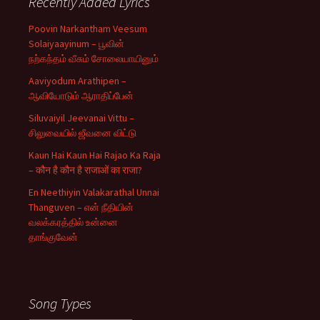
Recently Added Lyrics
Poovin Narkantham Veesum
Solaiyaayinum – பூவின்
நற்கந்தம் வீசும் சோலையாயினும்
Aaviyodum Arathipen –
ஆவியோடும் ஆராதிப்பேன்
Siluvaiyil Jeevanai Vittu –
சிலுவையில் ஜீவனை விட்டு
Kaun Hai Kaun Hai Rajao Ka Raja
– कौन है कौन है राजाओं का राजा?
En Neethiyin Valakarathal Unnai
Thanguven – என் நீதியின்
வலக்கரத்தில் உன்னை
தாங்குவேன்
Song Types